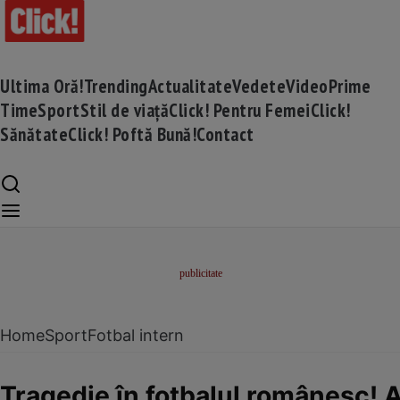
Ultima Oră!
Trending
Actualitate
Vedete
Video
Prime
Time
Sport
Stil de viață
Click! Pentru Femei
Click!
Sănătate
Click! Poftă Bună!
Contact
Home
Sport
Fotbal intern
Tragedie în fotbalul românesc!