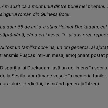
„Am auzit că a murit unul dintre bunii mei prieteni.
singurul român din Guiness Book.
La doar 65 de ani s-a stins Helmut Duckadam, cel c
săptămână, când erai vesel. Te-ai dus prea reped
Ai fost un familist convins, un om generos, ai ajuta
transmis Pușcaș într-un mesaj emoționant postat pe
Dispariția lui Duckadam lasă un gol imens în sport
de la Sevilla, vor rămâne veșnic în memoria fanilor.
curajului și dedicării, inspirând generații întregi.