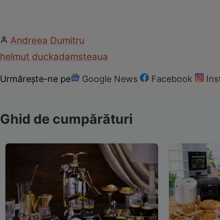
Andreea Dumitru
helmut duckadam
steaua
Urmărește-ne pe
Google News
Facebook
In
Ghid de cumpărături