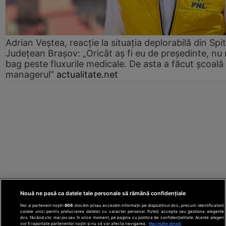
Adrian Veștea, reacție la situația deplorabilă din Spit
Județean Brașov: „Oricât aș fi eu de președinte, nu
bag peste fluxurile medicale. De asta a făcut școală
managerul”
actualitate.net
Nouă ne pasă ca datele tale personale să rămână confidențiale
Noi și partenerii noștri
606
stocăm și/sau accesăm informații pe dispozitivul dvs., precum identificatorii
cookie unici pentru prelucrarea datelor cu caracter personal. Puteți accepta sau gestiona alegerile
dvs. făcând clic mai jos sau în orice moment, pe pagina cu politica de confidențialitate. Aceste alegeri
vor fi raportate partenerilor noștri și nu vă vor afecta navigarea.
Mai multe detalii