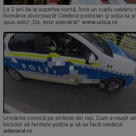
La 2 ani de la superba nuntă, încă un cuplu celebru 
România divorțează! Celebrul politician și soția lui ș
spus adio! „Da, este adevărat”
www.unica.ro
Urmărire comică pe străzile din Iași. Cum a reușit u
biciclist să fenteze poliția și să se facă nevăzut
adevarul.ro