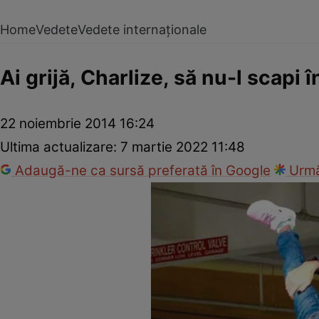
Home
Vedete
Vedete internaționale
Ai grijă, Charlize, să nu-l scapi î
22 noiembrie 2014 16:24
Ultima actualizare:
7 martie 2022 11:48
Adaugă-ne ca sursă preferată în Google
Urmă