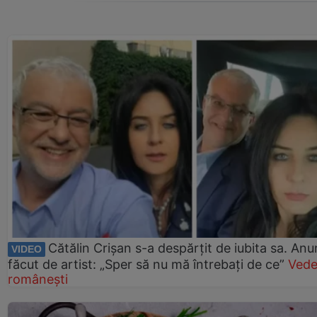
Cătălin Crișan s-a despărțit de iubita sa. Anu
VIDEO
făcut de artist: „Sper să nu mă întrebați de ce”
Vede
românești