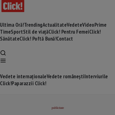
Ultima Oră!
Trending
Actualitate
Vedete
Video
Prime
Time
Sport
Stil de viață
Click! Pentru Femei
Click!
Sănătate
Click! Poftă Bună!
Contact
Vedete internaționale
Vedete românești
Interviurile
Click!
Paparazzii Click!