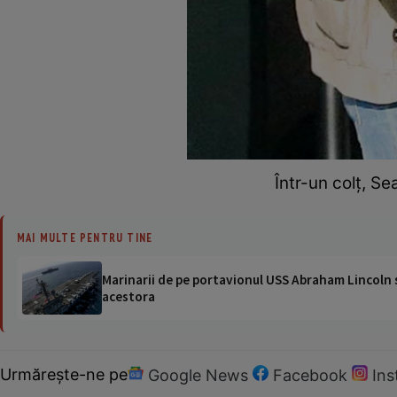
Într-un colț, S
MAI MULTE PENTRU TINE
Marinarii de pe portavionul USS Abraham Lincoln su
acestora
Urmărește-ne pe
Google News
Facebook
In