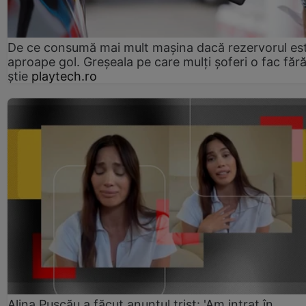
De ce consumă mai mult mașina dacă rezervorul es
aproape gol. Greșeala pe care mulți șoferi o fac făr
știe
playtech.ro
Alina Pușcău a făcut anunțul trist: 'Am intrat în