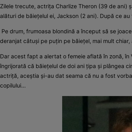
Zilele trecute, actrița Charlize Theron (39 de ani) ș
alături de băiețelul ei, Jackson (2 ani). După ce au
Pe drum, frumoasa blondină a început să se joace 
deranjat câtuși pe puțin pe băiețel, mai mult chiar,
Dar acest fapt a alertat o femeie aflată în zonă, în
îngrijorată că băieţelul de doi ani ţipa şi plângea c
actriţă, aceştia şi-au dat seama că nu a fost vorba 
copilului…