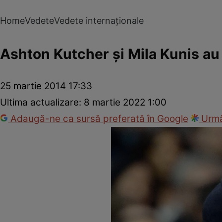
Home
Vedete
Vedete internaționale
Ashton Kutcher şi Mila Kunis au s
25 martie 2014 17:33
Ultima actualizare:
8 martie 2022 1:00
Adaugă-ne ca sursă preferată în Google
Urmă