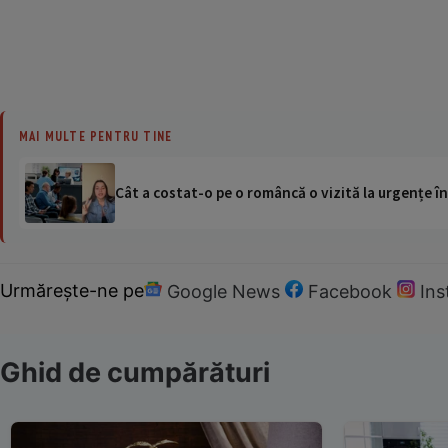
MAI MULTE PENTRU TINE
Cât a costat-o pe o româncă o vizită la urgențe în
Urmărește-ne pe
Google News
Facebook
In
Ghid de cumpărături