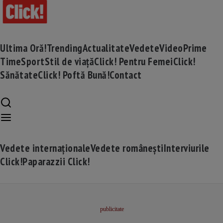
Ultima Oră!
Trending
Actualitate
Vedete
Video
Prime
Time
Sport
Stil de viață
Click! Pentru Femei
Click!
Sănătate
Click! Poftă Bună!
Contact
Vedete internaționale
Vedete românești
Interviurile
Click!
Paparazzii Click!