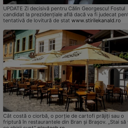
UPDATE Zi decisivă pentru Călin Georgescu! Fostul
candidat la prezidențiale află dacă va fi judecat pen
tentativă de lovitură de stat
www.stirilekanald.ro
Cât costă o ciorbă, o porţie de cartofi prăjiţi sau o
friptură în restaurantele din Bran şi Braşov. „Stai să
ce chirii sunt”
playtech.ro