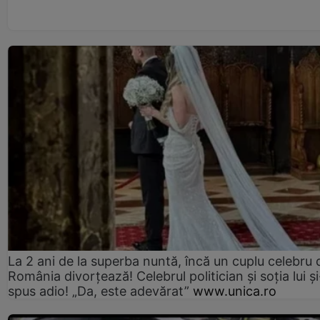
La 2 ani de la superba nuntă, încă un cuplu celebru 
România divorțează! Celebrul politician și soția lui ș
spus adio! „Da, este adevărat”
www.unica.ro