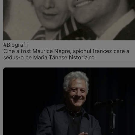
#Biografii
Cine a fost Maurice Nègre, spionul francez care a
sedus-o pe Maria Tănase
historia.ro