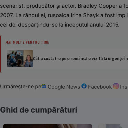
scenarist, producător şi actor. Bradley Cooper a fo
2007. La rândul ei, rusoaica Irina Shayk a fost impli
cei doi despărţindu-se la începutul anului 2015.
MAI MULTE PENTRU TINE
Cât a costat-o pe o româncă o vizită la urgențe în
Urmărește-ne pe
Google News
Facebook
In
Ghid de cumpărături