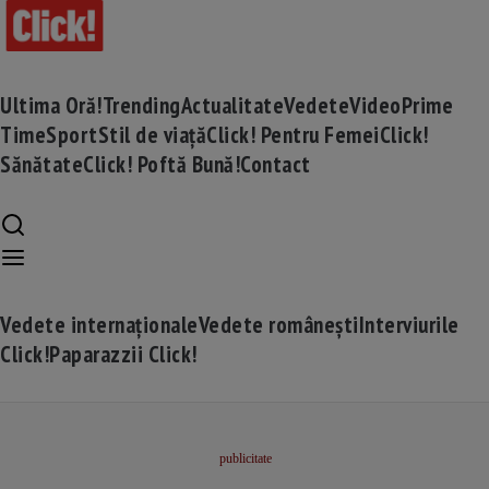
Ultima Oră!
Trending
Actualitate
Vedete
Video
Prime
Time
Sport
Stil de viață
Click! Pentru Femei
Click!
Sănătate
Click! Poftă Bună!
Contact
Vedete internaționale
Vedete românești
Interviurile
Click!
Paparazzii Click!