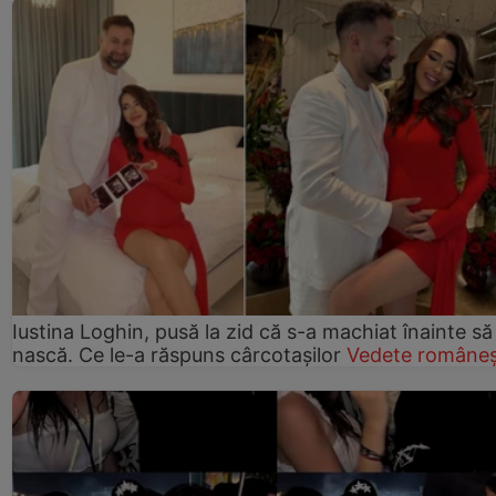
Iustina Loghin, pusă la zid că s-a machiat înainte să
nască. Ce le-a răspuns cârcotașilor
Vedete româneș