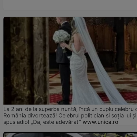
La 2 ani de la superba nuntă, încă un cuplu celebru 
România divorțează! Celebrul politician și soția lui ș
spus adio! „Da, este adevărat”
www.unica.ro