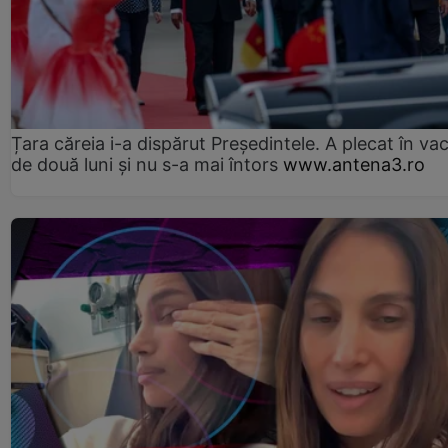
Țara căreia i-a dispărut Președintele. A plecat în va
de două luni și nu s-a mai întors
www.antena3.ro