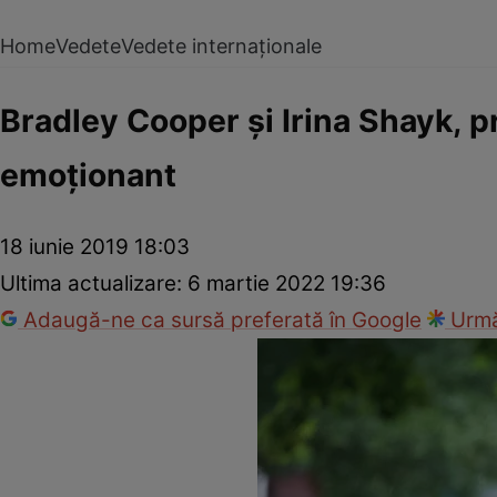
Home
Vedete
Vedete internaționale
Bradley Cooper și Irina Shayk, p
emoționant
18 iunie 2019 18:03
Ultima actualizare:
6 martie 2022 19:36
Adaugă-ne ca sursă preferată în Google
Urmă