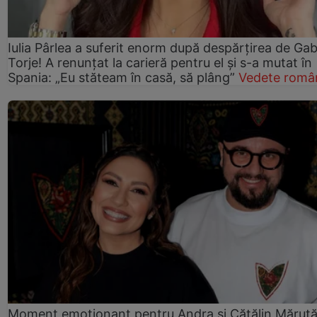
Iulia Pârlea a suferit enorm după despărțirea de Gab
Torje! A renunțat la carieră pentru el și s-a mutat în
Spania: „Eu stăteam în casă, să plâng”
Vedete româ
Moment emoționant pentru Andra și Cătălin Măruță!