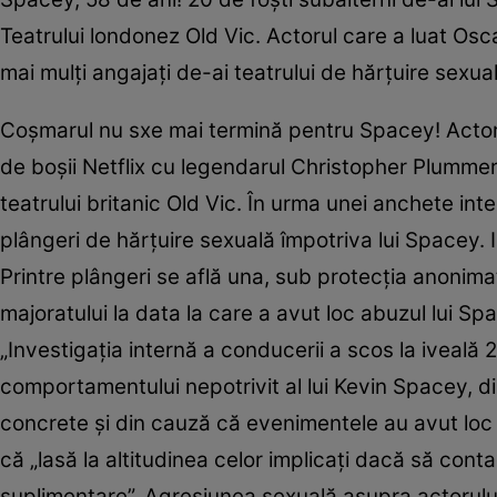
Teatrului londonez Old Vic. Actorul care a luat Os
mai mulţi angajaţi de-ai teatrului de hărţuire sexual
Coşmarul nu sxe mai termină pentru Spacey! Actorul
de boşii Netflix cu legendarul Christopher Plummer (87
teatrului britanic Old Vic. În urma unei anchete inte
plângeri de hărţuire sexuală împotriva lui Spacey. 
Printre plângeri se află una, sub protecţia anonima
majoratului la data la care a avut loc abuzul lui Spa
„Investigaţia internă a conducerii a scos la iveală
comportamentului nepotrivit al lui Kevin Spacey, di
concrete şi din cauză că evenimentele au avut loc 
că „lasă la altitudinea celor implicaţi dacă să cont
suplimentare”. Agresiunea sexuală asupra actorul