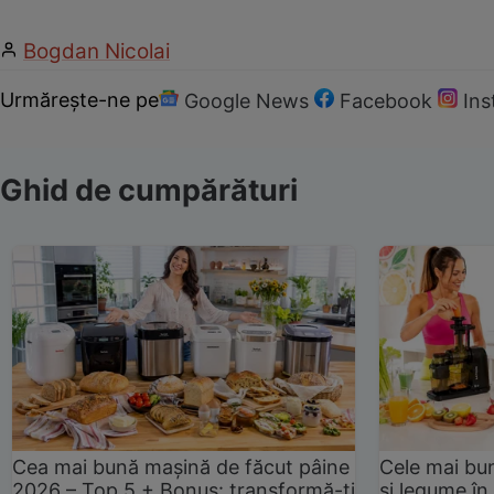
Bogdan Nicolai
Urmărește-ne pe
Google News
Facebook
In
Ghid de cumpărături
Cea mai bună mașină de făcut pâine
Cele mai bu
2026 – Top 5 + Bonus: transformă-ți
și legume în