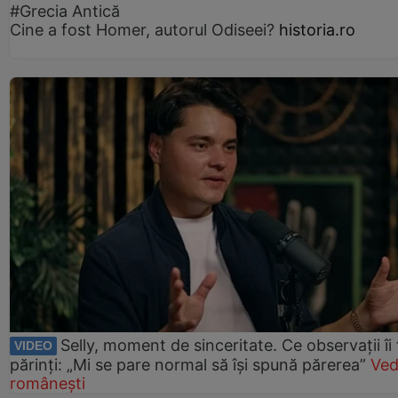
#Grecia Antică
Cine a fost Homer, autorul Odiseei?
historia.ro
Selly, moment de sinceritate. Ce observații îi
VIDEO
părinți: „Mi se pare normal să își spună părerea”
Ved
românești