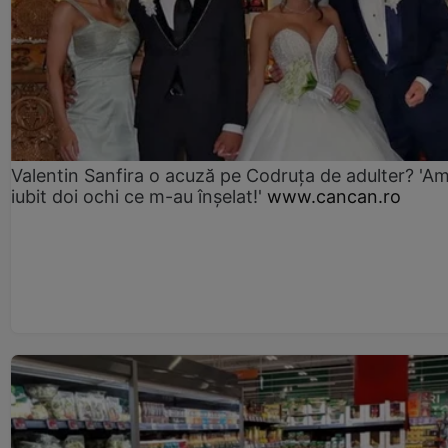
Valentin Sanfira o acuză pe Codruța de adulter? 'A
iubit doi ochi ce m-au înșelat!'
www.cancan.ro