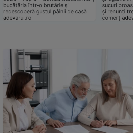
bucătăria într-o brutărie și
sucuri proas
redescoperă gustul pâinii de casă
și renunți tr
adevarul.ro
comerț
adev