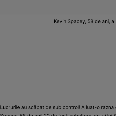
Kevin Spacey, 58 de ani, 
Lucrurile au scăpat de sub control! A luat-o razna 
Spacey, 58 de ani! 20 de foşti subalterni de-ai lui