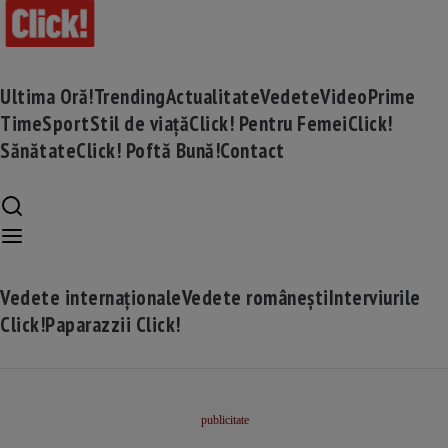
Ultima Oră!
Trending
Actualitate
Vedete
Video
Prime
Time
Sport
Stil de viață
Click! Pentru Femei
Click!
Sănătate
Click! Poftă Bună!
Contact
Vedete internaționale
Vedete românești
Interviurile
Click!
Paparazzii Click!