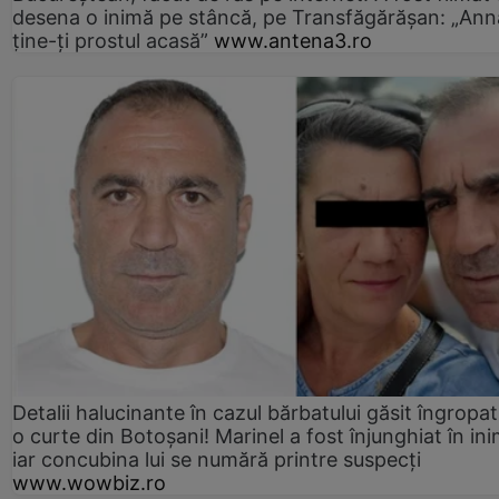
desena o inimă pe stâncă, pe Transfăgărășan: „Ann
ține-ți prostul acasă”
www.antena3.ro
Detalii halucinante în cazul bărbatului găsit îngropat
o curte din Botoșani! Marinel a fost înjunghiat în ini
iar concubina lui se numără printre suspecți
www.wowbiz.ro