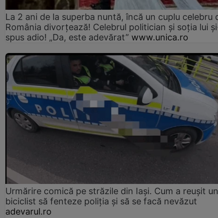
La 2 ani de la superba nuntă, încă un cuplu celebru 
România divorțează! Celebrul politician și soția lui ș
spus adio! „Da, este adevărat”
www.unica.ro
Urmărire comică pe străzile din Iași. Cum a reușit u
biciclist să fenteze poliția și să se facă nevăzut
adevarul.ro