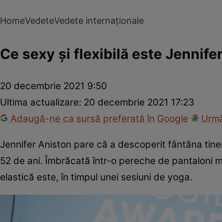
Home
Vedete
Vedete internaționale
Ce sexy și flexibilă este Jennife
20 decembrie 2021 9:50
Ultima actualizare:
20 decembrie 2021 17:23
Adaugă-ne ca sursă preferată în Google
Urmă
Jennifer Aniston pare că a descoperit fântăna tinere
52 de ani. Îmbrăcată într-o pereche de pantaloni mul
elastică este, în timpul unei sesiuni de yoga.