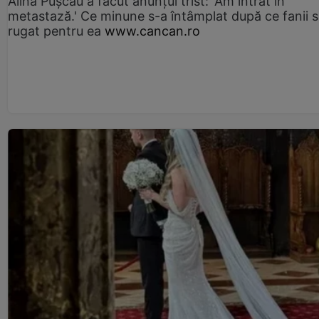
Alina Pușcău a făcut anunțul trist: 'Am intrat în
metastază.' Ce minune s-a întâmplat după ce fanii 
rugat pentru ea
www.cancan.ro