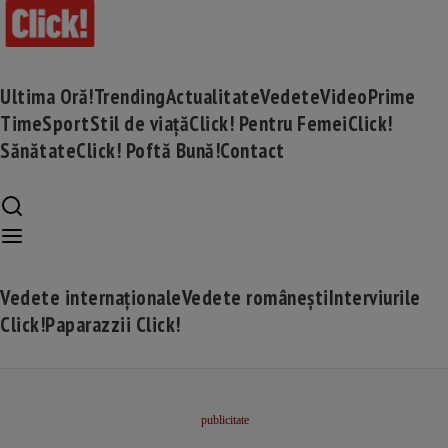
Ultima Oră!
Trending
Actualitate
Vedete
Video
Prime
Time
Sport
Stil de viață
Click! Pentru Femei
Click!
Sănătate
Click! Poftă Bună!
Contact
Vedete internaționale
Vedete românești
Interviurile
Click!
Paparazzii Click!