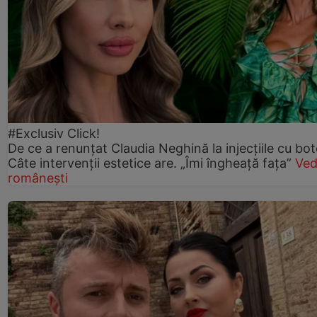
#Exclusiv Click!
De ce a renunțat Claudia Neghină la injecțiile cu bot
Câte intervenții estetice are. „Îmi îngheață fața”
Ved
românești