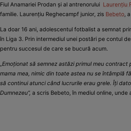
Fiul Anamariei Prodan și al antrenorului
Laurențiu
familie. Laurențiu Reghecampf junior, zis
Bebeto
, 
La doar 16 ani, adolescentul fotbalist a semnat p
în Liga 3. Prin intermediul unei postări pe contul
pentru succesul de care se bucură acum.
„Emoționat să semnez astăzi primul meu contract 
mama mea, nimic din toate astea nu se întâmplă fără
să continui atunci când lucrurile erau grele. Îți dato
Dumnezeu”,
a scris Bebeto, în mediul online, unde a