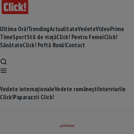
Ultima Oră!
Trending
Actualitate
Vedete
Video
Prime
Time
Sport
Stil de viață
Click! Pentru Femei
Click!
Sănătate
Click! Poftă Bună!
Contact
Vedete internaționale
Vedete românești
Interviurile
Click!
Paparazzii Click!