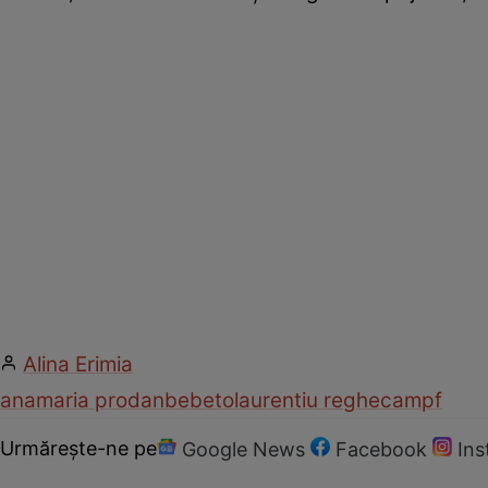
Alina Erimia
anamaria prodan
bebeto
laurentiu reghecampf
Urmărește-ne pe
Google News
Facebook
In