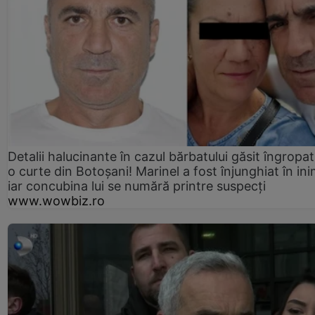
Detalii halucinante în cazul bărbatului găsit îngropat
o curte din Botoșani! Marinel a fost înjunghiat în ini
iar concubina lui se numără printre suspecți
www.wowbiz.ro