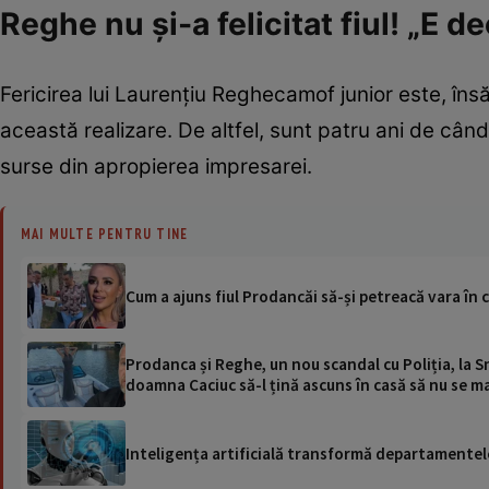
Reghe nu și-a felicitat fiul! „E 
Fericirea lui Laurențiu Reghecamof junior este, însă
această realizare. De altfel, sunt patru ani de câ
surse din apropierea impresarei.
MAI MULTE PENTRU TINE
Cum a ajuns fiul Prodancăi să-și petreacă vara în 
Prodanca și Reghe, un nou scandal cu Poliția, la S
doamna Caciuc să-l țină ascuns în casă să nu se ma
Inteligența artificială transformă departamentele