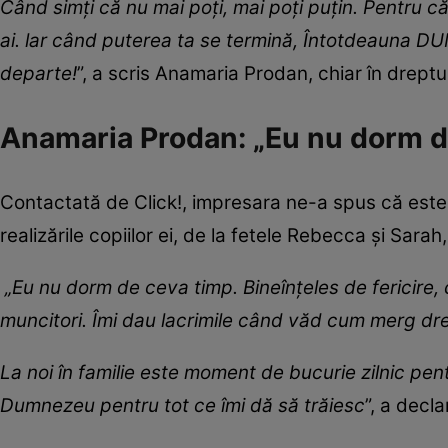
Când simți că nu mai poți, mai poți puțin. Pentru c
ai. lar când puterea ta se termină, Întotdeauna DUM
departe!
”, a scris Anamaria Prodan, chiar în dreptu
Anamaria Prodan: „Eu nu dorm 
Contactată de Click!, impresara ne-a spus că este î
realizările copiilor ei, de la fetele Rebecca și Sarah
„Eu nu dorm de ceva timp. Bineînțeles de fericire, câ
muncitori. Îmi dau lacrimile când văd cum merg dre
La noi în familie este moment de bucurie zilnic pent
Dumnezeu pentru tot ce îmi dă să trăiesc
”, a decl