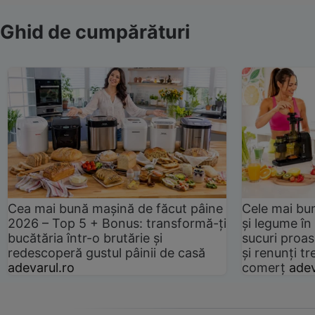
Ghid de cumpărături
Cea mai bună mașină de făcut pâine
Cele mai bu
2026 – Top 5 + Bonus: transformă-ți
și legume în
bucătăria într-o brutărie și
sucuri proas
redescoperă gustul pâinii de casă
și renunți tr
adevarul.ro
comerț
adev