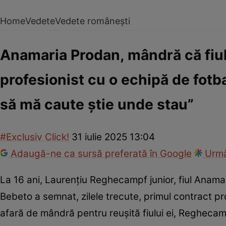
Home
Vedete
Vedete românești
Anamaria Prodan, mândră că fiul
profesionist cu o echipă de fotba
să mă caute știe unde stau”
#Exclusiv Click!
31 iulie 2025 13:04
Adaugă-ne ca sursă preferată în Google
Urmă
La 16 ani, Laurențiu Reghecampf junior, fiul Anamar
Bebeto a semnat, zilele trecute, primul contract p
afară de mândră pentru reușită fiului ei, Reghecampf 