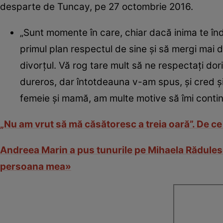
desparte de Tuncay, pe 27 octombrie 2016.
„Sunt momente în care, chiar dacă inima te înd
primul plan respectul de sine şi să mergi mai d
divorţul. Vă rog tare mult să ne respectaţi dorin
dureros, dar întotdeauna v-am spus, şi cred ş
femeie şi mamă, am multe motive să îmi continu
„Nu am vrut să mă căsătoresc a treia oară”. De c
Andreea Marin a pus tunurile pe Mihaela Rădulesc
persoana mea»