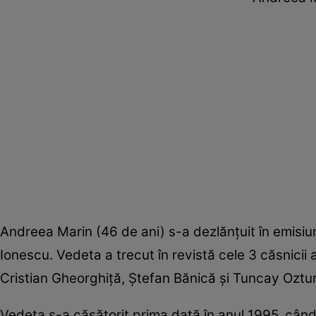
Andreea Marin (46 de ani) s-a dezlănțuit în emisiun
Ionescu. Vedeta a trecut în revistă cele 3 căsnicii ale
Cristian Gheorghiță, Ștefan Bănică și Tuncay Oztur
Vedeta s-a căsătorit prima dată în anul 1995, când