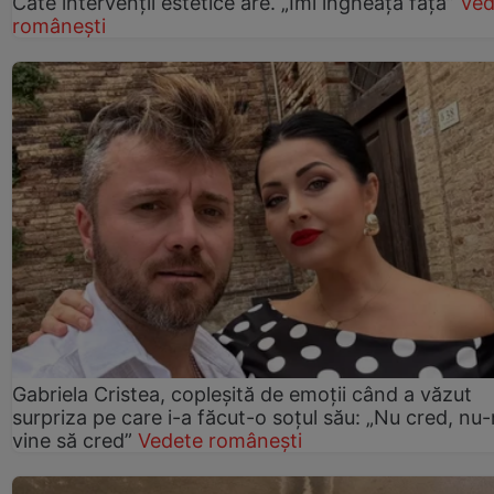
Câte intervenții estetice are. „Îmi îngheață fața”
Ved
românești
Gabriela Cristea, copleșită de emoții când a văzut
surpriza pe care i-a făcut-o soțul său: „Nu cred, nu
vine să cred”
Vedete românești