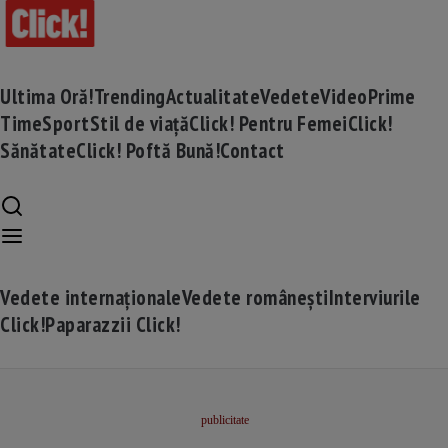
Ultima Oră!
Trending
Actualitate
Vedete
Video
Prime
Time
Sport
Stil de viață
Click! Pentru Femei
Click!
Sănătate
Click! Poftă Bună!
Contact
Vedete internaționale
Vedete românești
Interviurile
Click!
Paparazzii Click!