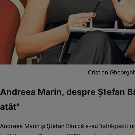
Cristian Gheorghiț
Andreea Marin, despre Ștefan Băn
atât"
Andreea Marin şi Şte­fan Bănică s-au îndrăgostit unu