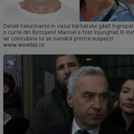
Detalii halucinante în cazul bărbatului găsit îngropat
o curte din Botoșani! Marinel a fost înjunghiat în ini
iar concubina lui se numără printre suspecți
www.wowbiz.ro