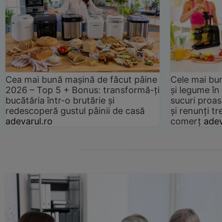
Cea mai bună mașină de făcut pâine
Cele mai bu
2026 – Top 5 + Bonus: transformă-ți
și legume în
bucătăria într-o brutărie și
sucuri proas
redescoperă gustul pâinii de casă
și renunți tr
adevarul.ro
comerț
adev