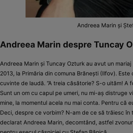
Andreea Marin și Ștef
Andreea Marin despre Tuncay Ozt
Andreea Marin și Tuncay Ozturk au avut un mariaj de
2013, la Primăria din comuna Brăneşti (Ilfov). Este
cuvinte de laudă. ”A treia căsătorie? S-o uităm! A fo
Sunt un om cu capul pe umeri, nu mi-aș distruge vi
mine, la momentul acela nu mai conta. Pentru că eu a
Deci, despre ce vorbim? N-am de ce să trăiesc în t
declarat Andreea Marin, decomtând, astfel zvonuril
pentru eșecul căsniciei cu Ștefan Bănică.