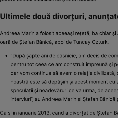
Ultimele două divorțuri, anunța
Andreea Marin a folosit aceeași rețetă, ba chiar și
oară de Ștefan Bănică, apoi de Tuncay Ozturk.
“După şapte ani de căsnicie, am decis de com
pentru tot ceea ce am construit împreună şi pen
dar vom continua să avem o relaţie civilizată, c
noastră este să depăşim şi acest moment cu ac
speculaţii şi neadevăruri ce va urma, de acee
interviuri”, au Andreea Marin și Ștefan Bănică
Ca şi în ianuarie 2013, când a divorţat de Ştefan