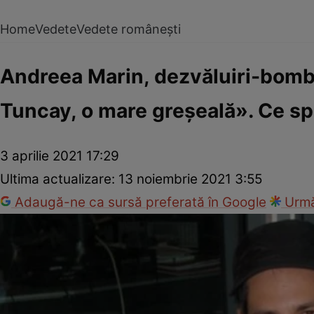
Home
Vedete
Vedete românești
Andreea Marin, dezvăluiri-bombă
Tuncay, o mare greșeală». Ce sp
3 aprilie 2021 17:29
Ultima actualizare:
13 noiembrie 2021 3:55
Adaugă-ne ca sursă preferată în Google
Urmă