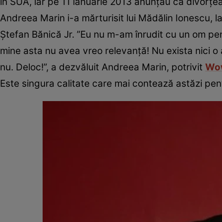
în SUA, iar pe 11 ianuarie 2013 anunţau că divorţea
Andreea Marin i-a mărturisit lui Mădălin Ionescu, l
Ștefan Bănică Jr. ”Eu nu m-am înrudit cu un om pe
mine asta nu avea vreo relevanță! Nu exista nici o
nu. Deloc!”, a dezvăluit Andreea Marin, potrivit
Wow
Este singura calitate care mai contează astăzi pen