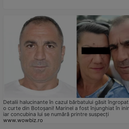
Detalii halucinante în cazul bărbatului găsit îngropat
o curte din Botoșani! Marinel a fost înjunghiat în ini
iar concubina lui se numără printre suspecți
www.wowbiz.ro