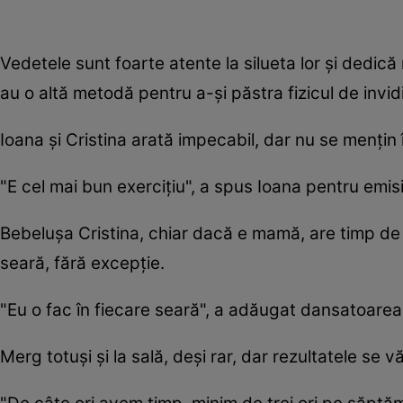
Vedetele sunt foarte atente la silueta lor şi dedică
au o altă metodă pentru a-şi păstra fizicul de invidi
Ioana şi Cristina arată impecabil, dar nu se menţin 
"E cel mai bun exerciţiu", a spus Ioana pentru emis
Bebeluşa Cristina, chiar dacă e mamă, are timp de pl
seară, fără excepţie.
"Eu o fac în fiecare seară", a adăugat dansatoarea
Merg totuşi şi la sală, deşi rar, dar rezultatele se v