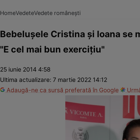
Home
Vedete
Vedete românești
Bebeluşele Cristina şi Ioana se 
"E cel mai bun exerciţiu"
25 iunie 2014 4:58
Ultima actualizare:
7 martie 2022 14:12
Adaugă-ne ca sursă preferată în Google
Urmă