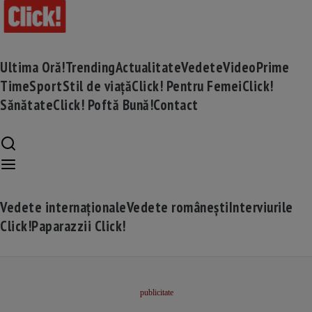
Ultima Oră!
Trending
Actualitate
Vedete
Video
Prime
Time
Sport
Stil de viață
Click! Pentru Femei
Click!
Sănătate
Click! Poftă Bună!
Contact
Vedete internaționale
Vedete românești
Interviurile
Click!
Paparazzii Click!