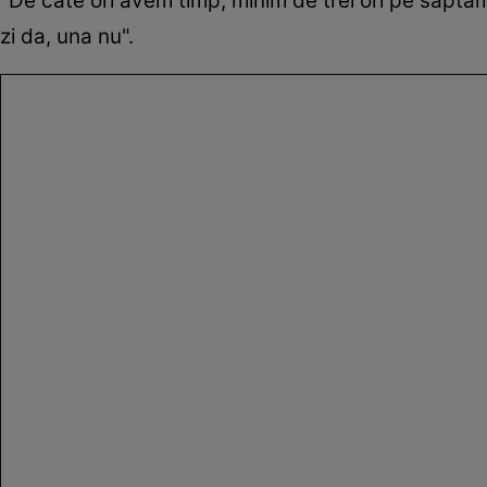
"De câte ori avem timp, minim de trei ori pe săptăm
zi da, una nu".