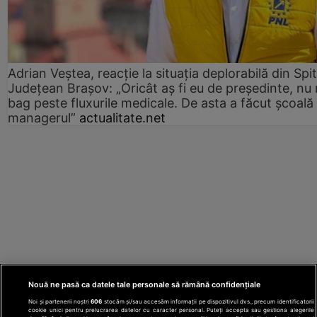
Adrian Veștea, reacție la situația deplorabilă din Spit
Județean Brașov: „Oricât aș fi eu de președinte, nu
bag peste fluxurile medicale. De asta a făcut școală
managerul”
actualitate.net
Nouă ne pasă ca datele tale personale să rămână confidențiale
Noi și partenerii noștri
606
stocăm și/sau accesăm informații pe dispozitivul dvs., precum identificatorii
cookie unici pentru prelucrarea datelor cu caracter personal. Puteți accepta sau gestiona alegerile