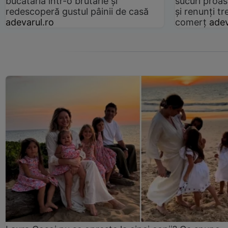
bucătăria într-o brutărie și
sucuri proas
redescoperă gustul pâinii de casă
și renunți tr
adevarul.ro
comerț
adev