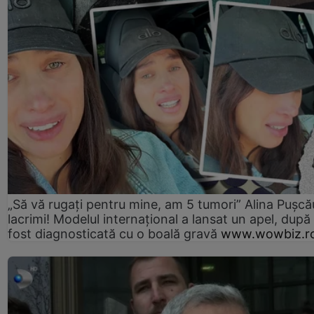
„Să vă rugați pentru mine, am 5 tumori” Alina Pușcău
lacrimi! Modelul internațional a lansat un apel, după
fost diagnosticată cu o boală gravă
www.wowbiz.r