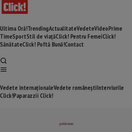
Ultima Oră!
Trending
Actualitate
Vedete
Video
Prime
Time
Sport
Stil de viață
Click! Pentru Femei
Click!
Sănătate
Click! Poftă Bună!
Contact
Vedete internaționale
Vedete românești
Interviurile
Click!
Paparazzii Click!