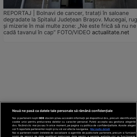
REPORTAJ | Bolnavi de cancer, tratați în saloane
degradate la Spitalul Județean Brașov. Mucegai, ru
și mizerie în mai multe zone: „Ne este frică să nu ne
cadă tavanul în cap” FOTO/VIDEO
actualitate.net
Nouă ne pasă ca datele tale personale să rămână confidențiale
Noi și partenerii noștri
606
stocăm și/sau accesăm informații pe dispozitivul dvs., precum identificatorii
cookie unici pentru prelucrarea datelor cu caracter personal. Puteți accepta sau gestiona alegerile
dvs. făcând clic mai jos sau în orice moment, pe pagina cu politica de confidențialitate. Aceste alegeri
vor fi raportate partenerilor noștri și nu vă vor afecta navigarea.
Mai multe detalii
Noi si partenerii nostri (retelele de socializare si agentiile de publicitate partenere, precum si furnizorii
nostri de servicii de date analitice) prelucram date pentru a permite website-ului sa functioneze,