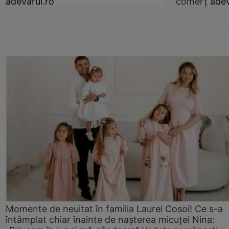
adevarul.ro
comerț
adev
Momente de neuitat în familia Laurei Cosoi! Ce s-a
întâmplat chiar înainte de nașterea micuței Nina: