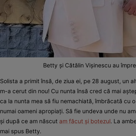
Betty și Cătălin Vișinescu au împre
Solista a primit însă, de ziua ei, pe 28 august, un alt
m-a cerut din nou! Cu nunta însă cred că mai așt
ca la nunta mea să fiu nemachiată, îmbrăcată cu o r
numai oameni apropiați. Să fie undeva unde nu am m
și după ce am născut
am făcut și botezul
. La ambe
mai spus Betty.