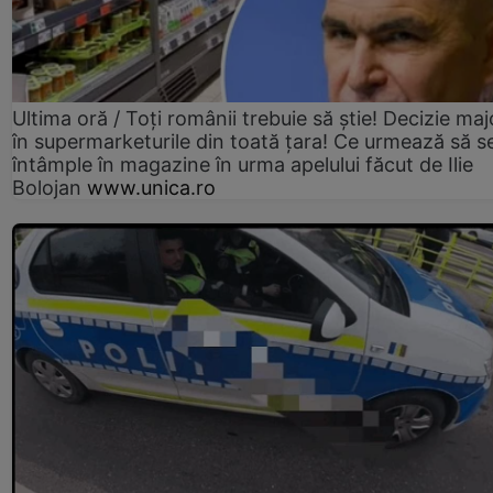
Ultima oră / Toți românii trebuie să știe! Decizie maj
în supermarketurile din toată țara! Ce urmează să s
întâmple în magazine în urma apelului făcut de Ilie
Bolojan
www.unica.ro