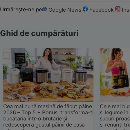
Urmărește-ne pe
Google News
Facebook
In
Ghid de cumpărături
Cea mai bună mașină de făcut pâine
Cele mai bu
2026 – Top 5 + Bonus: transformă-ți
și legume în
bucătăria într-o brutărie și
sucuri proas
redescoperă gustul pâinii de casă
și renunți tr