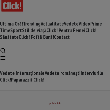
Ultima Oră!
Trending
Actualitate
Vedete
Video
Prime
Time
Sport
Stil de viață
Click! Pentru Femei
Click!
Sănătate
Click! Poftă Bună!
Contact
Vedete internaționale
Vedete românești
Interviurile
Click!
Paparazzii Click!