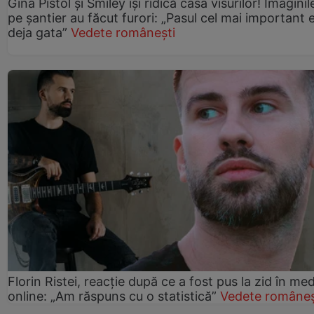
Gina Pistol și Smiley își ridică casa visurilor! Imaginil
pe șantier au făcut furori: „Pasul cel mai important 
deja gata”
Vedete românești
Florin Ristei, reacție după ce a fost pus la zid în med
online: „Am răspuns cu o statistică”
Vedete româneș