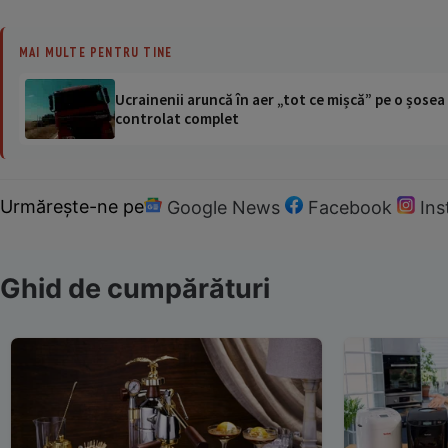
MAI MULTE PENTRU TINE
Ucrainenii aruncă în aer „tot ce mișcă” pe o șose
controlat complet
Urmărește-ne pe
Google News
Facebook
In
Ghid de cumpărături