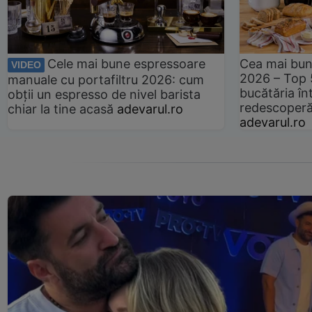
Cele mai bune espressoare
Cea mai bun
VIDEO
2026 – Top 
manuale cu portafiltru 2026: cum
bucătăria înt
obții un espresso de nivel barista
redescoperă 
chiar la tine acasă
adevarul.ro
adevarul.ro