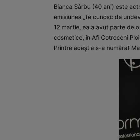
Bianca Sârbu (40 ani) este actr
emisiunea „Te cunosc de undeva”
12 martie, ea a avut parte de 
cosmetice, în Afi Cotroceni Ploi
Printre aceştia s-a numărat M