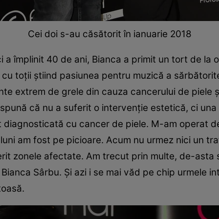
Cei doi s-au căsătorit în ianuarie 2018
i a împlinit 40 de ani, Bianca a primit un tort de la 
cu toţii ştiind pasiunea pentru muzică a sărbătorite
nte extrem de grele din cauza cancerului de piele ş
spună că nu a suferit o intervenţie estetică, ci una 
 diagnosticată cu cancer de piele. M-am operat de
 luni am fost pe picioare. Acum nu urmez nici un tra
rit zonele afectate. Am trecut prin multe, de-asta s
t Bianca Sârbu. Și azi i se mai văd pe chip urmele in
toasă.