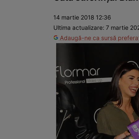
Vedete internaționale
Vedete românești
Interviurile Cli
14 martie 2018 12:36
Ultima actualizare:
7 martie 20
Adaugă-ne ca sursă preferat