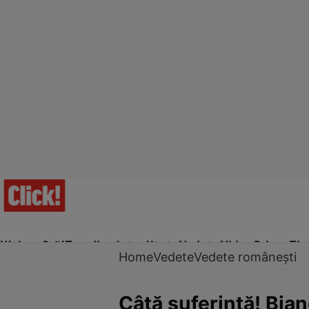
Ultima Oră!
Trending
Actualitate
Vedete
Video
Prime Ti
Home
Vedete
Vedete românești
Câtă suferință! Bia