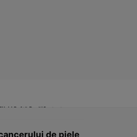
Click! Poftă Bună!
Contact
cancerului de piele