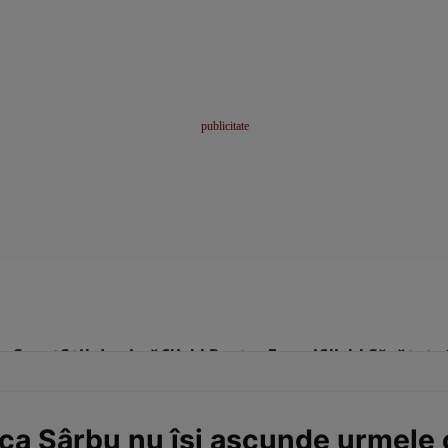
me
Sport
Stil de viață
Click! Pentru Femei
Click! Sănătate
nca Sârbu nu își ascunde urmele 