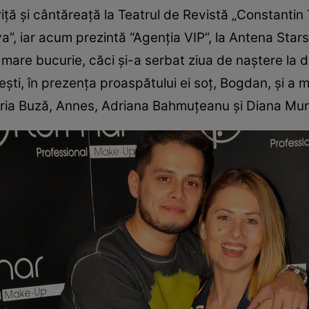
iţă și cântăreață la Teatrul de Revistă „Constantin
, iar acum prezintă “Agenția VIP”, la Antena Stars, 
o mare bucurie, căci și-a serbat ziua de naştere la
ești, în prezența proaspătului ei soț, Bogdan, și a 
aria Buză, Annes, Adriana Bahmuțeanu și Diana Mu