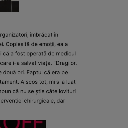
organizatori, îmbrăcat în
i. Copleşită de emoţii, ea a
i că a fost operată de medicul
care i-a salvat viaţa. "Dragilor,
 două ori. Faptul că era pe
tament. A scos tot, mi s-a luat
pun că nu se știe câte lovituri
tervenției chirurgicale, dar