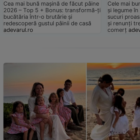
Cea mai bună mașină de făcut pâine
Cele mai bu
2026 – Top 5 + Bonus: transformă-ți
și legume în
bucătăria într-o brutărie și
sucuri proas
redescoperă gustul pâinii de casă
și renunți tr
adevarul.ro
comerț
adev