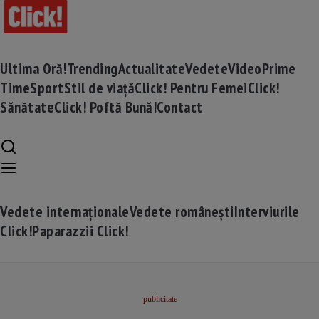
Ultima Oră!
Trending
Actualitate
Vedete
Video
Prime
Time
Sport
Stil de viață
Click! Pentru Femei
Click!
Sănătate
Click! Poftă Bună!
Contact
Vedete internaționale
Vedete românești
Interviurile
Click!
Paparazzii Click!