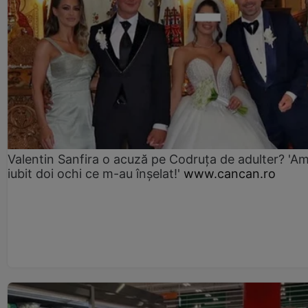
Valentin Sanfira o acuză pe Codruța de adulter? 'A
iubit doi ochi ce m-au înșelat!'
www.cancan.ro