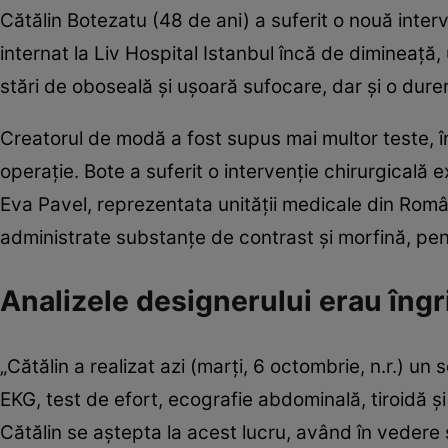
Cătălin Botezatu (48 de ani) a suferit o nouă inter
internat la Liv Hospital Istanbul încă de dimineață
stări de oboseală și ușoară sufocare, dar și o dure
Creatorul de modă a fost supus mai multor teste, în
operație. Bote a suferit o intervenție chirurgicală e
Eva Pavel, reprezentata unității medicale din Român
administrate substanțe de contrast și morfină, pent
Analizele designerului erau îngr
„Cătălin a realizat azi (marți, 6 octombrie, n.r.) u
EKG, test de efort, ecografie abdominală, tiroidă ș
Cătălin se aștepta la acest lucru, având în vedere 