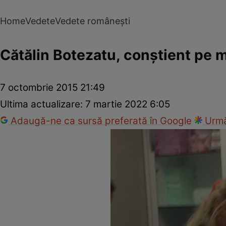
Home
Vedete
Vedete românești
Cătălin Botezatu, conștient pe m
7 octombrie 2015 21:49
Ultima actualizare:
7 martie 2022 6:05
Adaugă-ne ca sursă preferată în Google
Urmă