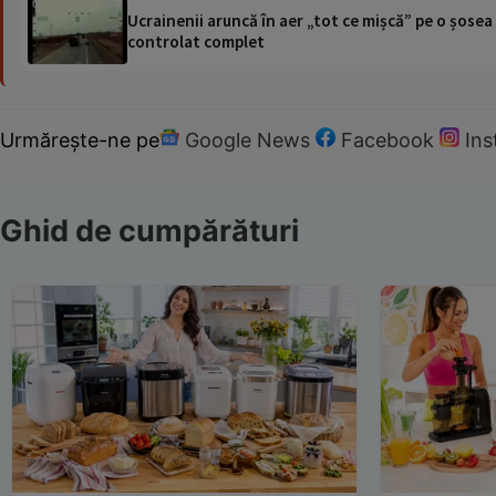
Ucrainenii aruncă în aer „tot ce mișcă” pe o șose
controlat complet
Urmărește-ne pe
Google News
Facebook
In
Ghid de cumpărături