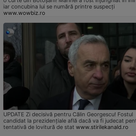
o curte din Botoșani! Marinel a fost înjunghiat în ini
iar concubina lui se numără printre suspecți
www.wowbiz.ro
UPDATE Zi decisivă pentru Călin Georgescu! Fostul
candidat la prezidențiale află dacă va fi judecat pen
tentativă de lovitură de stat
www.stirilekanald.ro