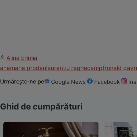
Alina Erimia
anamaria prodan
laurentiu reghecampf
ronald gavri
Urmărește-ne pe
Google News
Facebook
In
Ghid de cumpărături