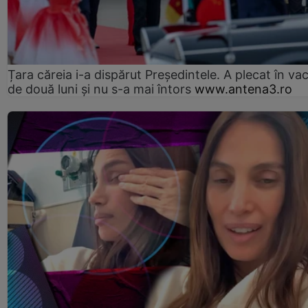
Țara căreia i-a dispărut Președintele. A plecat în va
de două luni și nu s-a mai întors
www.antena3.ro