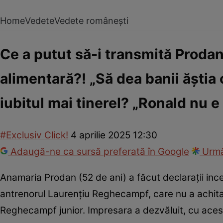
Home
Vedete
Vedete românești
Ce a putut să-i transmită Prodan
alimentară?! „Să dea banii ăștia 
iubitul mai tinerel? „Ronald nu e
#Exclusiv Click!
4 aprilie 2025 12:30
Adaugă-ne ca sursă preferată în Google
Urmă
Anamaria Prodan (52 de ani) a făcut declarații incen
antrenorul Laurențiu Reghecampf, care nu a achitat
Reghecampf junior. Impresara a dezvăluit, cu acest 