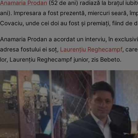
Anamaria Prodan
(52 de ani) radiază la brațul iubit
ani). Impresara a fost prezentă, miercuri seară, îm
Covaciu, unde cei doi au fost și premiați, fiind de d
Anamaria Prodan a acordat un interviu, în exclusivit
adresa fostului ei soț,
Laurențiu Reghecampf
, car
lor, Laurențiu Reghecampf junior, zis Bebeto.