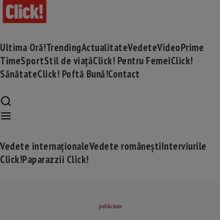
Ultima Oră!
Trending
Actualitate
Vedete
Video
Prime
Time
Sport
Stil de viață
Click! Pentru Femei
Click!
Sănătate
Click! Poftă Bună!
Contact
Vedete internaționale
Vedete românești
Interviurile
Click!
Paparazzii Click!