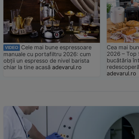
Cele mai bune espressoare
Cea mai bun
VIDEO
2026 – Top 
manuale cu portafiltru 2026: cum
bucătăria înt
obții un espresso de nivel barista
redescoperă 
chiar la tine acasă
adevarul.ro
adevarul.ro