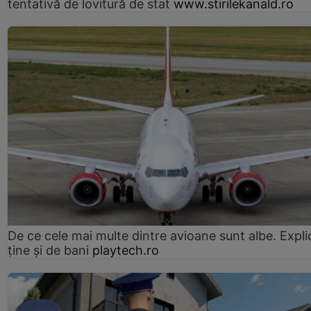
tentativă de lovitură de stat
www.stirilekanald.ro
De ce cele mai multe dintre avioane sunt albe. Expli
ține și de bani
playtech.ro