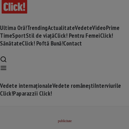
Ultima Oră!
Trending
Actualitate
Vedete
Video
Prime
Time
Sport
Stil de viață
Click! Pentru Femei
Click!
Sănătate
Click! Poftă Bună!
Contact
Vedete internaționale
Vedete românești
Interviurile
Click!
Paparazzii Click!