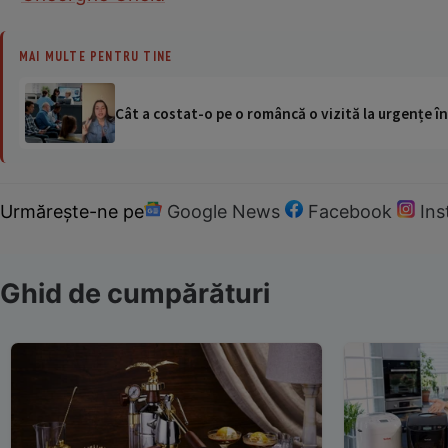
MAI MULTE PENTRU TINE
Cât a costat-o pe o româncă o vizită la urgențe în
Urmărește-ne pe
Google News
Facebook
In
Ghid de cumpărături