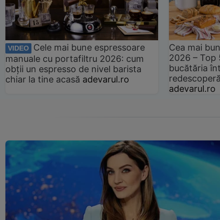
Cele mai bune espressoare
Cea mai bun
VIDEO
2026 – Top 
manuale cu portafiltru 2026: cum
bucătăria înt
obții un espresso de nivel barista
redescoperă 
chiar la tine acasă
adevarul.ro
adevarul.ro