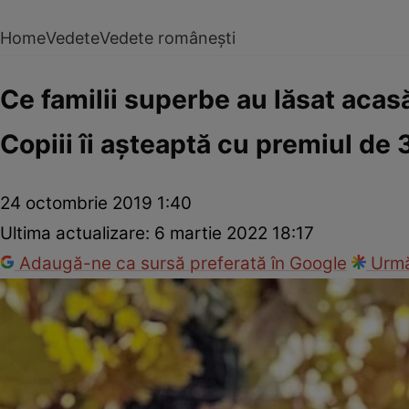
Home
Vedete
Vedete românești
Ce familii superbe au lăsat acas
Copiii îi așteaptă cu premiul de
24 octombrie 2019 1:40
Ultima actualizare:
6 martie 2022 18:17
Adaugă-ne ca sursă preferată în Google
Urmă