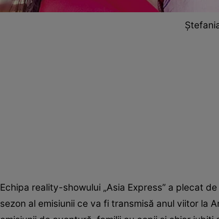
Ştefania
Echipa reality-showului „Asia Express” a plecat de câ
sezon al emisiunii ce va fi transmisă anul viitor la 