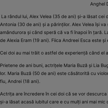
Anghel 
La rândul lui, Alex Velea (35 de ani) şi-a lăsat cei doi
Antonia (30 de ani) şi a părinţilor. Alex Velea îşi va
amândurora şi când speră că va fi înapoi în ţară. L
de Alexia Eram (19 ani). Fiica Andreei Esca este şi e
Cei doi au mai trăit o astfel de experienţă când el 
Prietene de ani buni, actriţele Maria Buză şi Lia B
lor. Maria Buză (50 de ani) este căsătorită cu vio
fiu, Andrei (18 ani).
Actriţa are încredere în cei doi că se vor descurca
şi-a lăsat acasă iubitul care e cu mulţi ani mai mic d