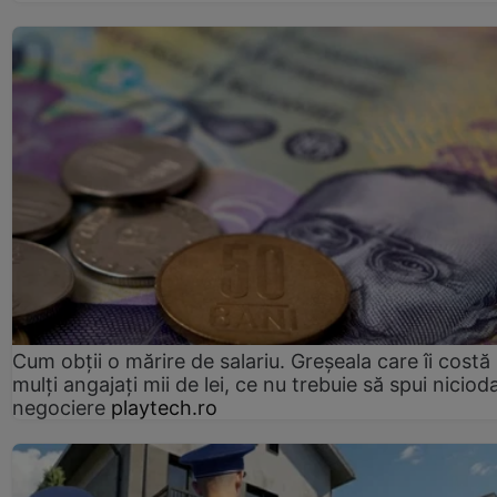
Cum obții o mărire de salariu. Greșeala care îi costă
mulți angajați mii de lei, ce nu trebuie să spui nicioda
negociere
playtech.ro