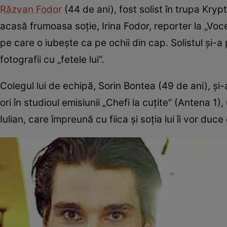
Răzvan Fodor
(44 de ani), fost solist în trupa Kry
acasă frumoasa soţie, Irina Fodor, reporter la „Voce
pe care o iubeşte ca pe ochii din cap. Solistul şi-a
fotografii cu „fetele lui”.
Colegul lui de echipă, Sorin Bontea (49 de ani), şi-a
ori în studioul emisiunii „Chefi la cuţite” (Antena 1)
Iulian, care împreună cu fiica şi soţia lui îi vor duce