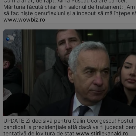
Cum a aflat, de fapt, Alina Pușcău că are cancer.
Mărturia făcută chiar din salonul de tratament: „Am
să fac niște genuflexiuni și a început să mă înțepe s
www.wowbiz.ro
UPDATE Zi decisivă pentru Călin Georgescu! Fostul
candidat la prezidențiale află dacă va fi judecat pen
tentativă de lovitură de stat
www.stirilekanald.ro