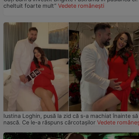
cheltuit foarte mult”
Vedete românești
Iustina Loghin, pusă la zid că s-a machiat înainte să
nască. Ce le-a răspuns cârcotașilor
Vedete româneș