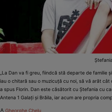
Ştefania
„La Dan va fi greu, fiindcă stă departe de familie şi 
iau o chitară sau o muzicuţă cu noi, să vă arăt cât d
a spus Florin. Dan este căsătorit cu Ştefania cu care
Antena 1 Galaţi şi Brăila, iar acum are propria com
Gheorghe Chelu