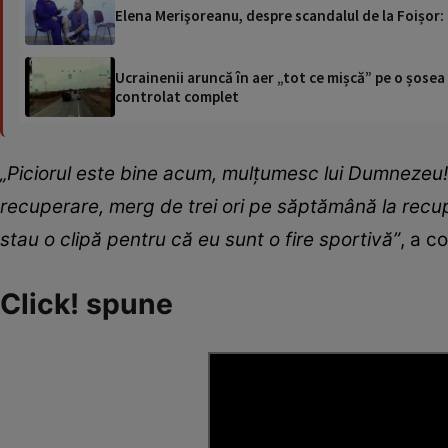
Elena Merişoreanu, despre scandalul de la Foișor: 
Ucrainenii aruncă în aer „tot ce mișcă” pe o șose
controlat complet
„Piciorul este bine acum, mulțumesc lui Dumnezeu! A
recuperare, merg de trei ori pe săptămână la recup
stau o clipă pentru că eu sunt o fire sportivă”
, a c
Click! spune