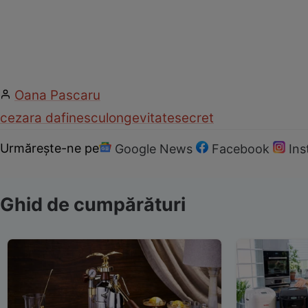
Oana Pascaru
cezara dafinescu
longevitate
secret
Urmărește-ne pe
Google News
Facebook
In
Ghid de cumpărături