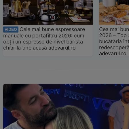
Cele mai bune espressoare
Cea mai bun
VIDEO
2026 – Top 
manuale cu portafiltru 2026: cum
bucătăria înt
obții un espresso de nivel barista
redescoperă 
chiar la tine acasă
adevarul.ro
adevarul.ro