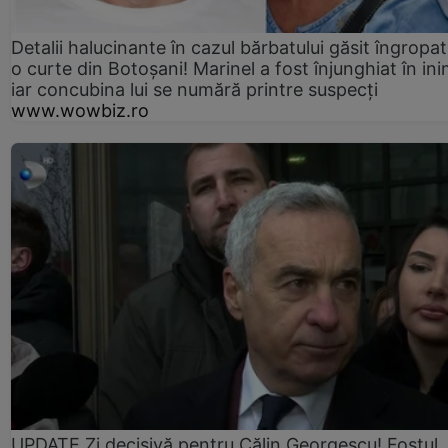
Detalii halucinante în cazul bărbatului găsit îngropat
o curte din Botoșani! Marinel a fost înjunghiat în ini
iar concubina lui se numără printre suspecți
www.wowbiz.ro
UPDATE Zi decisivă pentru Călin Georgescu! Fostul