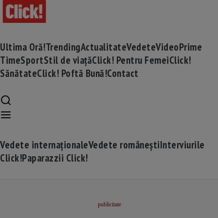
Ultima Oră!
Trending
Actualitate
Vedete
Video
Prime
Time
Sport
Stil de viață
Click! Pentru Femei
Click!
Sănătate
Click! Poftă Bună!
Contact
Vedete internaționale
Vedete românești
Interviurile
Click!
Paparazzii Click!