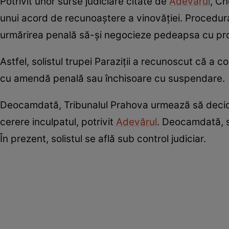
Potrivit unor surse judiciare citate de
Adevărul
, Ch
unui acord de recunoaștere a vinovăției. Procedur
urmărirea penală să-și negocieze pedeapsa cu proc
Astfel, solistul trupei Paraziții a recunoscut că a 
cu amendă penală sau închisoare cu suspendare.
Deocamdată, Tribunalul Prahova urmează să decid
cerere inculpatul, potrivit
Adevărul
. Deocamdată, se
În prezent, solistul se află sub control judiciar.