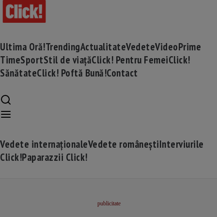
Ultima Oră!
Trending
Actualitate
Vedete
Video
Prime
Time
Sport
Stil de viață
Click! Pentru Femei
Click!
Sănătate
Click! Poftă Bună!
Contact
Vedete internaționale
Vedete românești
Interviurile
Click!
Paparazzii Click!