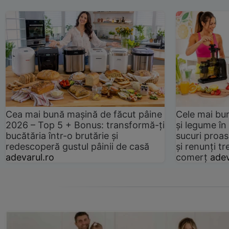
Cea mai bună mașină de făcut pâine
Cele mai bu
2026 – Top 5 + Bonus: transformă-ți
și legume în
bucătăria într-o brutărie și
sucuri proas
redescoperă gustul pâinii de casă
și renunți tr
adevarul.ro
comerț
adev