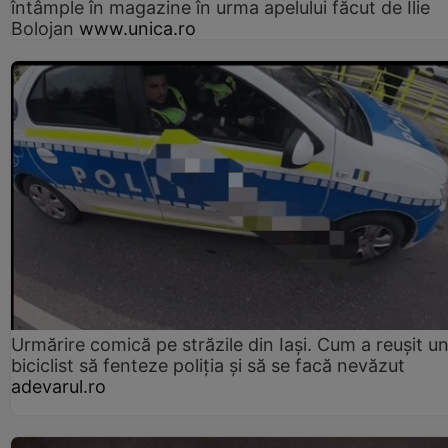
întâmple în magazine în urma apelului făcut de Ilie
Bolojan
www.unica.ro
Urmărire comică pe străzile din Iași. Cum a reușit u
biciclist să fenteze poliția și să se facă nevăzut
adevarul.ro