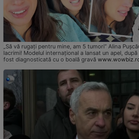
„Să vă rugați pentru mine, am 5 tumori” Alina Pușcău
lacrimi! Modelul internațional a lansat un apel, după
fost diagnosticată cu o boală gravă
www.wowbiz.r