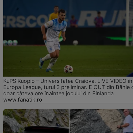
KuPS Kuopio – Universitatea Craiova, LIVE VIDEO în
Europa League, turul 3 preliminar. E OUT din Bănie 
doar câteva ore înaintea jocului din Finlanda
www.fanatik.ro