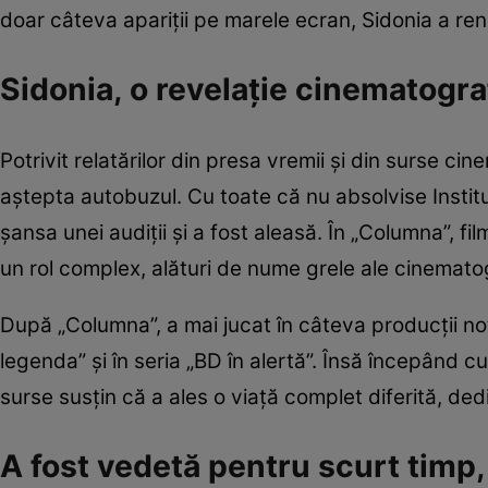
doar câteva apariții pe marele ecran, Sidonia a renu
Sidonia, o revelație cinematogr
Potrivit relatărilor din presa vremii și din surse ci
aștepta autobuzul. Cu toate că nu absolvise Institut
șansa unei audiții și a fost aleasă. În „Columna”, fil
un rol complex, alături de nume grele ale cinemato
După „Columna”, a mai jucat în câteva producții not
legenda” și în seria „BD în alertă”. Însă începând c
surse susțin că a ales o viață complet diferită, de
A fost vedetă pentru scurt timp,