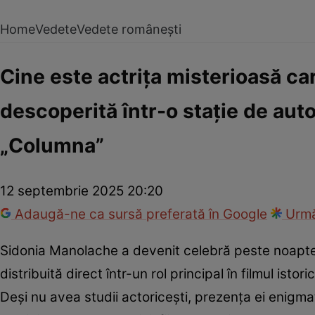
Home
Vedete
Vedete românești
Cine este actrița misterioasă ca
descoperită într-o stație de autob
„Columna”
12 septembrie 2025 20:20
Adaugă-ne ca sursă preferată în Google
Urmă
Sidonia Manolache a devenit celebră peste noapte,
distribuită direct într-un rol principal în filmul ist
Deși nu avea studii actoricești, prezența ei enigmat