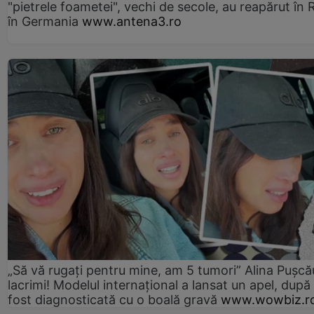
"pietrele foametei", vechi de secole, au reapărut în R
în Germania
www.antena3.ro
„Să vă rugați pentru mine, am 5 tumori” Alina Pușcău
lacrimi! Modelul internațional a lansat un apel, după
fost diagnosticată cu o boală gravă
www.wowbiz.r