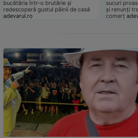
bucătăria într-o brutărie și
sucuri proas
redescoperă gustul pâinii de casă
și renunți tr
adevarul.ro
comerț
adev