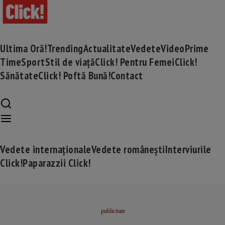
Ultima Oră!
Trending
Actualitate
Vedete
Video
Prime
Time
Sport
Stil de viață
Click! Pentru Femei
Click!
Sănătate
Click! Poftă Bună!
Contact
Vedete internaționale
Vedete românești
Interviurile
Click!
Paparazzii Click!