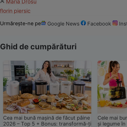
Maria Drosu
florin piersic
Urmărește-ne pe
Google News
Facebook
In
Ghid de cumpărături
Cea mai bună mașină de făcut pâine
Cele mai bu
2026 – Top 5 + Bonus: transformă-ți
și legume în