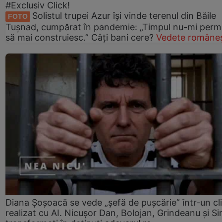
#Exclusiv Click!
Solistul trupei Azur își vinde terenul din Băile
FOTO
Tușnad, cumpărat în pandemie: „Timpul nu-mi perm
să mai construiesc.” Câți bani cere?
Vedete româneș
Diana Șoșoacă se vede „șefă de pușcărie” într-un cl
realizat cu AI. Nicușor Dan, Bolojan, Grindeanu și Si