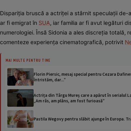
Dispariția bruscă a actriței a stârnit speculații de-a
ar fi emigrat în
SUA
, iar familia ar fi avut legături 
numerologiei. Însă Sidonia a ales discreția totală, r
comenteze experiența cinematografică, potrivit
N
MAI MULTE PENTRU TINE
Florin Piersic, mesaj special pentru Cezara Dafines
întristăm, dar...”
Actrița din Târgu Mureș care a apărut în serialul L
„Am râs, am plâns, am fost furioasă”
Pastila Wegovy pentru slăbit ajunge în Europa. Tr