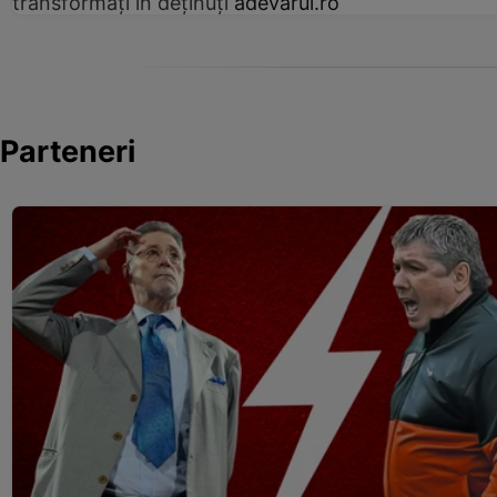
transformați în deținuți
adevarul.ro
Parteneri