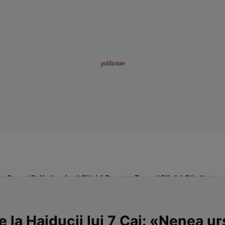
me
Sport
Stil de viață
Click! Pentru Femei
Click! Sănătate
 la Haiducii lui 7 Cai: «Nenea ur