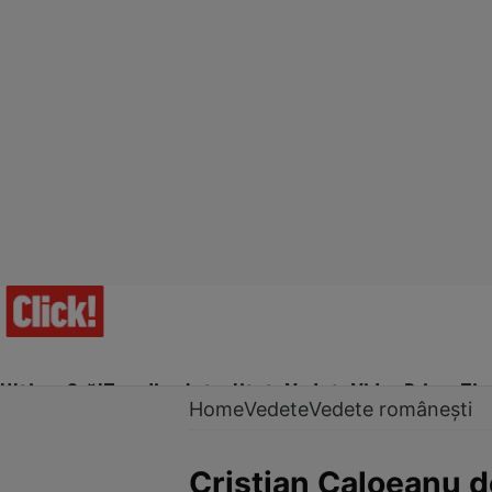
Ultima Oră!
Trending
Actualitate
Vedete
Video
Prime Ti
Home
Vedete
Vedete românești
Cristian Caloeanu de