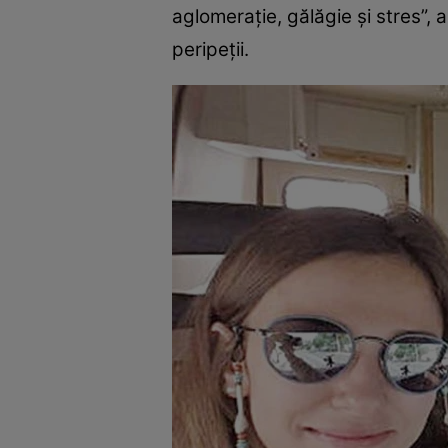
aglomeraţie, gălăgie şi stres”, a
peripeţii.