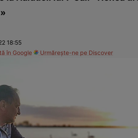
ă»
ck!
Paparazzii Click!
22 18:55
ă în Google
Urmărește-ne pe Discover