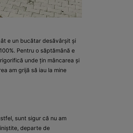
ât e un bucătar desăvârşit şi
ă 100%. Pentru o săptămână e
rigorifică unde ţin mâncarea şi
ea am grijă să iau la mine
stfel, sunt sigur că nu am
iniştite, departe de