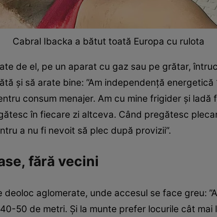
Cabral Ibacka a bătut toată Europa cu rulota
e de el, pe un aparat cu gaz sau pe grătar, întruc
pătă şi să arate bine: ”Am independenţă energetic
entru consum menajer. Am cu mine frigider şi ladă f
 gătesc în fiecare zi altceva. Când pregătesc plecar
tru a nu fi nevoit să plec după provizii”.
ase, fără vecini
ile deoloc aglomerate, unde accesul se face greu: ”A
0-50 de metri. Şi la munte prefer locurile cât mai l