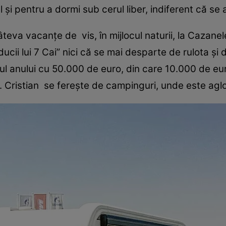
 şi pentru a dormi sub cerul liber, indiferent că se a
eva vacanţe de vis, în mijlocul naturii, la Cazanele
ducii lui 7 Cai” nici că se mai desparte de rulota şi
ul anului cu 50.000 de euro, din care 10.000 de eur
 Cristian se fereşte de campinguri, unde este agl