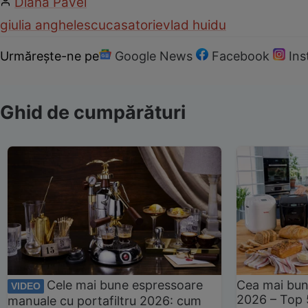
Diana Pavel
giulia anghelescu
casatorie
vlad huidu
Urmărește-ne pe
Google News
Facebook
In
Ghid de cumpărături
Cele mai bune espressoare
Cea mai bun
VIDEO
2026 – Top 
manuale cu portafiltru 2026: cum