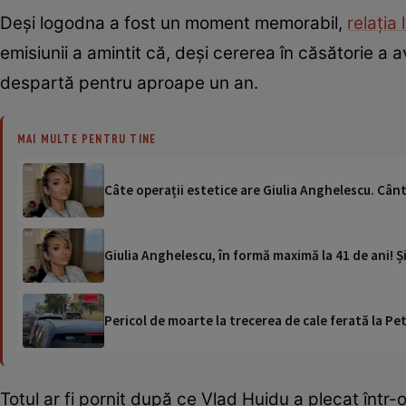
Deși logodna a fost un moment memorabil,
relația 
emisiunii a amintit că, deși cererea în căsătorie a a
despartă pentru aproape un an.
MAI MULTE PENTRU TINE
Câte operații estetice are Giulia Anghelescu. Cân
Giulia Anghelescu, în formă maximă la 41 de ani! Ș
Pericol de moarte la trecerea de cale ferată la Pet
Totul ar fi pornit după ce Vlad Huidu a plecat într-o