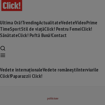
Ultima Oră!
Trending
Actualitate
Vedete
Video
Prime
Time
Sport
Stil de viață
Click! Pentru Femei
Click!
Sănătate
Click! Poftă Bună!
Contact
Vedete internaționale
Vedete românești
Interviurile
Click!
Paparazzii Click!