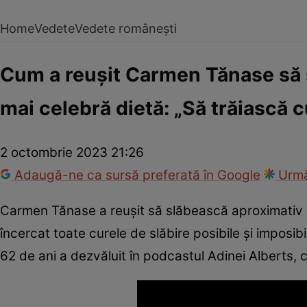
Home
Vedete
Vedete românești
Cum a reușit Carmen Tănase să s
mai celebră dietă: „Să trăiască c
2 octombrie 2023 21:26
Adaugă-ne ca sursă preferată în Google
Urmă
Carmen Tănase a reuşit să slăbească aproximativ z
încercat toate curele de slăbire posibile şi imposibi
62 de ani a dezvăluit în podcastul Adinei Alberts,