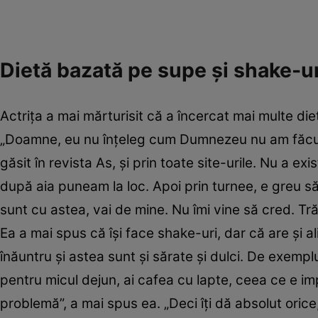
Dietă bazată pe supe şi shake-ur
Actriţa a mai mărturisit că a încercat mai multe di
„Doamne, eu nu înţeleg cum Dumnezeu nu am făcut-
găsit în revista As, şi prin toate site-urile. Nu a e
după aia puneam la loc. Apoi prin turnee, e greu s
sunt cu astea, vai de mine. Nu îmi vine să cred. Tră
Ea a mai spus că îşi face shake-uri, dar că are şi a
înăuntru şi astea sunt şi sărate şi dulci. De exemplu
pentru micul dejun, ai cafea cu lapte, ceea ce e im
problemă”, a mai spus ea. „Deci îţi dă absolut orice