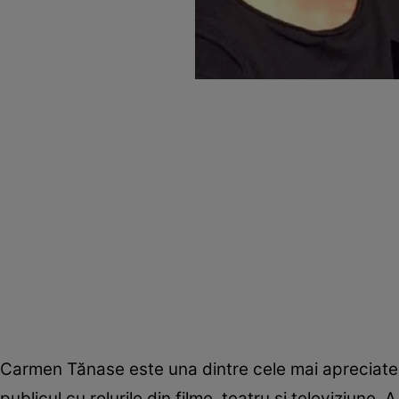
Carmen Tănase este una dintre cele mai apreciate a
publicul cu rolurile din filme, teatru şi televiziune. A