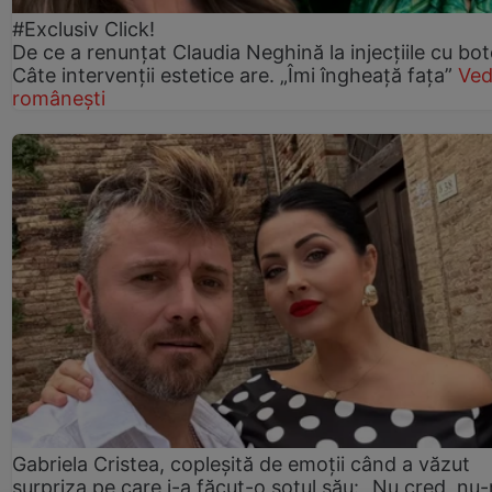
#Exclusiv Click!
De ce a renunțat Claudia Neghină la injecțiile cu bot
Câte intervenții estetice are. „Îmi îngheață fața”
Ved
românești
Gabriela Cristea, copleșită de emoții când a văzut
surpriza pe care i-a făcut-o soțul său: „Nu cred, nu