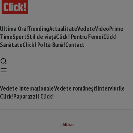
Ultima Oră!
Trending
Actualitate
Vedete
Video
Prime
Time
Sport
Stil de viață
Click! Pentru Femei
Click!
Sănătate
Click! Poftă Bună!
Contact
Vedete internaționale
Vedete românești
Interviurile
Click!
Paparazzii Click!