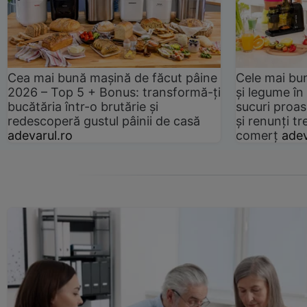
Cea mai bună mașină de făcut pâine
Cele mai bu
2026 – Top 5 + Bonus: transformă-ți
și legume în
bucătăria într-o brutărie și
sucuri proas
redescoperă gustul pâinii de casă
și renunți tr
adevarul.ro
comerț
adev