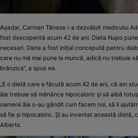
Aşadar, Carmen Tănase i-a dezvăluit medicului Adi
fost descoperită acum 42 de ani. Dieta Nupo pune ac
necesari. Dieta a fost iniţial concepută pentru diab
care nu mă mai pune la muncă, adică nu trebuie să 
brânzica”, a spus ea.
„E o dietă care e făcută acum 42 de ani, că am studi
ăia trebuie să mănânce hipocaloric şi să aibă totuşi
oamenii ăia s-au gândit cum facem noi, să îi ajutăm 
să fie şi hipocaloric. Şi au inventat această dietă
Alberts.