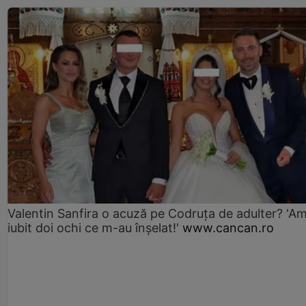
Valentin Sanfira o acuză pe Codruța de adulter? 'A
iubit doi ochi ce m-au înșelat!'
www.cancan.ro