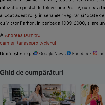
difuzat de postul de televiziune Pro TV, care s-a
a jucat acest rol şi în serialele ”Regina” şi ”State
cu Victor Parhon, în perioada 1989-2000, şi are un 
Andreea Dumitru
carmen tanase
pro tv
clanul
Urmărește-ne pe
Google News
Facebook
In
Ghid de cumpărături