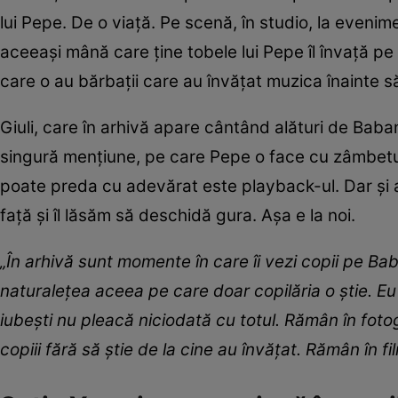
lui Pepe. De o viață. Pe scenă, în studio, la evenimen
aceeași mână care ține tobele lui Pepe îl învață pe A
care o au bărbații care au învățat muzica înainte să
Giuli, care în arhivă apare cântând alături de Babani
singură mențiune, pe care Pepe o face cu zâmbetul pe
poate preda cu adevărat este playback-ul. Dar și as
față și îl lăsăm să deschidă gura. Așa e la noi.
„În arhivă sunt momente în care îi vezi copii pe Ba
naturalețea aceea pe care doar copilăria o știe. Eu
iubești nu pleacă niciodată cu totul. Rămân în fotog
copiii fără să știe de la cine au învățat. Rămân în 