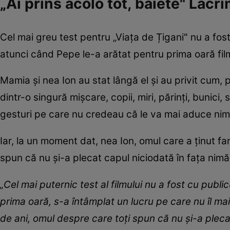
„Ai prins acolo tot, băiete" Lacri
Cel mai greu test pentru „Viața de Țigani" nu a fos
atunci când Pepe le-a arătat pentru prima oară fil
Mamia și nea Ion au stat lângă el și au privit cum, 
dintr-o singură mișcare, copii, miri, părinți, bunici
gesturi pe care nu credeau că le va mai aduce nime
Iar, la un moment dat, nea Ion, omul care a ținut fa
spun că nu și-a plecat capul niciodată în fața nimă
„Cel mai puternic test al filmului nu a fost cu publi
prima oară, s-a întâmplat un lucru pe care nu îl mai 
de ani, omul despre care toți spun că nu și-a pleca