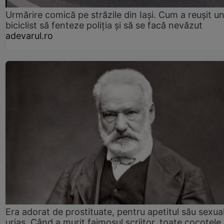
Urmărire comică pe străzile din Iași. Cum a reușit u
biciclist să fenteze poliția și să se facă nevăzut
adevarul.ro
Era adorat de prostituate, pentru apetitul său sexua
uriaș. Când a murit faimosul scriitor, toate cocotele