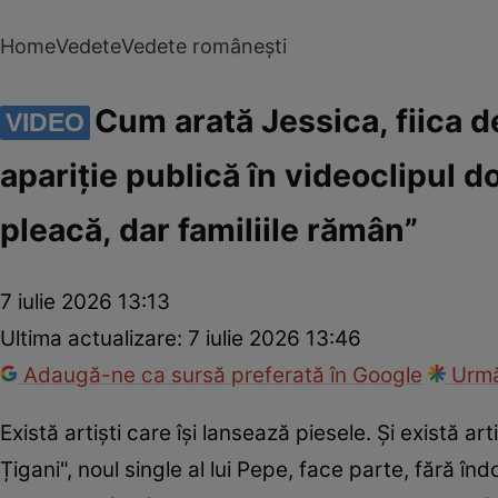
Home
Vedete
Vedete românești
Cum arată Jessica, fiica d
VIDEO
apariție publică în videoclipul 
pleacă, dar familiile rămân”
7 iulie 2026 13:13
Ultima actualizare:
7 iulie 2026 13:46
Adaugă-ne ca sursă preferată în Google
Urmă
Există artiști care își lansează piesele. Și există art
Țigani", noul single al lui Pepe, face parte, fără în