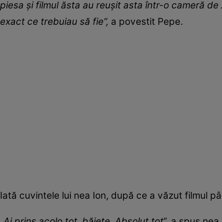
piesa și filmul ăsta au reușit asta într-o cameră de z
exact ce trebuiau să fie”,
a povestit Pepe.
Iată cuvintele lui nea Ion, după ce a văzut filmul p
„Ai prins acolo tot, băiete. Absolut tot
”, a spus nea 