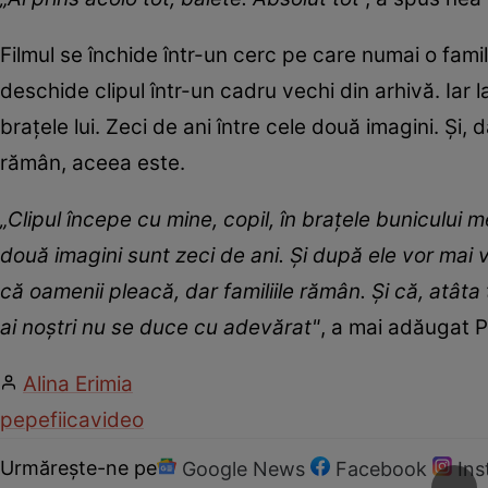
Filmul se închide într-un cerc pe care numai o famil
deschide clipul într-un cadru vechi din arhivă. Iar l
brațele lui. Zeci de ani între cele două imagini. Și
rămân, aceea este.
„Clipul începe cu mine, copil, în brațele bunicului 
două imagini sunt zeci de ani. Și după ele vor mai 
că oamenii pleacă, dar familiile rămân. Și că, atâta
ai noștri nu se duce cu adevărat"
, a mai adăugat 
Alina Erimia
pepe
fiica
video
Urmărește-ne pe
Google News
Facebook
In