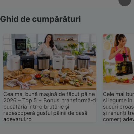
Ghid de cumpărături
Cea mai bună mașină de făcut pâine
Cele mai bu
2026 – Top 5 + Bonus: transformă-ți
și legume în
bucătăria într-o brutărie și
sucuri proas
redescoperă gustul pâinii de casă
și renunți tr
adevarul.ro
comerț
adev