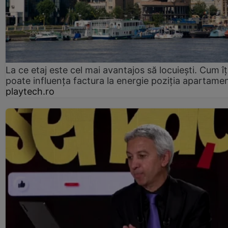
La ce etaj este cel mai avantajos să locuiești. Cum îț
poate influența factura la energie poziția apartamen
playtech.ro