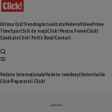
Ultima Oră!
Trending
Actualitate
Vedete
Video
Prime
Time
Sport
Stil de viață
Click! Pentru Femei
Click!
Sănătate
Click! Poftă Bună!
Contact
Vedete internaționale
Vedete românești
Interviurile
Click!
Paparazzii Click!