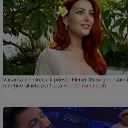
Vacanța din Grecia îi priește Elenei Gheorghe. Cum î
menține silueta perfectă
Vedete românești