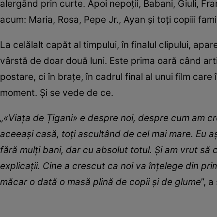
alergând prin curte. Apoi nepoții, Babani, Giuli, Fran
acum: Maria, Rosa, Pepe Jr., Ayan și toți copiii famil
La celălalt capăt al timpului, în finalul clipului, apa
vârstă de doar două luni. Este prima oară când artis
postare, ci în brațe, în cadrul final al unui film ca
moment. Și se vede de ce.
„«Viața de Țigani» e despre noi, despre cum am crescu
aceeași casă, toți ascultând de cel mai mare. Eu așa
fără mulți bani, dar cu absolut totul. Și am vrut să
explicații. Cine a crescut ca noi va înțelege din p
măcar o dată o masă plină de copii și de glume
”, 