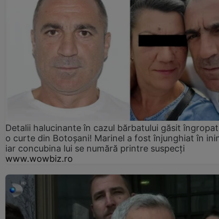
Detalii halucinante în cazul bărbatului găsit îngropat
o curte din Botoșani! Marinel a fost înjunghiat în ini
iar concubina lui se numără printre suspecți
www.wowbiz.ro