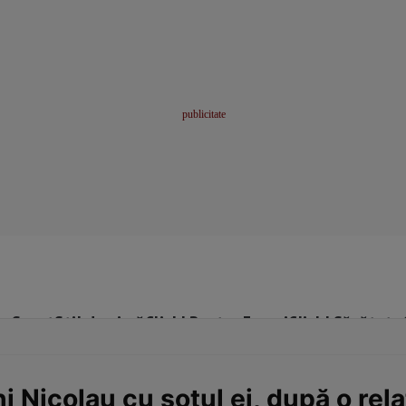
me
Sport
Stil de viață
Click! Pentru Femei
Click! Sănătate
 Nicolau cu soțul ei, după o relaț