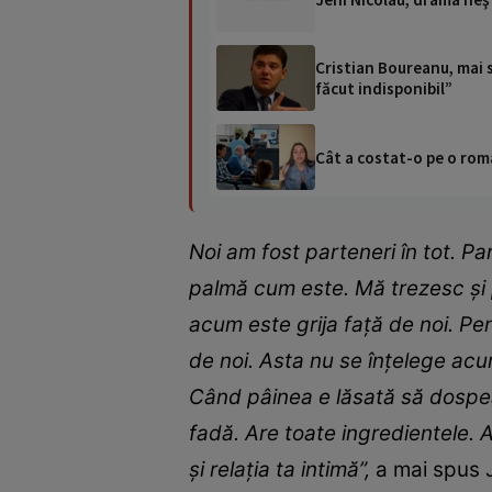
Cristian Boureanu, mai s
făcut indisponibil”
Cât a costat-o pe o româ
Noi am fost parteneri în tot. Pa
palmă cum este. Mă trezesc și 
acum este grija față de noi. Pe
de noi. Asta nu se înțelege ac
Când pâinea e lăsată să dospeasc
fadă. Are toate ingredientele. Aș
și relația ta intimă”,
a mai spus J