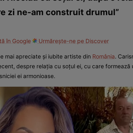
are zi ne-am construit drumul”
ck!
Paparazzii Click!
ă în Google
Urmărește-ne pe Discover
e mai apreciate și iubite artiste din
România
. Cari
cent, despre relația cu soțul ei, cu care formează u
sniciei ei armonioase.