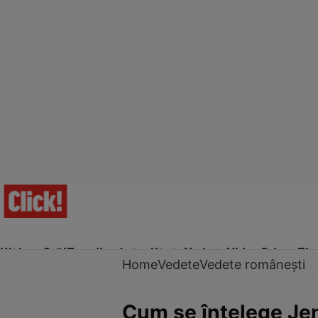
Ultima Oră!
Trending
Actualitate
Vedete
Video
Prime Ti
Home
Vedete
Vedete românești
Cum se înțelege Jeni