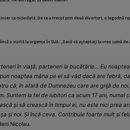
incer ca niciodată. De ce a trecut prin două divorțuri, o logodnă rup
ncă o vizită la urgențe în SUA: „Dacă vă așteptați la vreo sumă de a
rteneri în viață, parteneri la bucătărie… Eu noaptea
pun noaptea mâna pe el să văd dacă are febră, dacă 
ntru că, în afară de Dumnezeu care are grijă de noi,
um. Suntem la fel de iubitori ca acum 17 ani, numa
ă și să crească în timpul ei, nu este nici prea ars
a și noi. Și încă ceva. Contribuie foarte mult și felul
eni Nicolau.