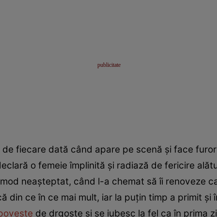
l de fiecare dată când apare pe scenă și face furor
clară o femeie împlinită și radiază de fericire alătu
 mod neașteptat, când l-a chemat să îi renoveze cas
 din ce în ce mai mult, iar la puțin timp a primit ș
poveste
de drgoste și se iubesc la fel ca în prima zi