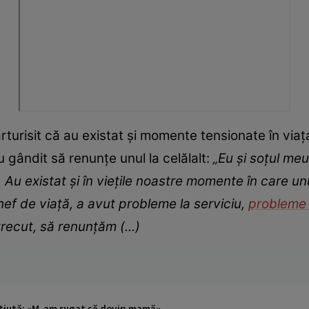
risit că au existat și momente tensionate în viața 
u gândit să renunțe unul la celălalt:
„Eu și soțul meu
Au existat și în viețile noastre momente în care unu
ef de viață, a avut probleme la serviciu,
problem
recut, să renunțăm (...)
ştiută: «M-am rugat să devin mamă»