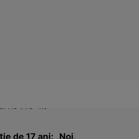
Click! Poftă Bună!
Contact
ie de 17 ani: „Noi,