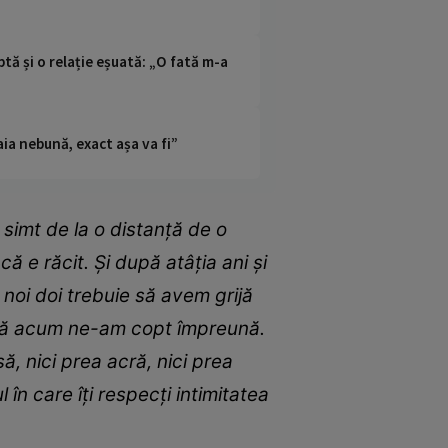
tă și o relație eșuată: „O fată m-a
ia nebună, exact așa va fi”
 simt de la o distanță de o
e răcit. Și după atâția ani și
 noi doi trebuie să avem grijă
i că acum ne-am copt împreună.
ă, nici prea acră, nici prea
 în care îți respecți intimitatea