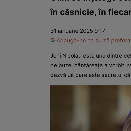
în căsnicie, în fiec
Vedete internaționale
Vedete românești
Interviurile Cli
31 ianuarie 2025 9:17
Adaugă-ne ca sursă preferat
Jeni Nicolau este una dintre cel
pe buze, cântăreața a vorbit, re
dezvăluit care este secretul că