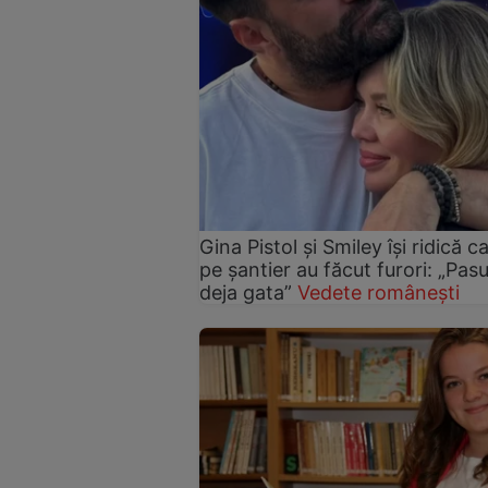
Gina Pistol și Smiley își ridică c
pe șantier au făcut furori: „Pas
deja gata”
Vedete românești