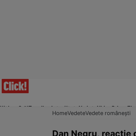
Ultima Oră!
Trending
Actualitate
Vedete
Video
Prime Ti
Home
Vedete
Vedete românești
Dan Negru, reacție d