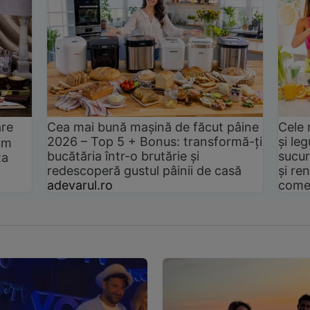
are
Cea mai bună mașină de făcut pâine
Cele 
2026 – Top 5 + Bonus: transformă-ți
și le
um
bucătăria într-o brutărie și
sucur
ta
redescoperă gustul pâinii de casă
și ren
adevarul.ro
come