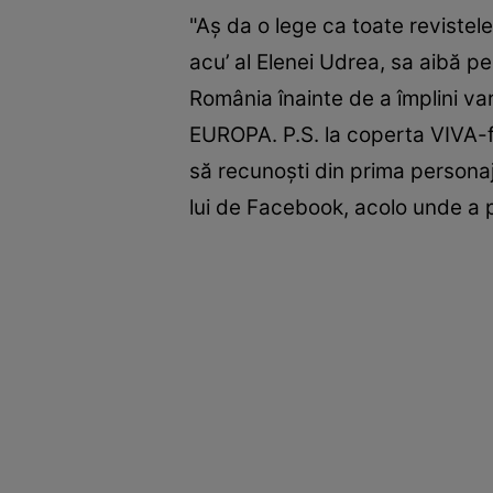
"Aș da o lege ca toate revistel
acu’ al Elenei Udrea, sa aibă p
România înainte de a împlini
EUROPA. P.S. la coperta VIVA-f
să recunoști din prima personajul
lui de Facebook, acolo unde a p