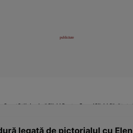
me
Sport
Stil de viață
Click! Pentru Femei
Click! Sănătate
ură legată de pictorialul cu Ele