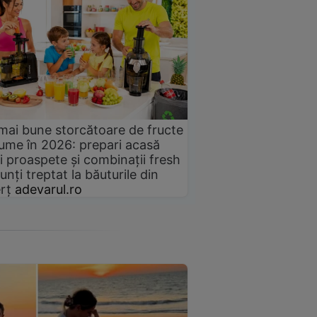
mai bune storcătoare de fructe
gume în 2026: prepari acasă
i proaspete și combinații fresh
unți treptat la băuturile din
rț
adevarul.ro