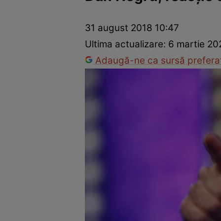
Vedete internaționale
Vedete românești
Interviurile Cli
31 august 2018 10:47
Ultima actualizare:
6 martie 20
Adaugă-ne ca sursă preferat