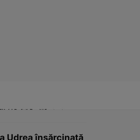
Click! Poftă Bună!
Contact
na Udrea însărcinată