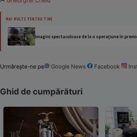
Gheorghe Chelu
MAI MULTE PENTRU TINE
Imagini spectaculoase de la o operațiune în premie
Urmărește-ne pe
Google News
Facebook
In
Ghid de cumpărături