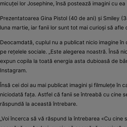
micuței lor Josephine, însă postează imagini cu ea d
Prezentatoarea Gina Pistol (40 de ani) și Smiley (
luna martie, iar fanii lor sunt tot mai curioși să af
Deocamdată, cuplul nu a publicat nicio imagine în ca
pe rețelele sociale. „Este alegerea noastră. Însă ni
expun copila la toată energia asta dubioasă de bânt
Instagram.
Însă cei doi au mai publicat imagini și filmulețe în
niciodată fața. Astfel că fanii se întreabă cu cine 
răspundă la această întrebare.
„Voi încerca să vă răspund la întrebarea «Cu cine