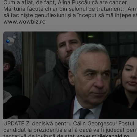
Cum a aflat, de fapt, Alina Pușcău că are cancer.
Mărturia făcută chiar din salonul de tratament: „Am
să fac niște genuflexiuni și a început să mă înțepe s
www.wowbiz.ro
UPDATE Zi decisivă pentru Călin Georgescu! Fostul
candidat la prezidențiale află dacă va fi judecat pen
tentativă de lovitură de stat
www.stirilekanald.ro