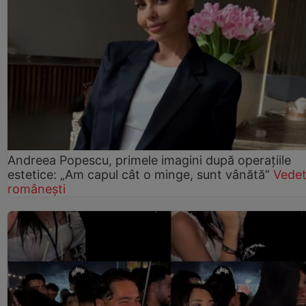
Andreea Popescu, primele imagini după operațiile
estetice: „Am capul cât o minge, sunt vânătă”
Vede
românești