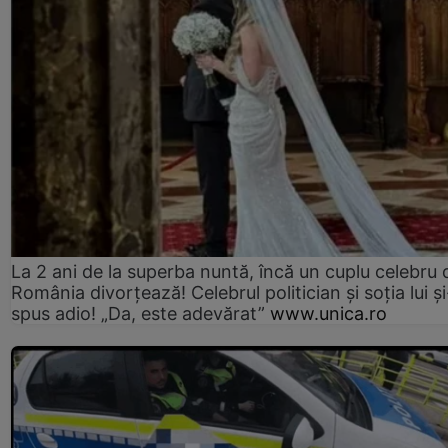
La 2 ani de la superba nuntă, încă un cuplu celebru 
România divorțează! Celebrul politician și soția lui ș
spus adio! „Da, este adevărat”
www.unica.ro