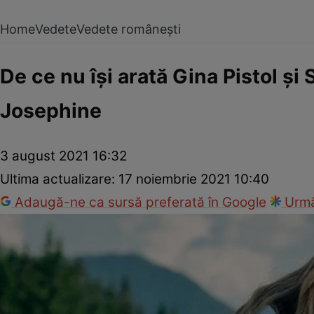
Home
Vedete
Vedete românești
De ce nu își arată Gina Pistol ș
Josephine
3 august 2021 16:32
Ultima actualizare:
17 noiembrie 2021 10:40
Adaugă-ne ca sursă preferată în Google
Urmă