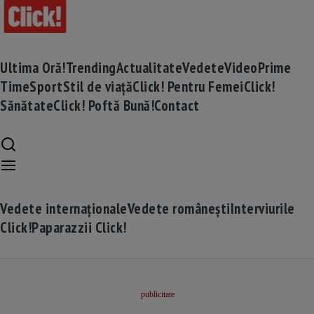
Ultima Oră!
Trending
Actualitate
Vedete
Video
Prime
Time
Sport
Stil de viață
Click! Pentru Femei
Click!
Sănătate
Click! Poftă Bună!
Contact
Vedete internaționale
Vedete românești
Interviurile
Click!
Paparazzii Click!