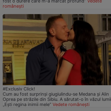
fost o durere care m-a marcat profund”
Vedete
românești
#Exclusiv Click!
Cum au fost surprinși giugiulindu-se Medana și Alin
Oprea pe străzile din Sibiu. A sărutat-o în văzul lumii
„Ești regina inimii mele”
Vedete românești