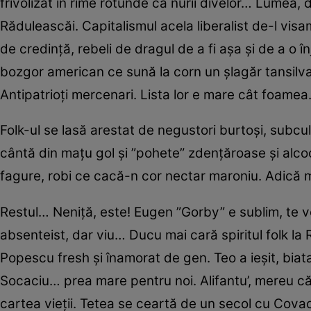
frivolizat în rime rotunde ca nurii divelor… Lumea, 
Răduleascăi. Capitalismul acela liberalist de-l visa
de credință, rebeli de dragul de a fi așa și de a o în
bozgor american ce sună la corn un șlagăr tansilvan
Antipatrioți mercenari. Lista lor e mare cât foamea
Folk-ul se lasă arestat de negustori burtoși, subcul
cântă din mațu gol și ”pohete” zdențăroase și alcool
fagure, robi ce cacă-n cor nectar maroniu. Adică m
Restul… Neniță, este! Eugen ”Gorby” e sublim, te 
absenteist, dar viu… Ducu mai cară spiritul folk la R
Popescu fresh și înamorat de gen. Teo a ieșit, biata,
Socaciu… prea mare pentru noi. Alifantu’, mereu căută
cartea vieții. Tetea se ceartă de un secol cu Covaci