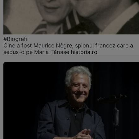
#Biografii
Cine a fost Maurice Nègre, spionul francez care a
sedus-o pe Maria Tănase
historia.ro