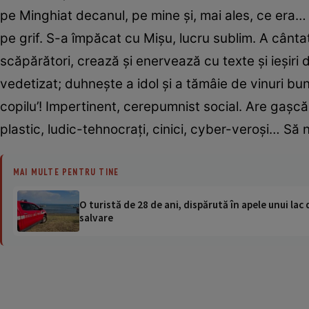
pe Minghiat decanul, pe mine și, mai ales, ce era… 
pe grif. S-a împăcat cu Mișu, lucru sublim. A cânta
scăpărători, crează și enervează cu texte și ieșiri du
vedetizat; duhnește a idol și a tămâie de vinuri bun
copilu’! Impertinent, cerepumnist social. Are gașcă
plastic, ludic-tehnocrați, cinici, cyber-veroși… Să
MAI MULTE PENTRU TINE
O turistă de 28 de ani, dispărută în apele unui lac 
salvare