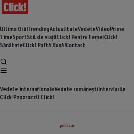
Ultima Oră!
Trending
Actualitate
Vedete
Video
Prime
Time
Sport
Stil de viață
Click! Pentru Femei
Click!
Sănătate
Click! Poftă Bună!
Contact
Vedete internaționale
Vedete românești
Interviurile
Click!
Paparazzii Click!