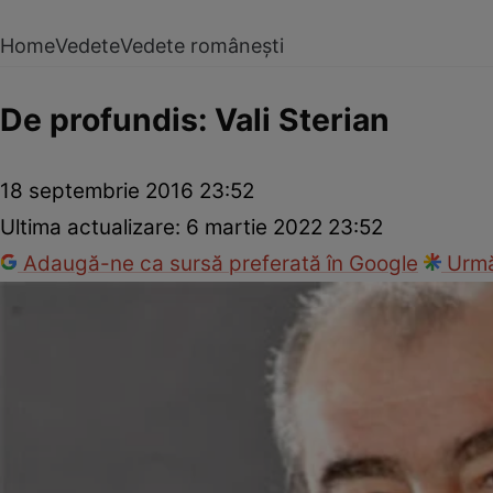
Home
Vedete
Vedete românești
De profundis: Vali Sterian
18 septembrie 2016 23:52
Ultima actualizare:
6 martie 2022 23:52
Adaugă-ne ca sursă preferată în Google
Urmă