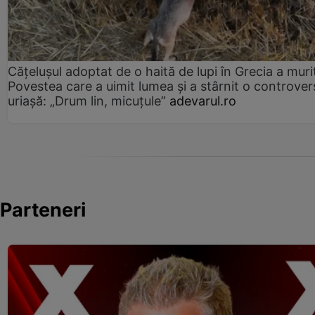
Cățelușul adoptat de o haită de lupi în Grecia a muri
Povestea care a uimit lumea și a stârnit o controver
uriașă: „Drum lin, micuțule”
adevarul.ro
Parteneri