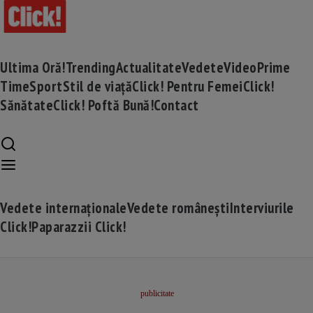
Ultima Oră!
Trending
Actualitate
Vedete
Video
Prime
Time
Sport
Stil de viață
Click! Pentru Femei
Click!
Sănătate
Click! Poftă Bună!
Contact
Vedete internaționale
Vedete românești
Interviurile
Click!
Paparazzii Click!