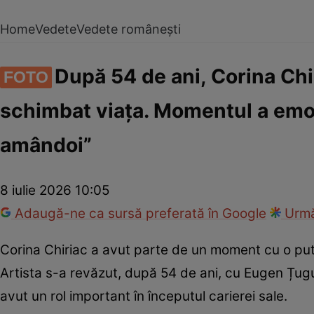
Home
Vedete
Vedete românești
După 54 de ani, Corina Chi
FOTO
schimbat viața. Momentul a emo
amândoi”
8 iulie 2026 10:05
Adaugă-ne ca sursă preferată în Google
Urmă
Corina Chiriac a avut parte de un moment cu o pute
Artista s-a revăzut, după 54 de ani, cu Eugen Țug
avut un rol important în începutul carierei sale.