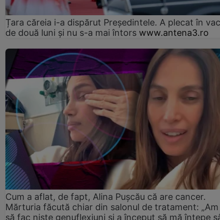
Țara căreia i-a dispărut Președintele. A plecat în va
de două luni și nu s-a mai întors
www.antena3.ro
Cum a aflat, de fapt, Alina Pușcău că are cancer.
Mărturia făcută chiar din salonul de tratament: „Am
să fac niște genuflexiuni și a început să mă înțepe s