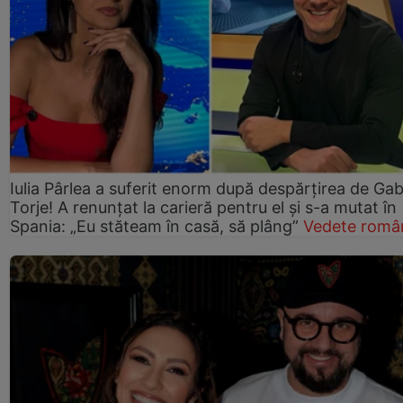
Iulia Pârlea a suferit enorm după despărțirea de Gab
Torje! A renunțat la carieră pentru el și s-a mutat în
Spania: „Eu stăteam în casă, să plâng”
Vedete româ