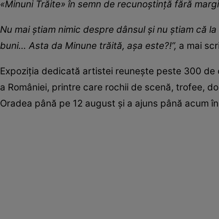
«Minuni Trăite» în semn de recunoştință fără marg
Nu mai ştiam nimic despre dânsul şi nu ştiam că la
buni… Asta da Minune trăită, așa este?!”,
a mai scr
Expoziția dedicată artistei reunește peste 300 de 
a României, printre care rochii de scenă, trofee, d
Oradea până pe 12 august și a ajuns până acum în 