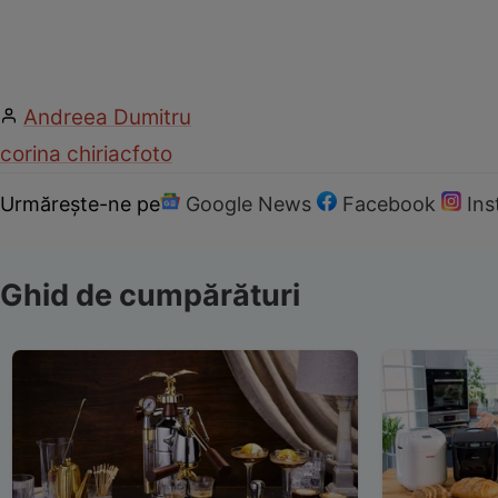
Andreea Dumitru
corina chiriac
foto
Urmărește-ne pe
Google News
Facebook
In
Ghid de cumpărături