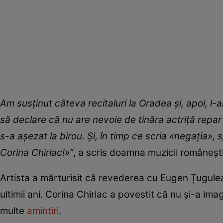
Am susținut câteva recitaluri la Oradea şi, apoi, l-
să declare că nu are nevoie de tinăra actriță repa
s-a aşezat la birou. Și, în timp ce scria
«negația
», 
Corina Chiriac!
»”
, a scris doamna muzicii româneș
Artista a mărturisit că revederea cu Eugen Țugulea
ultimii ani. Corina Chiriac a povestit că nu și-a imag
multe
amintiri
.