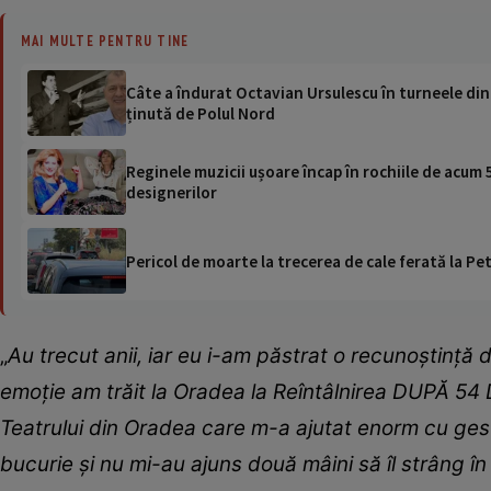
MAI MULTE PENTRU TINE
Câte a îndurat Octavian Ursulescu în turneele din 
ținută de Polul Nord
Reginele muzicii ușoare încap în rochiile de acum 5
designerilor
Pericol de moarte la trecerea de cale ferată la Pet
„
Au trecut anii, iar eu i-am păstrat o recunoştinț
emoție am trăit la Oradea la Reîntâlnirea DUPĂ 54 
Teatrului din Oradea care m-a ajutat enorm cu ges
bucurie şi nu mi-au ajuns două mâini să îl strâng în