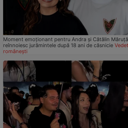
Moment emoționant pentru Andra și Cătălin Măruță!
reînnoiesc jurămintele după 18 ani de căsnicie
Vede
românești