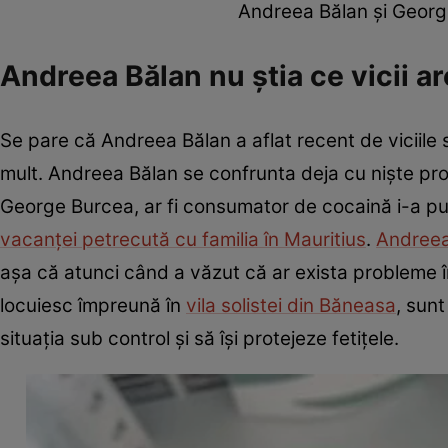
Andreea Bălan și Georg
Andreea Bălan nu știa ce vicii a
Se pare că Andreea Bălan a aflat recent de viciile 
mult. Andreea Bălan se confrunta deja cu niște probl
George Burcea, ar fi consumator de cocaină i-a pus 
vacanței petrecută cu familia în Mauritius
.
Andreea 
așa că atunci când a văzut că ar exista probleme în c
locuiesc împreună în
vila solistei din Băneasa
, sunt
situația sub control și să își protejeze fetițele.