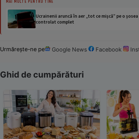
MAI MULTE PENTRU TINE
Ucrainenii aruncă în aer „tot ce mișcă” pe o șose
controlat complet
Urmărește-ne pe
Google News
Facebook
In
Ghid de cumpărături