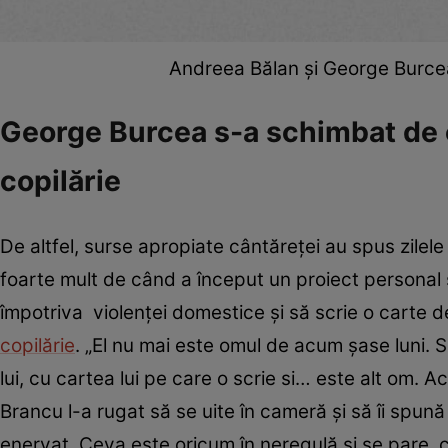
Andreea Bălan și George Burcea
George Burcea s-a schimbat de 
copilărie
De altfel, surse apropiate cântăreței au spus zilele
foarte mult de când a început un proiect personal 
împotriva violenței domestice și să scrie o carte 
copilărie
. „El nu mai este omul de acum șase luni. S
lui, cu cartea lui pe care o scrie si… este alt om. A
Brancu l-a rugat să se uite în cameră și să îi spun
enervat. Ceva este oricum în neregulă și se pare c