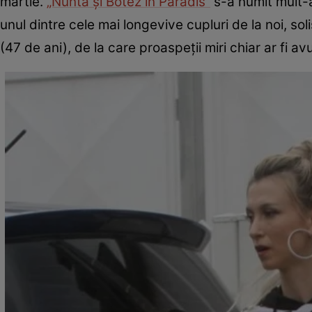
martie.
„Nuntă și Botez în Paradis”
s-a numit mult-a
unul dintre cele mai longevive cupluri de la noi, sol
(47 de ani), de la care proaspeții miri chiar ar fi av