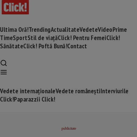
Ultima Oră!
Trending
Actualitate
Vedete
Video
Prime
Time
Sport
Stil de viață
Click! Pentru Femei
Click!
Sănătate
Click! Poftă Bună!
Contact
Vedete internaționale
Vedete românești
Interviurile
Click!
Paparazzii Click!