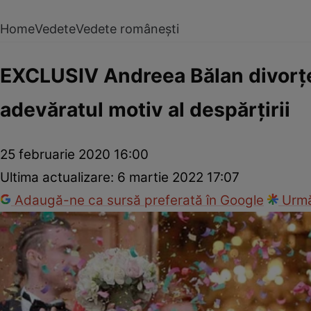
Home
Vedete
Vedete românești
EXCLUSIV Andreea Bălan divorțea
adevăratul motiv al despărțirii
25 februarie 2020 16:00
Ultima actualizare:
6 martie 2022 17:07
Adaugă-ne ca sursă preferată în Google
Urmă