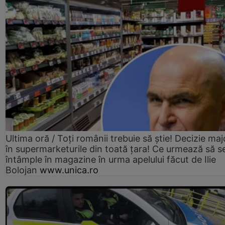
Ultima oră / Toți românii trebuie să știe! Decizie maj
în supermarketurile din toată țara! Ce urmează să s
întâmple în magazine în urma apelului făcut de Ilie
Bolojan
www.unica.ro