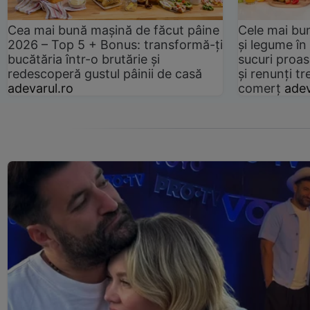
Cea mai bună mașină de făcut pâine
Cele mai bu
2026 – Top 5 + Bonus: transformă-ți
și legume în
bucătăria într-o brutărie și
sucuri proas
redescoperă gustul pâinii de casă
și renunți tr
adevarul.ro
comerț
adev