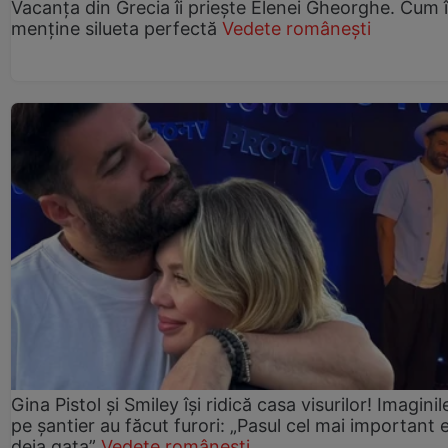
Vacanța din Grecia îi priește Elenei Gheorghe. Cum î
menține silueta perfectă
Vedete românești
Gina Pistol și Smiley își ridică casa visurilor! Imaginil
pe șantier au făcut furori: „Pasul cel mai important 
deja gata”
Vedete românești