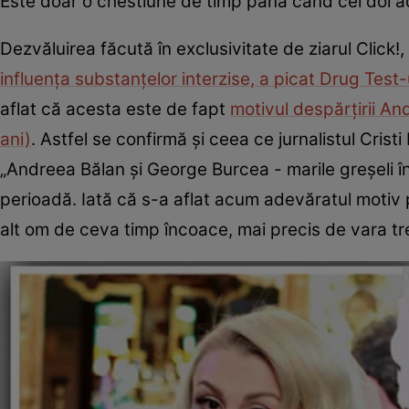
Este doar o chestiune de timp până când cei doi act
Dezvăluirea făcută în exclusivitate de ziarul Click!
influența substanțelor interzise, a picat Drug Test-
aflat că acesta este de fapt
motivul despărțirii A
ani)
. Astfel se confirmă și ceea ce jurnalistul Cristi
„Andreea Bălan și George Burcea - marile greșeli în
perioadă. Iată că s-a aflat acum adevăratul motiv
alt om de ceva timp încoace, mai precis de vara tr