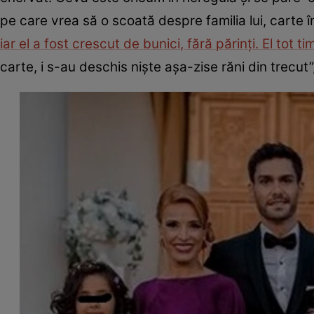
pe care vrea să o scoată despre familia lui, carte în
iar el a fost crescut de bunici, fără părinți. El tot 
carte, i s-au deschis niște așa-zise răni din trecut”