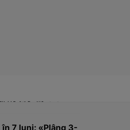
Click! Poftă Bună!
Contact
n 7 luni: «Plâng 3-