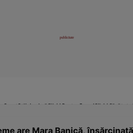
me
Sport
Stil de viață
Click! Pentru Femei
Click! Sănătate
e are Mara Banică, însărcinată î