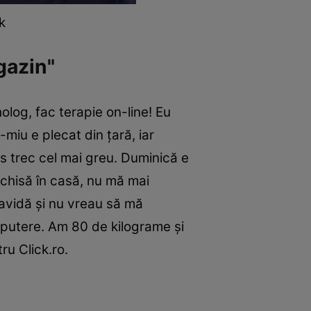
k
gazin"
olog, fac terapie on-line! Eu
iu e plecat din țară, iar
s trec cel mai greu. Duminică e
nchisă în casă, nu mă mai
ravidă și nu vreau să mă
 putere. Am 80 de kilograme și
ru Click.ro.