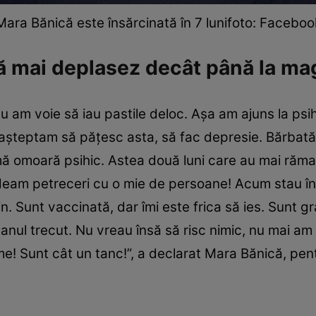
Mara Bănică este însărcinată în 7 lunifoto: Faceboo
ă mai deplasez decât până la ma
nu am voie să iau pastile deloc. Așa am ajuns la psih
așteptam să pățesc asta, să fac depresie. Bărbată-m
mă omoară psihic. Astea două luni care au mai răma
dădeam petreceri cu o mie de persoane! Acum stau î
 Sunt vaccinată, dar îmi este frica să ies. Sunt g
anul trecut. Nu vreau însă să risc nimic, nu mai am
me! Sunt cât un tanc!”, a declarat Mara Bănică, pent