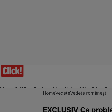
Ultima Oră!
Trending
Actualitate
Vedete
Video
Prime Ti
Home
Vedete
Vedete românești
EXCLUSIV Ce problem