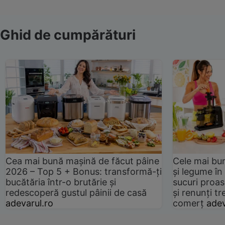
Ghid de cumpărături
Cea mai bună mașină de făcut pâine
Cele mai bu
2026 – Top 5 + Bonus: transformă-ți
și legume în
bucătăria într-o brutărie și
sucuri proas
redescoperă gustul pâinii de casă
și renunți tr
adevarul.ro
comerț
adev