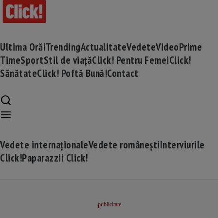
Ultima Oră!
Trending
Actualitate
Vedete
Video
Prime
Time
Sport
Stil de viață
Click! Pentru Femei
Click!
Sănătate
Click! Poftă Bună!
Contact
Vedete internaționale
Vedete românești
Interviurile
Click!
Paparazzii Click!