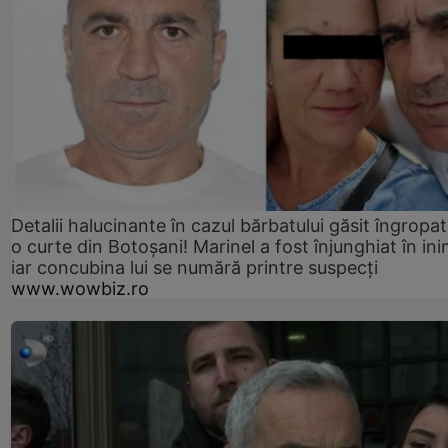
Detalii halucinante în cazul bărbatului găsit îngropat
o curte din Botoșani! Marinel a fost înjunghiat în ini
iar concubina lui se numără printre suspecți
www.wowbiz.ro