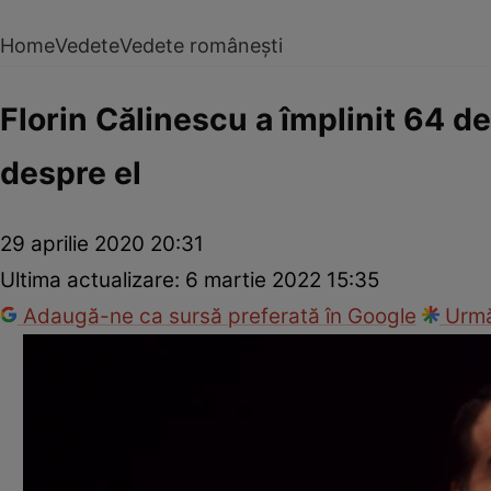
Home
Vedete
Vedete românești
Florin Călinescu a împlinit 64 de 
despre el
29 aprilie 2020 20:31
Ultima actualizare:
6 martie 2022 15:35
Adaugă-ne ca sursă preferată în Google
Urmă