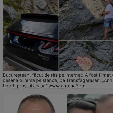
Bucureștean, făcut de râs pe internet: A fost filmat
desena o inimă pe stâncă, pe Transfăgărășan: „Ann
ține-ți prostul acasă”
www.antena3.ro