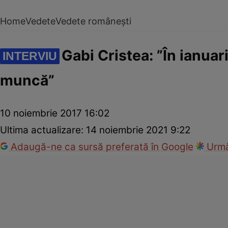
Home
Vedete
Vedete românești
Gabi Cristea: ”În ianuari
INTERVIU
muncă”
10 noiembrie 2017 16:02
Ultima actualizare:
14 noiembrie 2021 9:22
Adaugă-ne ca sursă preferată în Google
Urmă