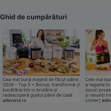
Ghid de cumpărături
Cea mai bună mașină de făcut pâine
Cele mai bu
2026 – Top 5 + Bonus: transformă-ți
și legume în
bucătăria într-o brutărie și
sucuri proas
redescoperă gustul pâinii de casă
și renunți tr
adevarul.ro
comerț
adev