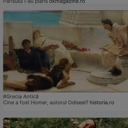
Parisului l-au plâns
okmagazine.ro
#Grecia Antică
Cine a fost Homer, autorul Odiseei?
historia.ro