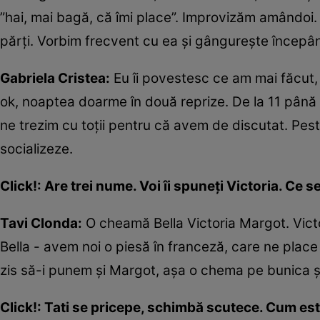
”hai, mai bagă, că îmi place”. Improvizăm amândoi.
părți. Vorbim frecvent cu ea și gângurește începâ
Gabriela Cristea:
Eu îi povestesc ce am mai făcut
ok, noaptea doarme în două reprize. De la 11 până l
ne trezim cu toții pentru că avem de discutat. Pest
socializeze.
Click!: Are trei nume. Voi îi spuneți Victoria. Ce 
Tavi Clonda:
O cheamă Bella Victoria Margot. Victo
Bella - avem noi o piesă în franceză, care ne place
zis să-i punem și Margot, așa o chema pe bunica și
Click!: Tati se pricepe, schimbă scutece. Cum es