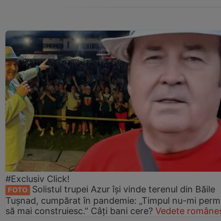
#Exclusiv Click!
Solistul trupei Azur își vinde terenul din Băile
FOTO
Tușnad, cumpărat în pandemie: „Timpul nu-mi perm
să mai construiesc.” Câți bani cere?
Vedete româneș