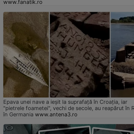
www.fanatik.ro
Epava unei nave a ieșit la suprafață în Croația, iar
"pietrele foametei", vechi de secole, au reapărut în R
în Germania
www.antena3.ro