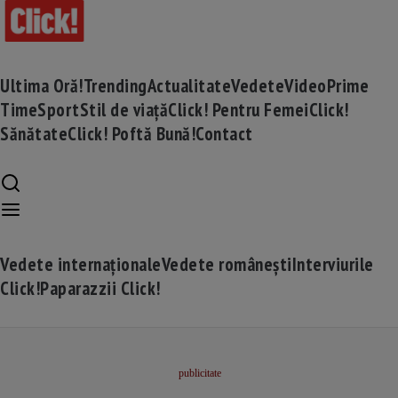
Ultima Oră!
Trending
Actualitate
Vedete
Video
Prime
Time
Sport
Stil de viață
Click! Pentru Femei
Click!
Sănătate
Click! Poftă Bună!
Contact
Vedete internaționale
Vedete românești
Interviurile
Click!
Paparazzii Click!