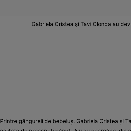
Gabriela Cristea și Tavi Clonda au de
Printre gângureli de bebeluș, Gabriela Cristea și Tav
calitate de proaspeți părinți. Nu au cearcăne, din c