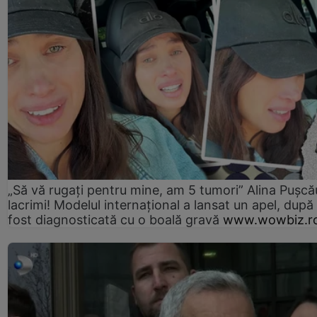
„Să vă rugați pentru mine, am 5 tumori” Alina Pușcău
lacrimi! Modelul internațional a lansat un apel, după
fost diagnosticată cu o boală gravă
www.wowbiz.r