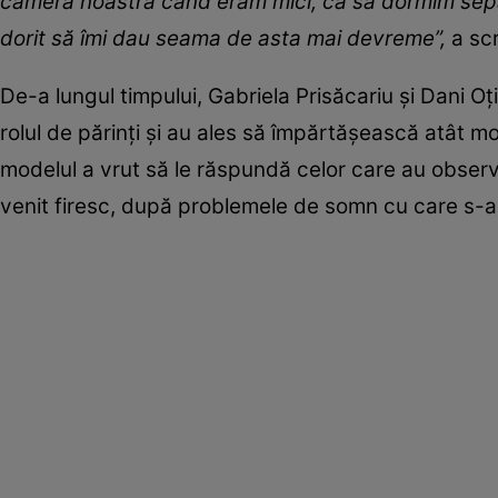
camera noastră când eram mici, ca să dormim separa
dorit să îmi dau seama de asta mai devreme”,
a scr
De-a lungul timpului, Gabriela Prisăcariu și Dani Oț
rolul de părinți și au ales să împărtășească atât m
modelul a vrut să le răspundă celor care au observa
venit firesc, după problemele de somn cu care s-a