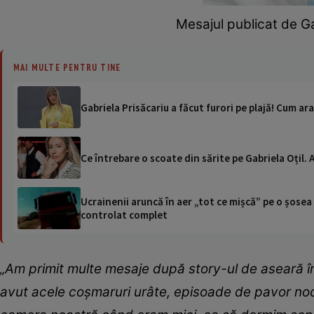
Mesajul publicat de Ga
MAI MULTE PENTRU TINE
Gabriela Prisăcariu a făcut furori pe plajă! Cum ara
Ce întrebare o scoate din sărite pe Gabriela Oțil.
Ucrainenii aruncă în aer „tot ce mișcă” pe o șose
controlat complet
„Am primit multe mesaje după story-ul de aseară î
avut acele coșmaruri urâte, episoade de pavor no