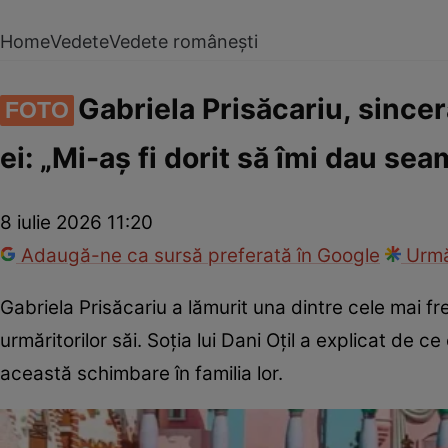
Home
Vedete
Vedete românești
Gabriela Prisăcariu, sinceră
FOTO
ei: „Mi-aș fi dorit să îmi dau s
8 iulie 2026 11:20
Adaugă-ne ca sursă preferată în Google
Urmă
Gabriela Prisăcariu a lămurit una dintre cele mai fr
urmăritorilor săi. Soția lui Dani Oțil a explicat de ce
această schimbare în familia lor.