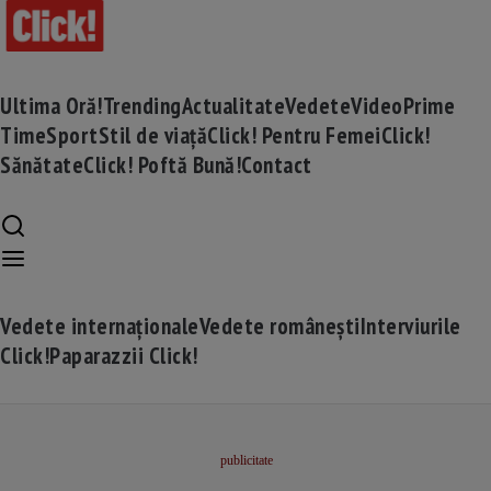
Ultima Oră!
Trending
Actualitate
Vedete
Video
Prime
Time
Sport
Stil de viață
Click! Pentru Femei
Click!
Sănătate
Click! Poftă Bună!
Contact
Vedete internaționale
Vedete românești
Interviurile
Click!
Paparazzii Click!