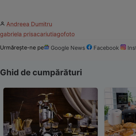
Andreea Dumitru
gabriela prisacariu
tiago
foto
Urmărește-ne pe
Google News
Facebook
In
Ghid de cumpărături