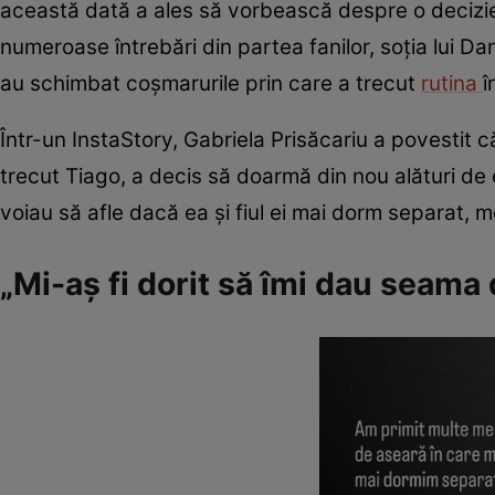
această dată a ales să vorbească despre o decizie p
numeroase întrebări din partea fanilor, soția lui Da
au schimbat coșmarurile prin care a trecut
rutina
î
Într-un InstaStory, Gabriela Prisăcariu a povestit 
trecut Tiago, a decis să doarmă din nou alături de 
voiau să afle dacă ea și fiul ei mai dorm separat, m
„Mi-aș fi dorit să îmi dau seama