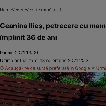
Home
Vedete
Vedete românești
Geanina Ilieș, petrecere cu mama
împlinit 36 de ani
9 iunie 2021 13:00
Ultima actualizare:
13 noiembrie 2021 2:53
Adaugă-ne ca sursă preferată în Google
Urmă