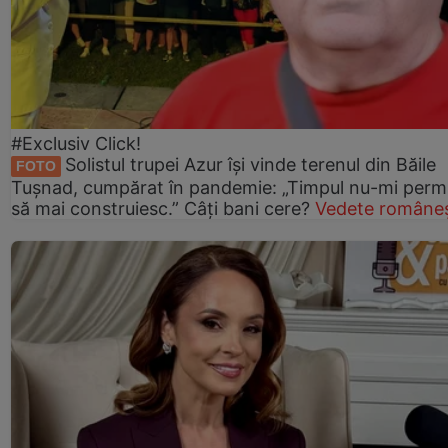
#Exclusiv Click!
Solistul trupei Azur își vinde terenul din Băile
FOTO
Tușnad, cumpărat în pandemie: „Timpul nu-mi perm
să mai construiesc.” Câți bani cere?
Vedete româneș