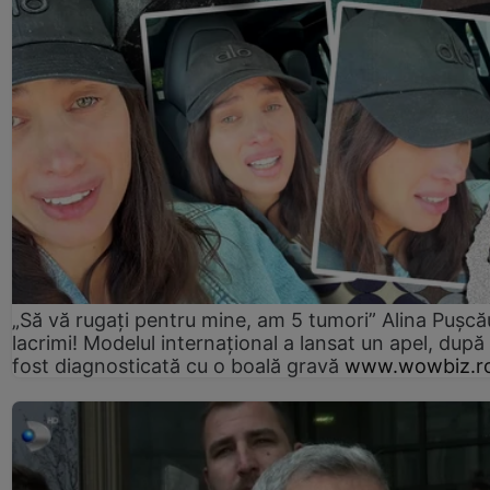
„Să vă rugați pentru mine, am 5 tumori” Alina Pușcău
lacrimi! Modelul internațional a lansat un apel, după
fost diagnosticată cu o boală gravă
www.wowbiz.r