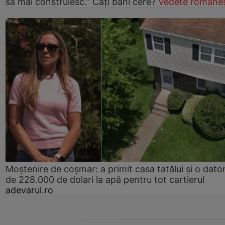
să mai construiesc.” Câți bani cere?
Vedete româneș
Moștenire de coșmar: a primit casa tatălui și o dator
de 228.000 de dolari la apă pentru tot cartierul
adevarul.ro