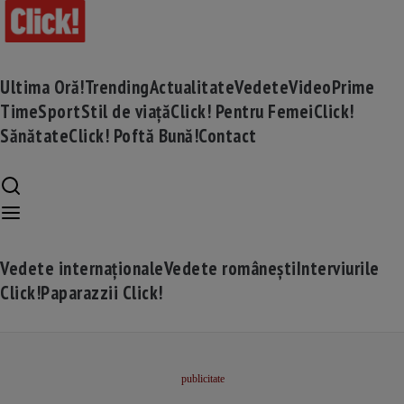
Ultima Oră!
Trending
Actualitate
Vedete
Video
Prime
Time
Sport
Stil de viață
Click! Pentru Femei
Click!
Sănătate
Click! Poftă Bună!
Contact
Vedete internaționale
Vedete românești
Interviurile
Click!
Paparazzii Click!