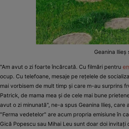
Geanina Ilieș
"Am avut o zi foarte încărcată. Cu filmări pentru
em
ocup. Cu telefoane, mesaje pe rețelele de socializa
mai vorbisem de mult timp și care m-au surprins fru
Patrick, de mama mea și de cele mai bune prietene. 
avut o zi minunată", ne-a spus Geanina Ilieș, care a
"Ferma vedetelor" are acum propria emisiune în ca
Gică Popescu sau Mihai Leu sunt doar doi invitați 