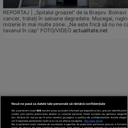
REPORTAJ | „Spitalul groazei” de la Brașov. Bolnavi
cancer, tratați în saloane degradate. Mucegai, rugin
mizerie în mai multe zone: „Ne este frică să nu ne c
tavanul în cap” FOTO/VIDEO
actualitate.net
Nouă ne pasă ca datele tale personale să rămână confidențiale
Noi și partenerii noștri
606
stocăm și/sau accesăm informații pe dispozitivul dvs., precum identificatorii
cookie unici pentru prelucrarea datelor cu caracter personal. Puteți accepta sau gestiona alegerile
dvs. făcând clic mai jos sau în orice moment, pe pagina cu politica de confidențialitate. Aceste alegeri
vor fi raportate partenerilor noștri și nu vă vor afecta navigarea.
Mai multe detalii
Noi si partenerii nostri (retelele de socializare si agentiile de publicitate partenere, precum si furnizorii
nostri de servicii de date analitice) prelucram date pentru a permite website-ului sa functioneze,