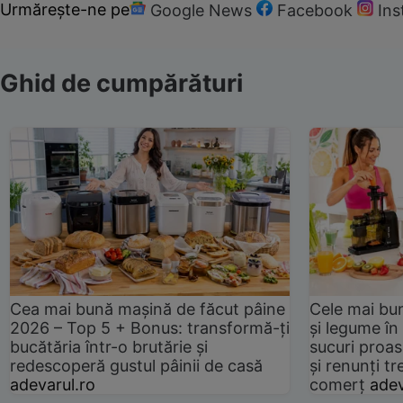
Urmărește-ne pe
Google News
Facebook
In
Ghid de cumpărături
Cea mai bună mașină de făcut pâine
Cele mai bu
2026 – Top 5 + Bonus: transformă-ți
și legume în
bucătăria într-o brutărie și
sucuri proas
redescoperă gustul pâinii de casă
și renunți tr
adevarul.ro
comerț
adev