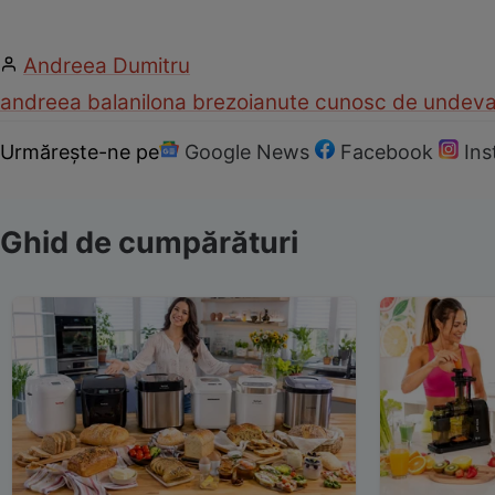
Andreea Dumitru
andreea balan
ilona brezoianu
te cunosc de undev
Urmărește-ne pe
Google News
Facebook
In
Ghid de cumpărături