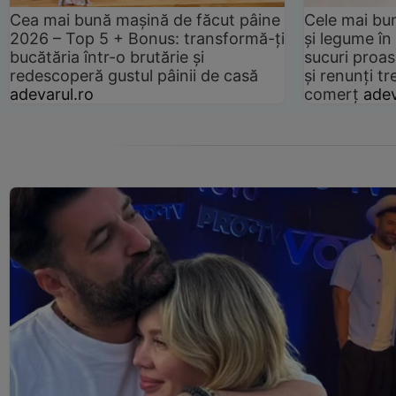
Cea mai bună mașină de făcut pâine
Cele mai bu
2026 – Top 5 + Bonus: transformă-ți
și legume în
bucătăria într-o brutărie și
sucuri proas
redescoperă gustul pâinii de casă
și renunți tr
adevarul.ro
comerț
adev