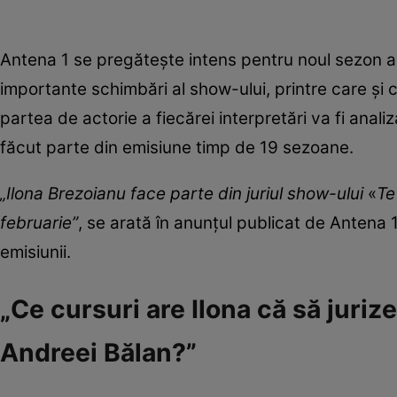
Antena 1 se pregătește intens pentru noul sezon al
importante schimbări al show-ului, printre care și 
partea de actorie a fiecărei interpretări va fi anali
făcut parte din emisiune timp de 19 sezoane.
„Ilona Brezoianu face parte din juriul show-ului
«
Te
februarie”
, se arată în anunțul publicat de Antena 
emisiunii.
„Ce cursuri are Ilona că să juriz
Andreei Bălan?”