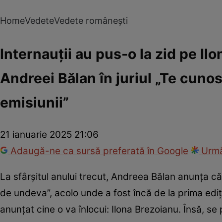
Home
Vedete
Vedete românești
Internauții au pus-o la zid pe Il
Andreei Bălan în juriul „Te cuno
emisiunii”
21 ianuarie 2025 21:06
Adaugă-ne ca sursă preferată în Google
Urmă
La sfârșitul anului trecut, Andreea Bălan anunța că
de undeva”, acolo unde a fost încă de la prima ediț
anunțat cine o va înlocui: Ilona Brezoianu. Însă, s