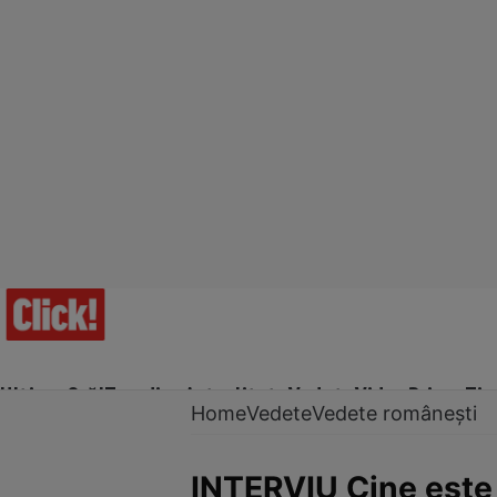
Ultima Oră!
Trending
Actualitate
Vedete
Video
Prime Ti
Home
Vedete
Vedete românești
INTERVIU Cine este 