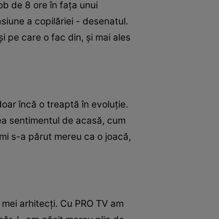
ob de 8 ore în fața unui
siune a copilăriei - desenatul.
i pe care o fac din, și mai ales
doar încă o treaptă în evoluție.
crea sentimentul de acasă, cum
mi s-a părut mereu ca o joacă,
r mei arhitecți. Cu PRO TV am