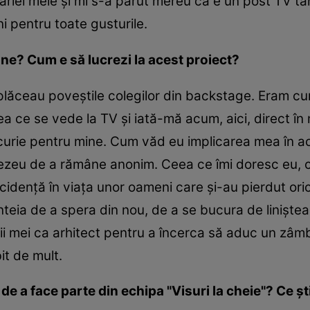
lăriei mele și mi s-a părut mereu că e un post TV t
ni pentru toate gusturile.
iune? Cum e să lucrezi la acest proiect?
 plăceau poveștile colegilor din backstage. Eram cu
 ce se vede la TV și iată-mă acum, aici, direct în mi
curie pentru mine. Cum văd eu implicarea mea în ac
ezeu de a rămâne anonim. Ceea ce îmi doresc eu, ca 
ncidență în viața unor oameni care și-au pierdut or
eia de a spera din nou, de a se bucura de liniștea l
ii mei ca arhitect pentru a încerca să aduc un zâm
t de mult.
e a face parte din echipa "Visuri la cheie"? Ce șt