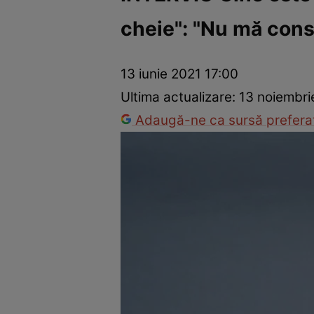
cheie": "Nu mă cons
Vedete internaționale
Vedete românești
Interviurile Cli
13 iunie 2021 17:00
Ultima actualizare:
13 noiembri
Adaugă-ne ca sursă preferat