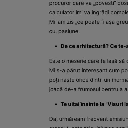
procuror care va „povesti” dosa
calculator îmi va îngrădi compl
Mi-am zis „ce poate fi așa greu?
cu, pasiune.
De ce arhitectură? Ce te-
Este o meserie care te lasă să c
Mi s-a părut interesant cum poț
poți naște orice dintr-un morm
joacă de-a frumosul pentru a ad
Te uitai înainte la "Visuri
Da, urmăream frecvent emisiunea