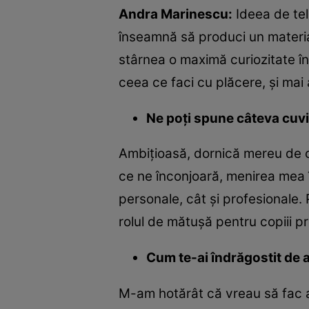
Andra Marinescu:
Ideea de tel
înseamnă să produci un material
stârnea o maximă curiozitate în 
ceea ce faci cu plăcere, și mai 
Ne poți spune câteva cuv
Ambițioasă, dornică mereu de 
ce ne înconjoară, menirea mea în
personale, cât și profesionale.
rolul de mătușă pentru copiii pr
Cum te-ai îndrăgostit de ar
M-am hotărât că vreau să fac ar