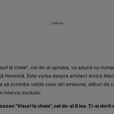
isuri la cheie", cel de-al optulea, va aduce nu numa
ență feminină. Este vorba despre arhitect Andra Mari
ea să schimbe viețile celor din emisiune, alături de c
 interviu exclusiv.
sezon "Visuri la cheie", cel de-al 8 lea. Ți-ai dorit 