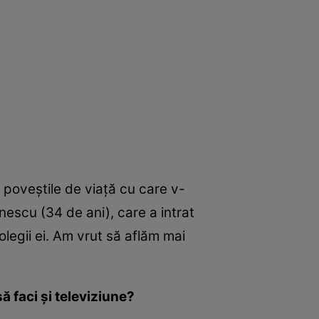
i poveștile de viață cu care v-
nescu (34 de ani), care a intrat
olegii ei. Am vrut să aflăm mai
să faci și televiziune?