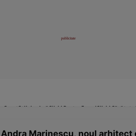
me
Sport
Stil de viață
Click! Pentru Femei
Click! Sănătate
Andra Marinescu, noul arhitect de