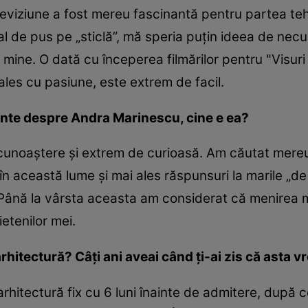
eviziune a fost mereu fascinantă pentru partea teh
 de pus pe „sticlă”, mă speria puțin ideea de necun
mine. O dată cu începerea filmărilor pentru "Visuri 
ales cu pasiune, este extrem de facil.
inte despre Andra Marinescu, cine e ea?
cunoaștere și extrem de curioasă. Am căutat mereu
 această lume și mai ales răspunsuri la marile „de ce
 Până la vârsta aceasta am considerat că menirea m
ietenilor mei.
hitectură? Câți ani aveai când ți-ai zis că asta vr
hitectură fix cu 6 luni înainte de admitere, după c