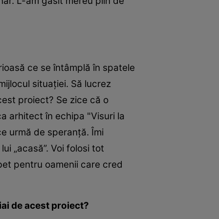
ânăr. L-am găsit mereu plin de
rioasă ce se întâmplă în spatele
jlocul situației. Să lucrez
est proiect? Se zice că o
arhitect în echipa "Visuri la
ice urmă de speranță. Îmi
ui „acasă”. Voi folosi tot
bet pentru oamenii care cred
iai de acest proiect?