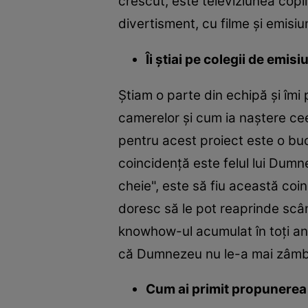
crescut, este televiziunea copi
divertisment, cu filme și emisiu
Îi știai pe colegii de emis
Știam o parte din echipă și îmi
camerelor și cum ia naștere ceea
pentru acest proiect este o bu
coincidență este felul lui Dumn
cheie", este să fiu această coi
doresc să le pot reaprinde scânt
knowhow-ul acumulat în toți an
că Dumnezeu nu le-a mai zâmbi
Cum ai primit propunerea d