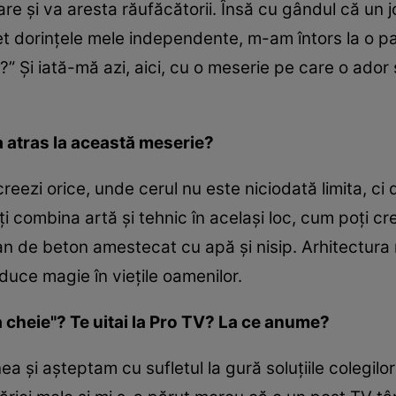
re și va aresta răufăcătorii. Însă cu gândul că un j
et dorințele mele independente, m-am întors la o pa
” Și iată-mă azi, aici, cu o meserie pe care o ador ș
a atras la această meserie?
reezi orice, unde cerul nu este niciodată limita, ci 
i combina artă și tehnic în același loc, cum poți 
an de beton amestecat cu apă și nisip. Arhitectura 
uce magie în viețile oamenilor.
 la cheie"? Te uitai la Pro TV? La ce anume?
 și așteptam cu sufletul la gură soluțiile colegilo