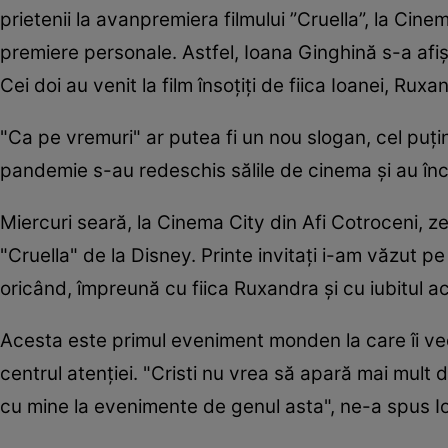
prietenii la avanpremiera filmului ”Cruella”, la Cine
premiere personale. Astfel, Ioana Ginghină s-a afi
Cei doi au venit la film însoțiți de fiica Ioanei, Ruxa
"Ca pe vremuri" ar putea fi un nou slogan, cel puț
pandemie s-au redeschis sălile de cinema și au înc
Miercuri seară, la Cinema City din Afi Cotroceni, z
"Cruella" de la Disney. Printe invitați i-am văzut p
oricând, împreună cu fiica Ruxandra și cu iubitul actr
Acesta este primul eveniment monden la care îi vede
centrul atenției. "Cristi nu vrea să apară mai mul
cu mine la evenimente de genul asta", ne-a spus Io