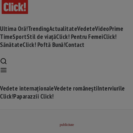
Ultima Oră!
Trending
Actualitate
Vedete
Video
Prime
Time
Sport
Stil de viață
Click! Pentru Femei
Click!
Sănătate
Click! Poftă Bună!
Contact
Vedete internaționale
Vedete românești
Interviurile
Click!
Paparazzii Click!