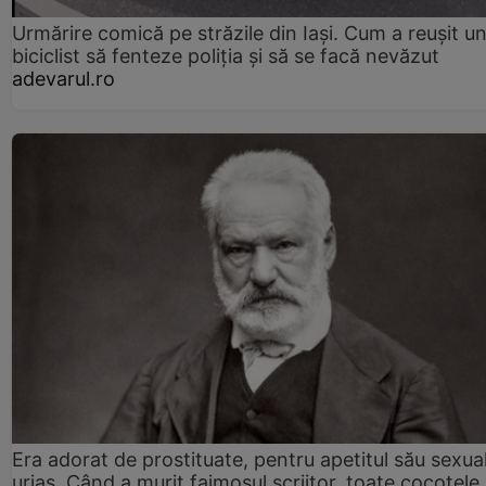
Urmărire comică pe străzile din Iași. Cum a reușit u
biciclist să fenteze poliția și să se facă nevăzut
adevarul.ro
Era adorat de prostituate, pentru apetitul său sexua
uriaș. Când a murit faimosul scriitor, toate cocotele