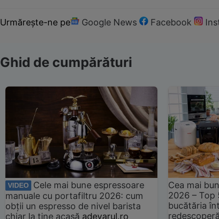
Urmărește-ne pe
Google News
Facebook
In
Ghid de cumpărături
Cele mai bune espressoare
Cea mai bun
VIDEO
2026 – Top 
manuale cu portafiltru 2026: cum
bucătăria înt
obții un espresso de nivel barista
redescoperă 
chiar la tine acasă
adevarul.ro