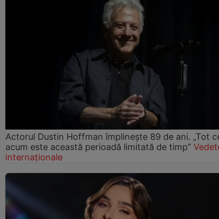
Actorul Dustin Hoffman împlinește 89 de ani. „Tot 
acum este această perioadă limitată de timp”
Vedet
internaționale