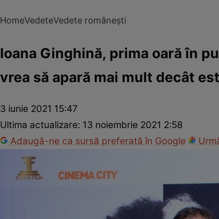
Home
Vedete
Vedete românești
Ioana Ginghină, prima oară în publ
vrea să apară mai mult decât es
3 iunie 2021 15:47
Ultima actualizare:
13 noiembrie 2021 2:58
Adaugă-ne ca sursă preferată în Google
Urmă