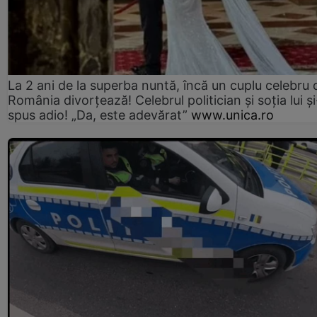
La 2 ani de la superba nuntă, încă un cuplu celebru 
România divorțează! Celebrul politician și soția lui ș
spus adio! „Da, este adevărat”
www.unica.ro