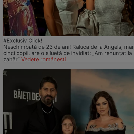
#Exclusiv Click!
Neschimbată de 23 de ani! Raluca de la Angels, ma
cinci copii, are o siluetă de invidiat: „Am renunțat la
zahăr”
Vedete românești