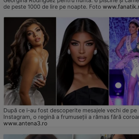
Georgina Rodriguez pentru nuntă. 6 piscine și came
de peste 1000 de lire pe noapte. Foto
www.fanatik.
După ce i-au fost descoperite mesajele vechi de pe
Instagram, o regină a frumuseții a rămas fără coro
www.antena3.ro