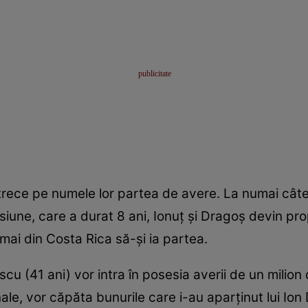
ot trece pe numele lor partea de avere. La numai c
une, care a durat 8 ani, Ionuţ şi Dragoş devin propr
ocmai din Costa Rica să-şi ia partea.
cu (41 ani) vor intra în posesia averii de un milion 
nale, vor căpăta bunurile care i-au aparţinut lui Io