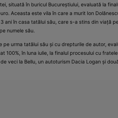
atei, situată în buricul Bucureştiului, evaluată la fin
uro. Aceasta este vila în care a murit Ion Dolănescu
3 ani în casa tatălui său, care s-a stins din viaţă 
i pe numele său.
pe urma tatălui său şi cu drepturile de autor, eva
at 100%, în luna iulie, la finalul procesului cu frate
c de veci la Bellu, un autoturism Dacia Logan şi dou