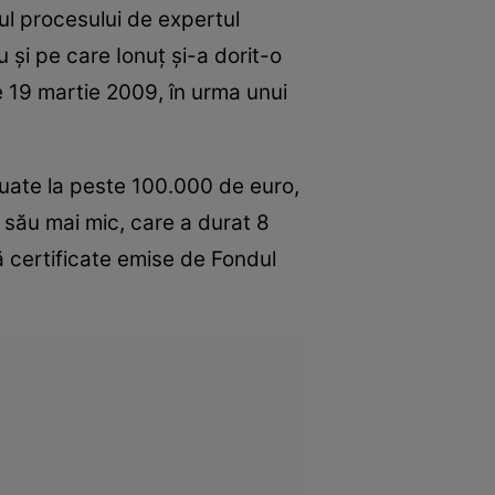
alul procesului de expertul
 şi pe care Ionuţ şi-a dorit-o
pe 19 martie 2009, în urma unui
luate la peste 100.000 de euro,
le său mai mic, care a durat 8
ă certificate emise de Fondul