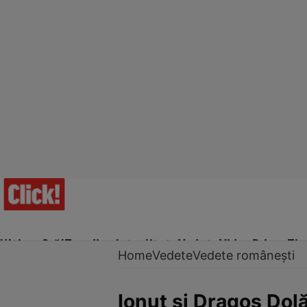
Ultima Oră!
Trending
Actualitate
Vedete
Video
Prime Ti
Home
Vedete
Vedete românești
Ionuţ şi Dragoş Dolă