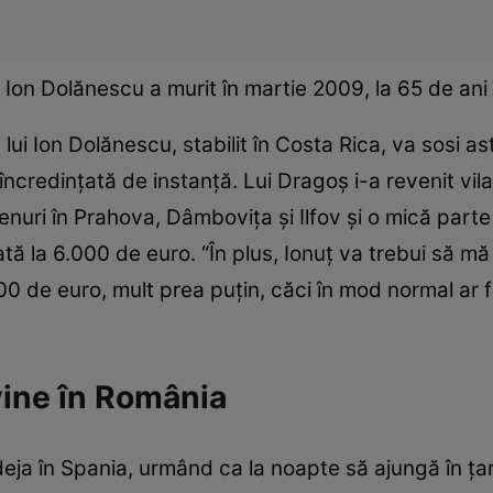
Ion Dolănescu a murit în martie 2009, la 65 de ani
l lui Ion Dolănescu, stabilit în Costa Rica, va sosi a
 încredinţată de instanţă. Lui Dragoş i-a revenit vila
nuri în Prahova, Dâmboviţa şi Ilfov şi o mică part
ată la 6.000 de euro. “În plus, Ionuţ va trebui să
000 de euro, mult prea puţin, căci în mod normal ar 
.
ine în România
ă deja în Spania, urmând ca la noapte să ajungă în ţară