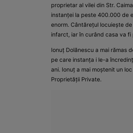
proprietar al vilei din Str. Caim
instanţei la peste 400.000 de e
enorm. Cântăreţul locuieşte de 
infarct, iar în curând casa va f
Ionuţ Dolănescu a mai rămas de 
pe care instanţa i le-a încredinţ
ani. Ionuţ a mai moştenit un lo
Proprietăţii Private.