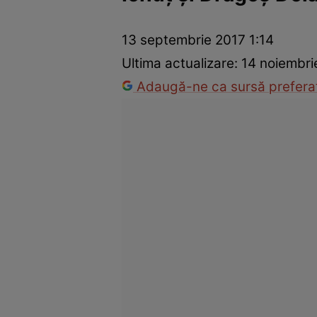
Vedete internaționale
Vedete românești
Interviurile Cli
13 septembrie 2017 1:14
Ultima actualizare:
14 noiembri
Adaugă-ne ca sursă preferat