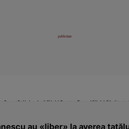
me
Sport
Stil de viață
Click! Pentru Femei
Click! Sănătate
nescu au «liber» la averea tatălu