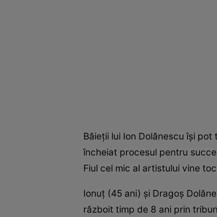
Băieţii lui Ion Dolănescu îşi p
încheiat procesul pentru succesi
Fiul cel mic al artistului vine t
Ionuţ (45 ani) şi Dragoş Dolănes
războit timp de 8 ani prin tribu