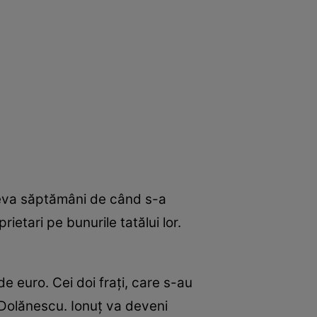
âteva săptămâni de când s-a
ietari pe bunurile tatălui lor.
de euro. Cei doi fraţi, care s-au
n Dolănescu. Ionuţ va deveni