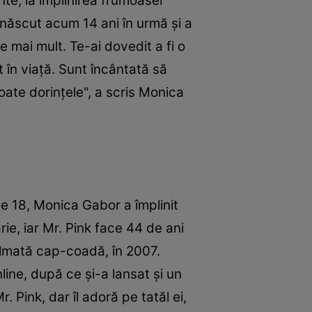
te, la împlinirea frumoasei
m născut acum 14 ani în urmă și a
e mai mult. Te-ai dovedit a fi o
t în viață. Sunt încântată să
toate dorințele", a scris Monica
 pe 18, Monica Gabor a împlinit
ie, iar Mr. Pink face 44 de ani
ilmată cap-coadă, în 2007.
ine, după ce și-a lansat și un
. Pink, dar îl adoră pe tatăl ei,