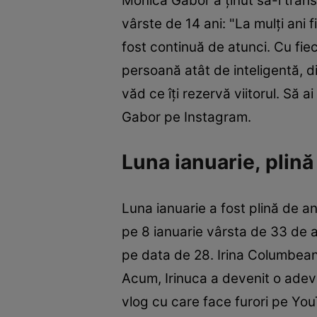
Monica Gabor a ținut să-i trans
vârste de 14 ani: "La mulți ani 
fost continuă de atunci. Cu fiec
persoană atât de inteligentă, di
văd ce îți rezervă viitorul. Să 
Gabor pe Instagram.
Luna ianuarie, plină
Luna ianuarie a fost plină de an
pe 8 ianuarie vârsta de 33 de an
pe data de 28. Irina Columbean
Acum, Irinuca a devenit o adevă
vlog cu care face furori pe YouTu