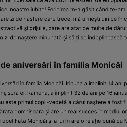
mită fiicei sale câteva cuvinte extrem de emoționan
fiicei noastre iubite! Fericirea m-a găsit când te-a
are zi de naștere care trece, mă uimești din ce în c
stractivă și grijulie, care are atât de multe de dărui
ai o zi de naștere minunată și să ți se îndeplinească 
 de aniversări în familia Monicăi
iversări în familia Monicăi. Irinuca a împlinit 14 ani
i, sora ei, Ramona, a împlinit 32 de ani pe 16 ianuar
u este primul copil-vedetă a cărui naștere a fost f
rată domnișoară și are un real succes în mediul onl
be! Fata Monicăi și a lui Iri are o relație bună cu Mr