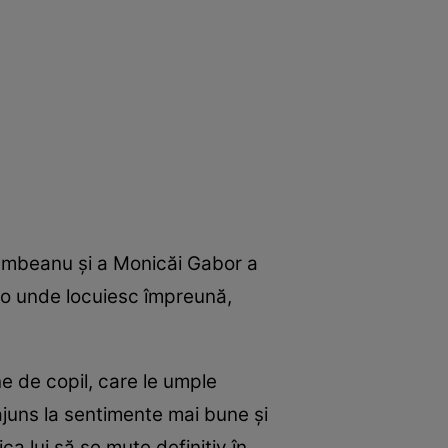
lumbeanu și a Monicăi Gabor a
olo unde locuiesc împreună,
e de copil, care le umple
 ajuns la sentimente mai bune și
ica lui să se mute definitiv în