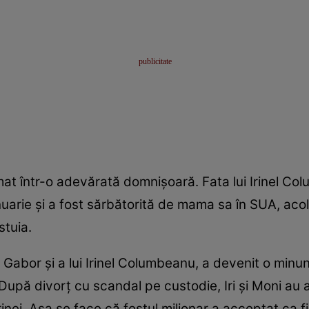
at într-o adevărată domnișoară. Fata lui Irinel Co
anuarie și a fost sărbătorită de mama sa în SUA, ac
stuia.
 Gabor și a lui Irinel Columbeanu, a devenit o minun
ei. După divorț cu scandal pe custodie, Iri și Moni au
Irinei. Așa se face că fostul milionar a acceptat ca fi