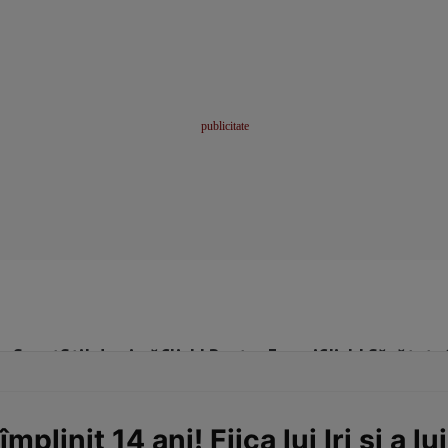
me
Sport
Stil de viață
Click! Pentru Femei
Click! Sănătate
plinit 14 ani! Fiica lui Iri și a lu