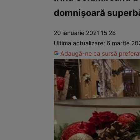
domnișoară superb
Vedete internaționale
Vedete românești
Interviurile Cli
20 ianuarie 2021 15:28
Ultima actualizare:
6 martie 20
Adaugă-ne ca sursă preferat