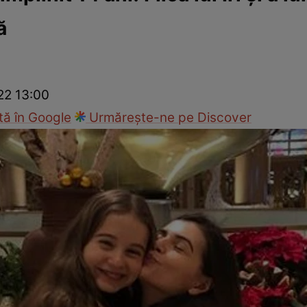
ă
ck!
Paparazzii Click!
22 13:00
ă în Google
Urmărește-ne pe Discover