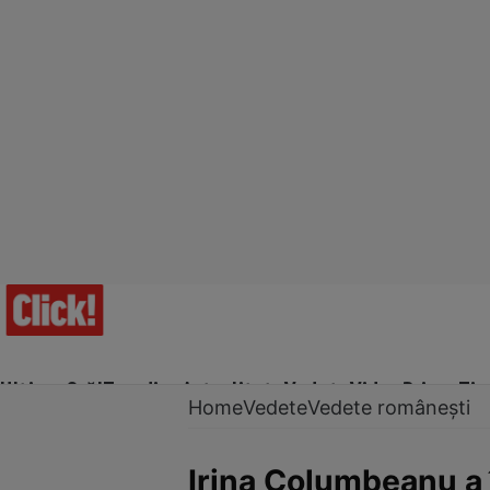
Ultima Oră!
Trending
Actualitate
Vedete
Video
Prime Ti
Home
Vedete
Vedete românești
Irina Columbeanu a îm