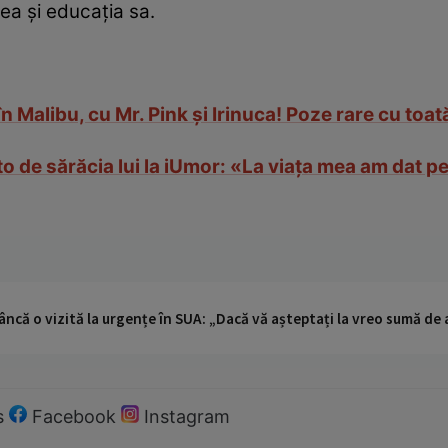
ea și educația sa.
 Malibu, cu Mr. Pink și Irinuca! Poze rare cu toată 
to de sărăcia lui la iUmor: «La viața mea am dat 
ncă o vizită la urgențe în SUA: „Dacă vă așteptați la vreo sumă de a
s
Facebook
Instagram