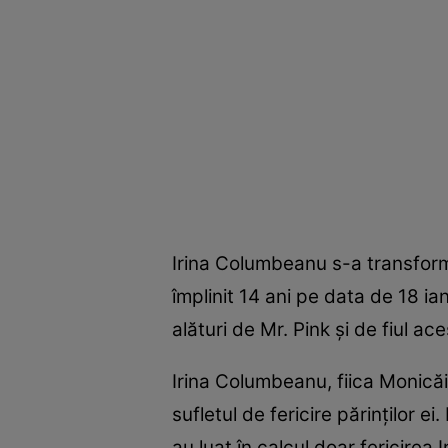
Irina Columbeanu s-a transform
împlinit 14 ani pe data de 18 i
alături de Mr. Pink și de fiul ace
Irina Columbeanu, fiica Monicăi
sufletul de fericire părinților 
au luat în calcul doar fericirea 