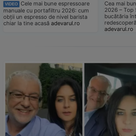
Cele mai bune espressoare
Cea mai bun
VIDEO
2026 – Top 
manuale cu portafiltru 2026: cum
bucătăria înt
obții un espresso de nivel barista
redescoperă 
chiar la tine acasă
adevarul.ro
adevarul.ro