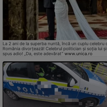
La 2 ani de la superba nuntă, încă un cuplu celebru 
România divorțează! Celebrul politician și soția lui ș
spus adio! „Da, este adevărat”
www.unica.ro