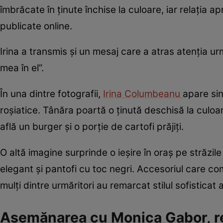
îmbrăcate în ținute închise la culoare, iar relația a
publicate online.
Irina a transmis și un mesaj care a atras atenția u
mea în el”.
În una dintre fotografii,
Irina Columbeanu
apare sin
roșiatice. Tânăra poartă o ținută deschisă la culoa
află un burger și o porție de cartofi prăjiți.
O altă imagine surprinde o ieșire în oraș pe străzi
elegant și pantofi cu toc negri. Accesoriul care co
mulți dintre urmăritori au remarcat stilul sofisticat al
Asemănarea cu Monica Gabor, r