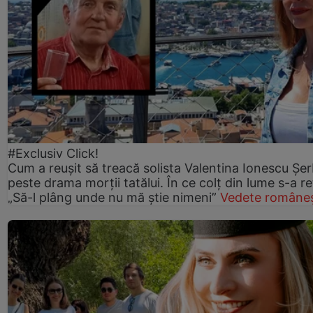
#Exclusiv Click!
Cum a reușit să treacă solista Valentina Ionescu Șe
peste drama morții tatălui. În ce colț din lume s-a re
„Să-l plâng unde nu mă știe nimeni”
Vedete româneș