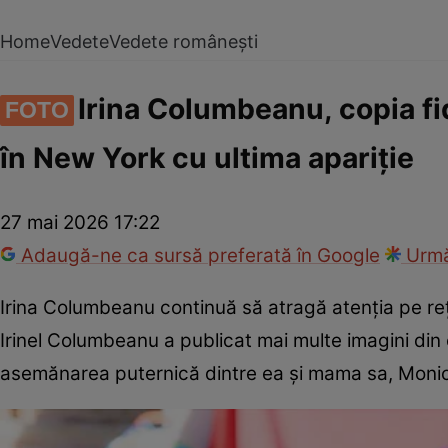
Home
Vedete
Vedete românești
Irina Columbeanu, copia fid
FOTO
în New York cu ultima apariție
27 mai 2026 17:22
Adaugă-ne ca sursă preferată în Google
Urmă
Irina Columbeanu continuă să atragă atenția pe rețel
Irinel Columbeanu a publicat mai multe imagini din 
asemănarea puternică dintre ea și mama sa, Moni