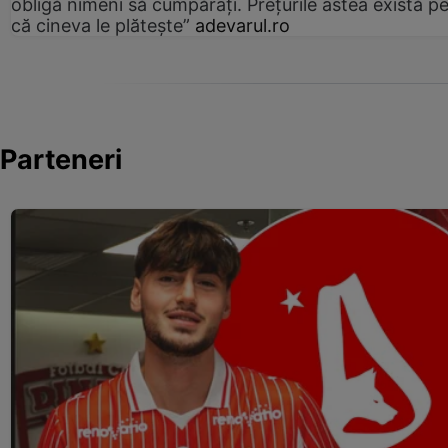
obligă nimeni să cumpărați. Prețurile astea există p
că cineva le plătește”
adevarul.ro
Parteneri