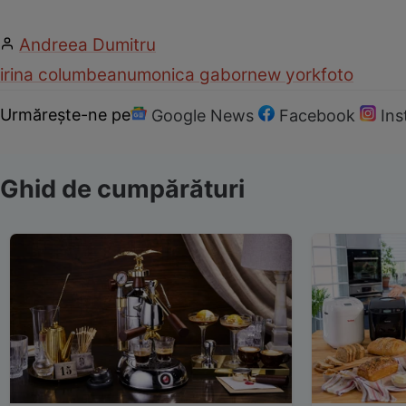
Andreea Dumitru
irina columbeanu
monica gabor
new york
foto
Urmărește-ne pe
Google News
Facebook
In
Ghid de cumpărături