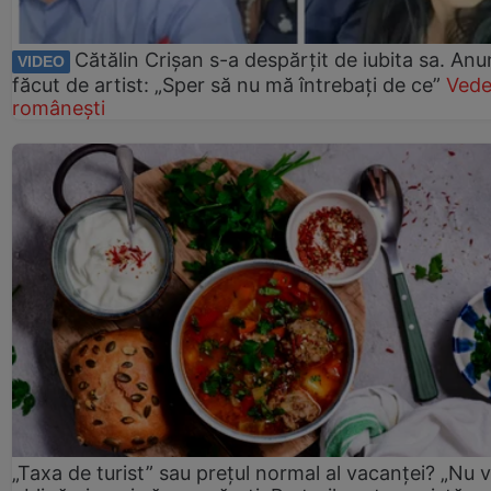
Cătălin Crișan s-a despărțit de iubita sa. Anu
VIDEO
făcut de artist: „Sper să nu mă întrebați de ce”
Vede
românești
„Taxa de turist” sau prețul normal al vacanței? „Nu 