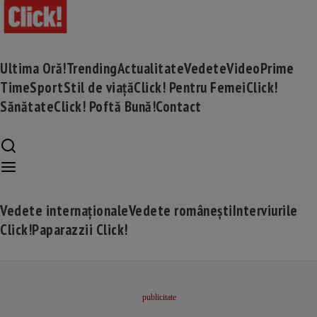
Ultima Oră!
Trending
Actualitate
Vedete
Video
Prime
Time
Sport
Stil de viață
Click! Pentru Femei
Click!
Sănătate
Click! Poftă Bună!
Contact
Vedete internaționale
Vedete românești
Interviurile
Click!
Paparazzii Click!