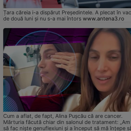
Țara căreia i-a dispărut Președintele. A plecat în va
de două luni și nu s-a mai întors
www.antena3.ro
Cum a aflat, de fapt, Alina Pușcău că are cancer.
Mărturia făcută chiar din salonul de tratament: „Am
să fac niște genuflexiuni și a început să mă înțepe s