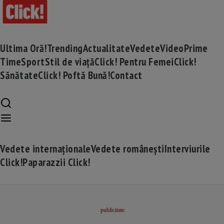
Ultima Oră!
Trending
Actualitate
Vedete
Video
Prime
Time
Sport
Stil de viață
Click! Pentru Femei
Click!
Sănătate
Click! Poftă Bună!
Contact
Vedete internaționale
Vedete românești
Interviurile
Click!
Paparazzii Click!