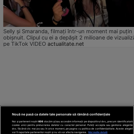
Selly și Smaranda, filmați într-un moment mai puțin
obișnuit. Clipul cu ei a depășit 2 milioane de vizualiz
pe TikTok VIDEO
actualitate.net
Nouă ne pasă ca datele tale personale să rămână confidențiale
Noi și partenerii noștri
606
stocăm și/sau accesăm informații pe dispozitivul dvs., precum identificatorii
cookie unici pentru prelucrarea datelor cu caracter personal. Puteți accepta sau gestiona alegerile
dvs. făcând clic mai jos sau în orice moment, pe pagina cu politica de confidențialitate. Aceste alegeri
vor fi raportate partenerilor noștri și nu vă vor afecta navigarea.
Mai multe detalii