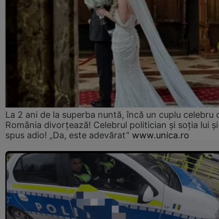
La 2 ani de la superba nuntă, încă un cuplu celebru 
România divorțează! Celebrul politician și soția lui ș
spus adio! „Da, este adevărat”
www.unica.ro