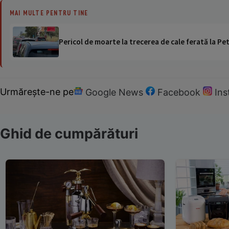
MAI MULTE PENTRU TINE
Pericol de moarte la trecerea de cale ferată la Pet
Urmărește-ne pe
Google News
Facebook
In
Ghid de cumpărături