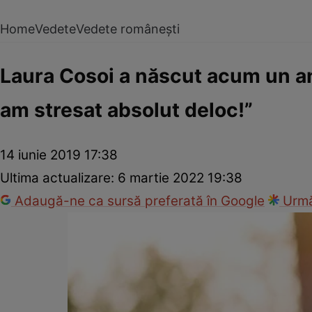
Home
Vedete
Vedete românești
Laura Cosoi a născut acum un an
am stresat absolut deloc!”
14 iunie 2019 17:38
Ultima actualizare:
6 martie 2022 19:38
Adaugă-ne ca sursă preferată în Google
Urmă