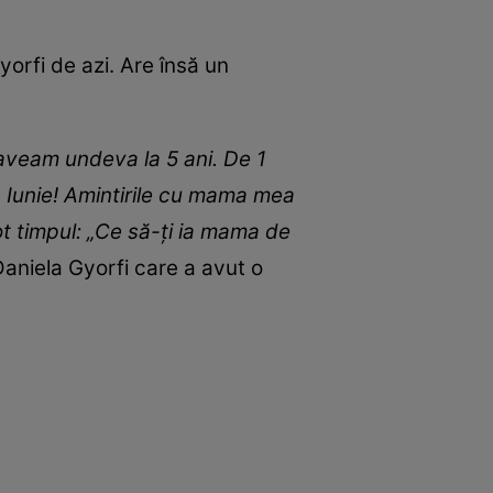
orfi de azi. Are însă un
 aveam undeva la 5 ani. De 1
 Iunie! Amintirile cu mama mea
t timpul: „Ce să-ți ia mama de
 Daniela Gyorfi care a avut o