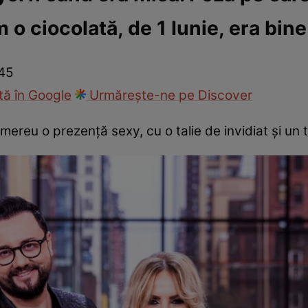
o ciocolată, de 1 Iunie, era bine
ck!
Paparazzii Click!
45
ă în Google
Urmărește-ne pe Discover
 mereu o prezență sexy, cu o talie de invidiat și un 