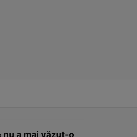
Click! Poftă Bună!
Contact
e nu a mai văzut-o