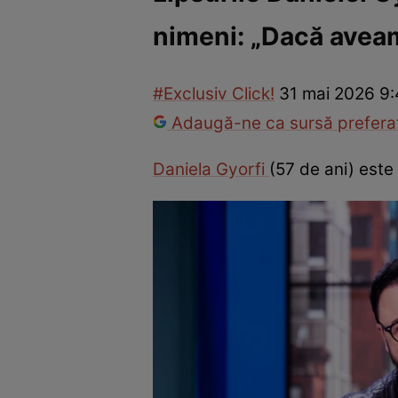
nimeni: „Dacă aveam 
Vedete internaționale
Vedete românești
Interviurile Cli
#Exclusiv Click!
31 mai 2026 9:
Adaugă-ne ca sursă preferat
Daniela Gyorfi
(57 de ani) este