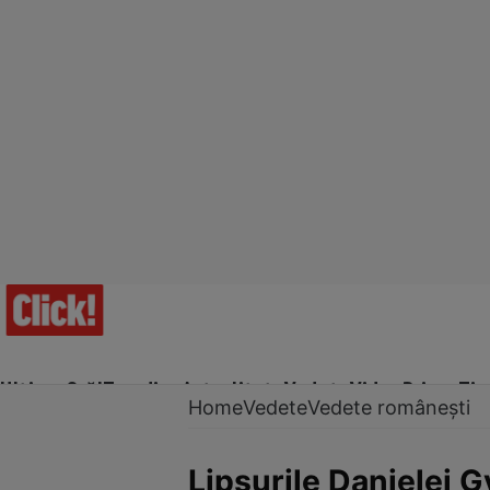
Ultima Oră!
Trending
Actualitate
Vedete
Video
Prime Ti
Home
Vedete
Vedete românești
Lipsurile Danielei G