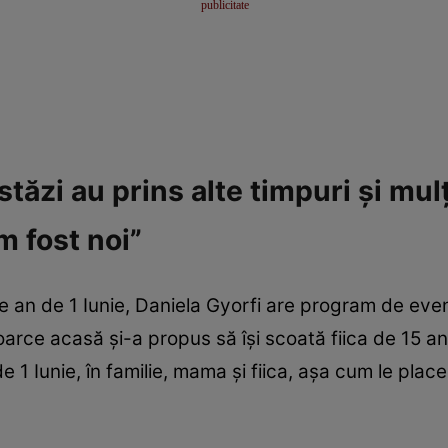
stăzi au prins alte timpuri și mul
m fost noi”
are an de 1 Iunie, Daniela Gyorfi are program de eve
arce acasă și-a propus să își scoată fiica de 15 ani
1 Iunie, în familie, mama și fiica, așa cum le place lo