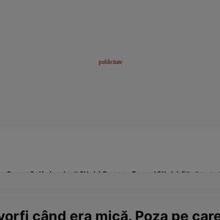
me
Sport
Stil de viață
Click! Pentru Femei
Click! Sănătate
yorfi când era mică. Poza pe car