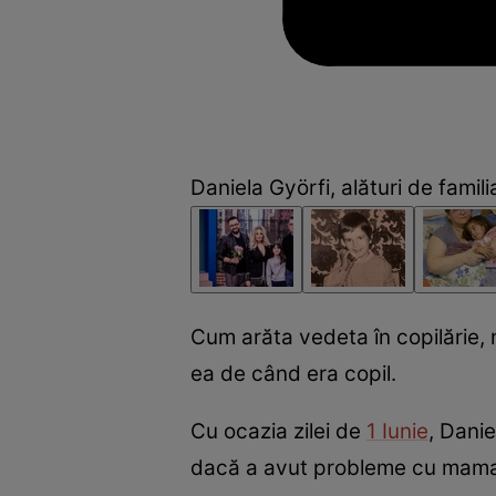
Daniela Györfi, alături de famili
Cum arăta vedeta în copilărie, n
ea de când era copil.
Cu ocazia zilei de
1 Iunie
, Danie
dacă a avut probleme cu mama e