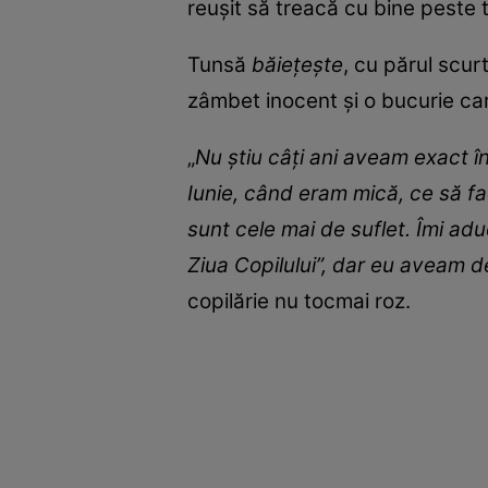
reușit să treacă cu bine peste to
Tunsă
băie
ț
e
ș
te
, cu părul scur
zâmbet inocent și o bucurie care 
„
Nu știu câți ani aveam exact î
Iunie, când eram mică, ce să f
sunt cele mai de suflet. Îmi a
Ziua Copilului”, dar eu aveam 
copilărie nu tocmai roz.