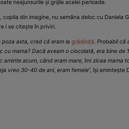
ate neajunsurile și grijile acelei perioade.
t, copila din imagine, nu semăna deloc cu Daniela Gy
i se citește în priviri.
n poz
a
asta, cred că eram la
grădiniță
. Probabil că
ac cu mama? Dacă aveam o ciocolată, era bine de 1
duc aminte acum, când eram mare, îmi zicea mama to
deja vreo 30-40 de ani, eram femeie
”, își amintește