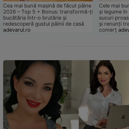
Cea mai bună mașină de făcut pâine
Cele mai bu
2026 – Top 5 + Bonus: transformă-ți
și legume în
bucătăria într-o brutărie și
sucuri proas
redescoperă gustul pâinii de casă
și renunți tr
adevarul.ro
comerț
adev