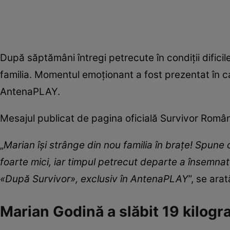
După săptămâni întregi petrecute în condiții dificil
familia. Momentul emoționant a fost prezentat în ca
AntenaPLAY.
Mesajul publicat de pagina oficială Survivor Româ
„
Marian își strânge din nou familia în brațe! Spune c
foarte mici, iar timpul petrecut departe a însemn
«După Survivor», exclusiv în AntenaPLAY
”, se ara
Marian Godină a slăbit 19 kilog