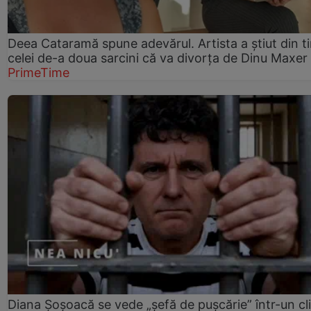
Deea Cataramă spune adevărul. Artista a știut din t
celei de-a doua sarcini că va divorța de Dinu Maxer
PrimeTime
Diana Șoșoacă se vede „șefă de pușcărie” într-un cl