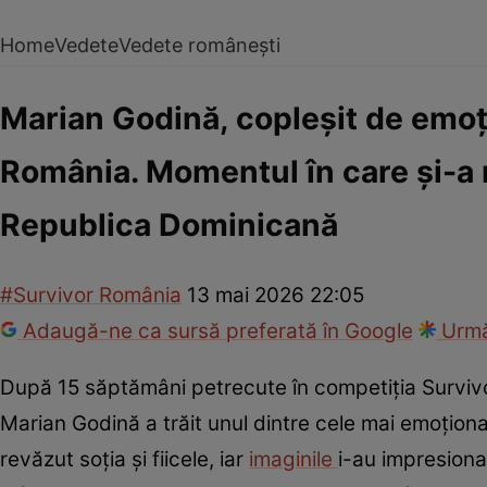
Home
Vedete
Vedete românești
Marian Godină, copleșit de emoți
România. Momentul în care și-a 
Republica Dominicană
#Survivor România
13 mai 2026 22:05
Adaugă-ne ca sursă preferată în Google
Urmă
După 15 săptămâni petrecute în competiția Survivo
Marian Godină a trăit unul dintre cele mai emoțio
revăzut soția și fiicele, iar
imaginile
i-au impresiona