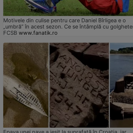
Motivele din culise pentru care Daniel Bîrligea e o
„umbră” în acest sezon. Ce se întâmplă cu golghete
FCSB
www.fanatik.ro
Epava unei nave a ieșit la suprafață în Croația, iar