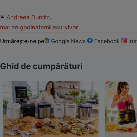
Andreea Dumitru
marian godina
familie
survivor
Urmărește-ne pe
Google News
Facebook
In
Ghid de cumpărături