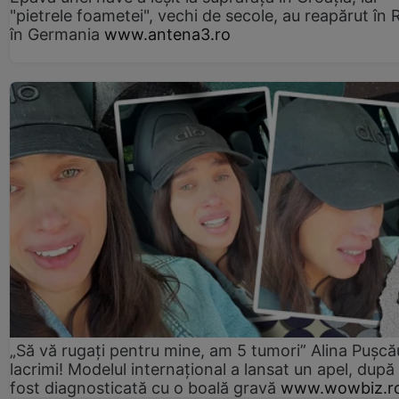
"pietrele foametei", vechi de secole, au reapărut în R
în Germania
www.antena3.ro
„Să vă rugați pentru mine, am 5 tumori” Alina Pușcău
lacrimi! Modelul internațional a lansat un apel, după
fost diagnosticată cu o boală gravă
www.wowbiz.r