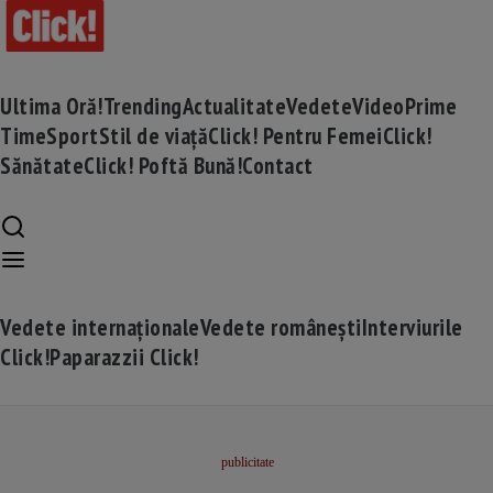
Ultima Oră!
Trending
Actualitate
Vedete
Video
Prime
Time
Sport
Stil de viață
Click! Pentru Femei
Click!
Sănătate
Click! Poftă Bună!
Contact
Vedete internaționale
Vedete românești
Interviurile
Click!
Paparazzii Click!