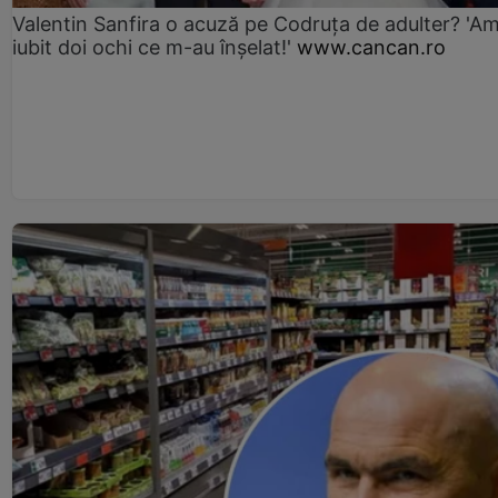
Valentin Sanfira o acuză pe Codruța de adulter? 'A
iubit doi ochi ce m-au înșelat!'
www.cancan.ro