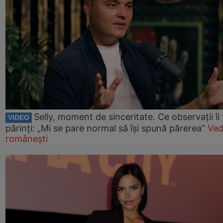
Selly, moment de sinceritate. Ce observații îi
VIDEO
părinți: „Mi se pare normal să își spună părerea”
Ved
românești