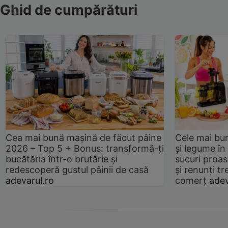
Ghid de cumpărături
Cea mai bună mașină de făcut pâine
Cele mai bu
2026 – Top 5 + Bonus: transformă-ți
și legume în
bucătăria într-o brutărie și
sucuri proas
redescoperă gustul pâinii de casă
și renunți tr
adevarul.ro
comerț
adev