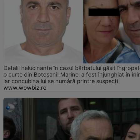
Detalii halucinante în cazul bărbatului găsit îngropat
o curte din Botoșani! Marinel a fost înjunghiat în ini
iar concubina lui se numără printre suspecți
www.wowbiz.ro