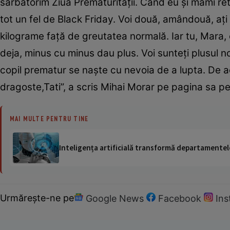
sărbătorim Ziua Prematurității. Când eu și mami retr
tot un fel de Black Friday. Voi două, amândouă, ați 
kilograme față de greutatea normală. Iar tu, Mara, c
deja, minus cu minus dau plus. Voi sunteți plusul nos
copil prematur se naște cu nevoia de a lupta. De ac
dragoste,Tati”, a scris Mihai Morar pe pagina sa 
MAI MULTE PENTRU TINE
Inteligența artificială transformă departamentele
Urmărește-ne pe
Google News
Facebook
In