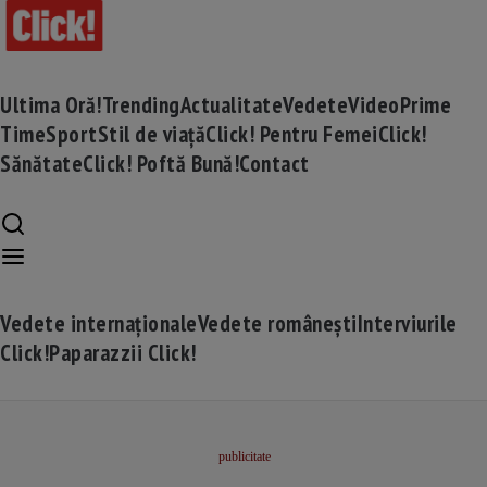
Ultima Oră!
Trending
Actualitate
Vedete
Video
Prime
Time
Sport
Stil de viață
Click! Pentru Femei
Click!
Sănătate
Click! Poftă Bună!
Contact
Vedete internaționale
Vedete românești
Interviurile
Click!
Paparazzii Click!