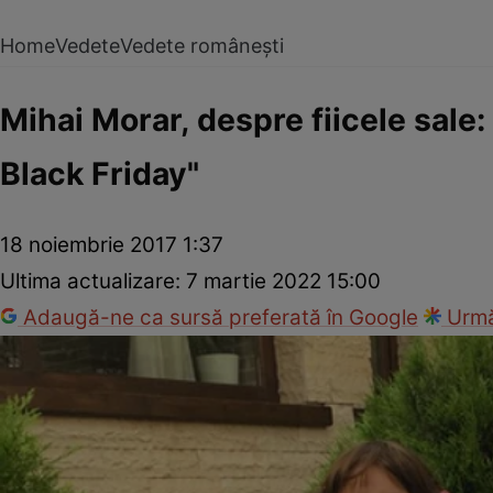
Home
Vedete
Vedete românești
Mihai Morar, despre fiicele sale:
Black Friday"
18 noiembrie 2017 1:37
Ultima actualizare:
7 martie 2022 15:00
Adaugă-ne ca sursă preferată în Google
Urmă