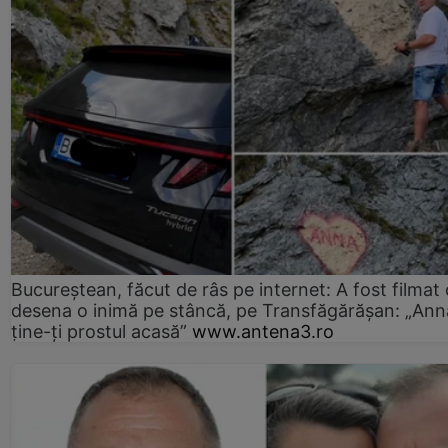
Bucureștean, făcut de râs pe internet: A fost filmat
desena o inimă pe stâncă, pe Transfăgărășan: „Ann
ține-ți prostul acasă”
www.antena3.ro