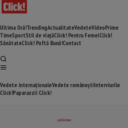
Ultima Oră!
Trending
Actualitate
Vedete
Video
Prime
Time
Sport
Stil de viață
Click! Pentru Femei
Click!
Sănătate
Click! Poftă Bună!
Contact
Vedete internaționale
Vedete românești
Interviurile
Click!
Paparazzii Click!