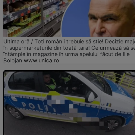
Ultima oră / Toți românii trebuie să știe! Decizie maj
în supermarketurile din toată țara! Ce urmează să s
întâmple în magazine în urma apelului făcut de Ilie
Bolojan
www.unica.ro