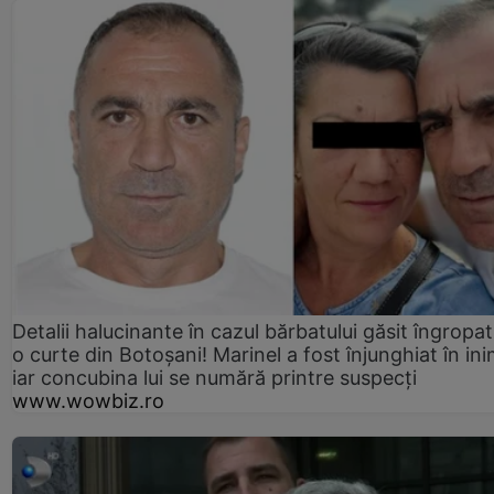
Detalii halucinante în cazul bărbatului găsit îngropat
o curte din Botoșani! Marinel a fost înjunghiat în ini
iar concubina lui se numără printre suspecți
www.wowbiz.ro