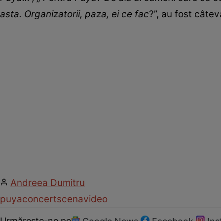
asta. Organizatorii, paza, ei ce fac
?”, au fost câtev
Andreea Dumitru
puya
concert
scena
video
Urmărește-ne pe