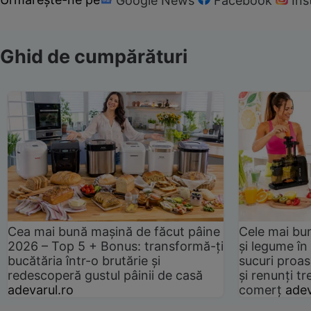
Google News
Facebook
In
Ghid de cumpărături
Cea mai bună mașină de făcut pâine
Cele mai bu
2026 – Top 5 + Bonus: transformă-ți
și legume în
bucătăria într-o brutărie și
sucuri proas
redescoperă gustul pâinii de casă
și renunți tr
adevarul.ro
comerț
adev