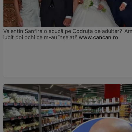
Valentin Sanfira o acuză pe Codruța de adulter? 'A
iubit doi ochi ce m-au înșelat!'
www.cancan.ro