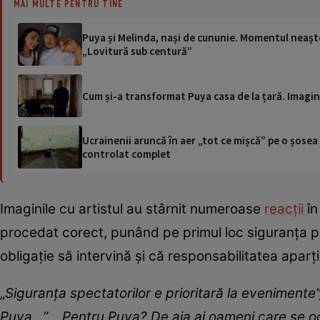
MAI MULTE PENTRU TINE
Puya și Melinda, nași de cununie. Momentul neaștept
„Lovitură sub centură”
Cum și-a transformat Puya casa de la țară. Imagini
Ucrainenii aruncă în aer „tot ce mișcă” pe o șose
controlat complet
Imaginile cu artistul au stârnit numeroase
reacții
în
procedat corect, punând pe primul loc siguranța par
obligație să intervină și că responsabilitatea apar
„
Siguranța spectatorilor e prioritară la evenimente
Puya…”, „ Pentru Puya? De aia ai oameni care se ocu