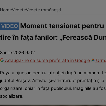
Home
Vedete
Vedete românești
Moment tensionat pentru Pu
VIDEO
fire în fața fanilor: „Ferească D
8 iulie 2026 9:02
Adaugă-ne ca sursă preferată în Google
Urmă
Puya a ajuns în centrul atenției după un moment te
județul Brașov. Artistul și-a întrerupt prestația și
organizare, chiar în fața publicului. Imaginile au fo
socializare.