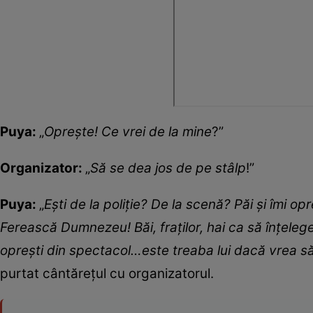
Puya:
„
Oprește! Ce vrei de la mine
?”
Organizator:
„
Să se dea jos de pe stâlp
!”
Puya:
„
Ești de la poliție? De la scenă? Păi și îmi op
Ferească Dumnezeu! Băi, fraților, hai ca să înțeleg
oprești din spectacol…este treaba lui dacă vrea să
purtat cântărețul cu organizatorul.