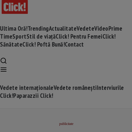
Ultima Oră!
Trending
Actualitate
Vedete
Video
Prime
Time
Sport
Stil de viață
Click! Pentru Femei
Click!
Sănătate
Click! Poftă Bună!
Contact
Vedete internaționale
Vedete românești
Interviurile
Click!
Paparazzii Click!