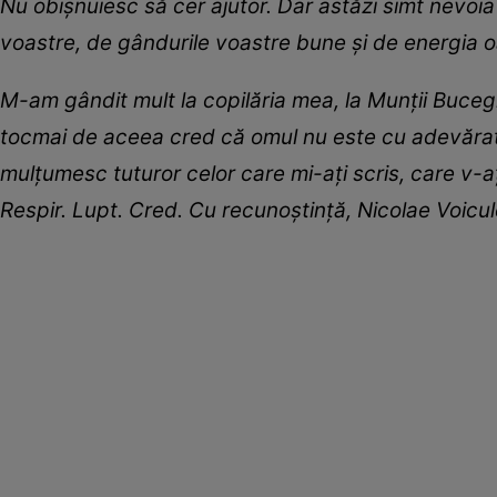
Nu obișnuiesc să cer ajutor. Dar astăzi simt nevoi
voastre, de gândurile voastre bune și de energia o
M-am gândit mult la copilăria mea, la Munții Bucegi
tocmai de aceea cred că omul nu este cu adevărat s
mulțumesc tuturor celor care mi-ați scris, care v-a
Respir. Lupt. Cred. Cu recunoștință, Nicolae Voicul