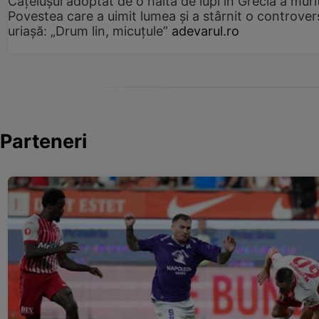
Cățelușul adoptat de o haită de lupi în Grecia a muri
Povestea care a uimit lumea și a stârnit o controver
uriașă: „Drum lin, micuțule”
adevarul.ro
Parteneri