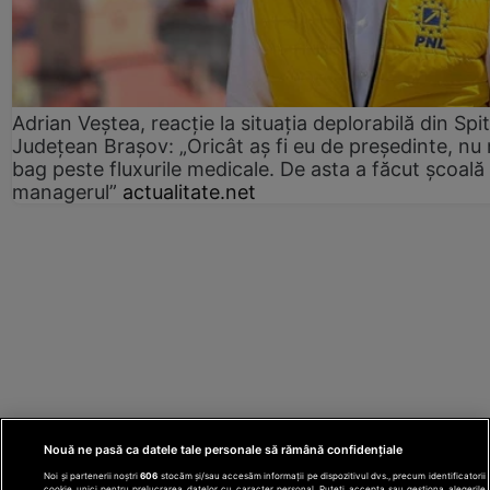
Adrian Veștea, reacție la situația deplorabilă din Spit
Județean Brașov: „Oricât aș fi eu de președinte, nu
bag peste fluxurile medicale. De asta a făcut școală
managerul”
actualitate.net
Nouă ne pasă ca datele tale personale să rămână confidențiale
Noi și partenerii noștri
606
stocăm și/sau accesăm informații pe dispozitivul dvs., precum identificatorii
cookie unici pentru prelucrarea datelor cu caracter personal. Puteți accepta sau gestiona alegerile