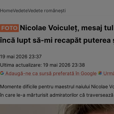
Home
Vedete
Vedete românești
Nicolae Voiculeț, mesaj tul
FOTO
încă lupt să-mi recapăt puterea ș
19 mai 2026 23:37
Ultima actualizare:
19 mai 2026 23:38
Adaugă-ne ca sursă preferată în Google
Urmă
Momente dificile pentru maestrul naiului Nicolae V
în care le-a mărturisit admiratorilor că traversează