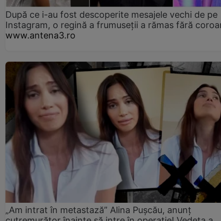
După ce i-au fost descoperite mesajele vechi de pe
Instagram, o regină a frumuseții a rămas fără coro
www.antena3.ro
„Am intrat în metastază” Alina Pușcău, anunț
cutremurător înainte să intre în operație! Vedeta a