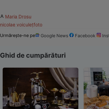
Maria Drosu
nicolae voiculeț
foto
Urmărește-ne pe
Google News
Facebook
In
Ghid de cumpărături