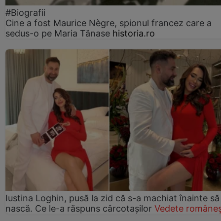
#Biografii
Cine a fost Maurice Nègre, spionul francez care a
sedus-o pe Maria Tănase
historia.ro
Iustina Loghin, pusă la zid că s-a machiat înainte să
nască. Ce le-a răspuns cârcotașilor
Vedete româneș