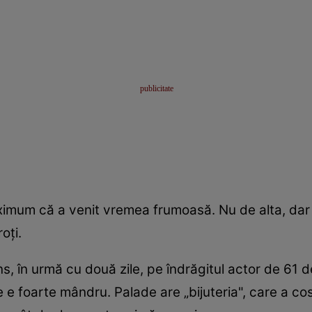
imum că a venit vremea frumoasă. Nu de alta, dar s
oţi.
ns, în urmă cu două zile, pe îndrăgitul actor de 61 de
 e foarte mândru. Palade are „bijuteria", care a cos