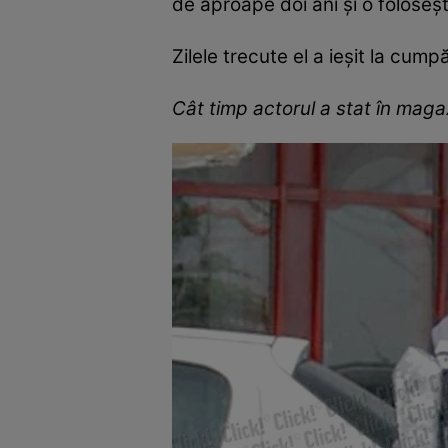
de aproape doi ani şi o foloseş
Zilele trecute el a ieşit la cum
Cât timp actorul a stat în magaz