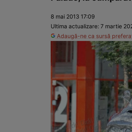
Vedete internaționale
Vedete românești
Interviurile Cli
8 mai 2013 17:09
Ultima actualizare:
7 martie 20
Adaugă-ne ca sursă preferat