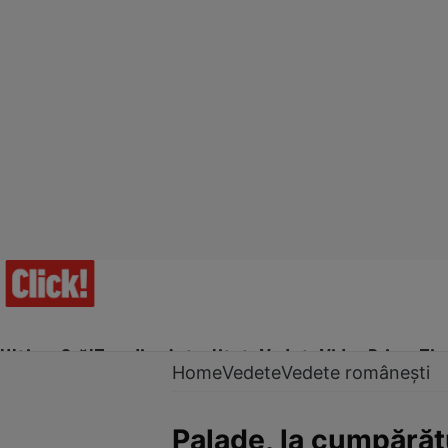
Ultima Oră!
Trending
Actualitate
Vedete
Video
Prime Ti
Home
Vedete
Vedete românești
Palade, la cumpărătu