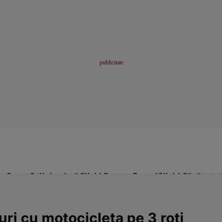
me
Sport
Stil de viață
Click! Pentru Femei
Click! Sănătate
ri cu motocicleta pe 3 roţi