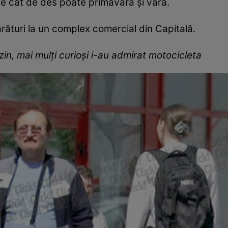
te cât de des poate primăvara şi vara.
părături la un complex comercial din Capitală.
in, mai mulţi curioşi i-au admirat motocicleta