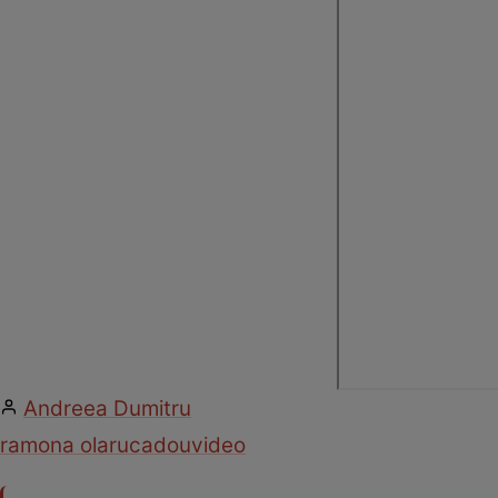
Andreea Dumitru
ramona olaru
cadou
video