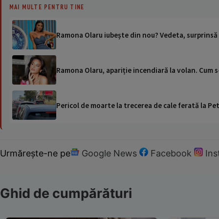
MAI MULTE PENTRU TINE
Ramona Olaru iubește din nou? Vedeta, surprinsă a
Ramona Olaru, apariție incendiară la volan. Cum s
Pericol de moarte la trecerea de cale ferată la Pet
Urmărește-ne pe
Google News
Facebook
In
Ghid de cumpărături