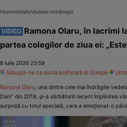
Home
Vedete
Vedete românești
Ramona Olaru, în lacrimi la
VIDEO
partea colegilor de ziua ei: „Este
8 iulie 2026 23:59
Adaugă-ne ca sursă preferată în Google
Urmă
Ramona Olaru
, una dintre cele mai îndrăgite vedet
Dani” din 2019, și-a sărbătorit recent împlinirea vâ
surpriză cu totul specială, care a emoționat-o până 