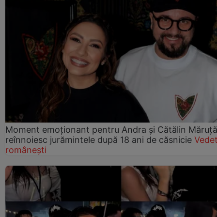
Moment emoționant pentru Andra și Cătălin Măruță!
reînnoiesc jurămintele după 18 ani de căsnicie
Vede
românești