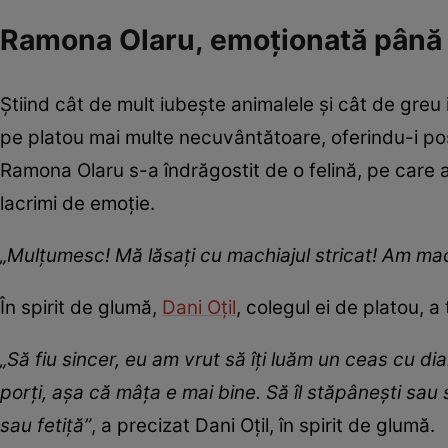
Ramona Olaru, emoționată până la
Știind cât de mult iubește animalele și cât de greu 
pe platou mai multe necuvântătoare, oferindu-i pos
Ramona Olaru s-a îndrăgostit de o felină, pe care 
lacrimi de emoție.
„Mulțumesc! Mă lăsați cu machiajul stricat! Am mach
În spirit de glumă,
Dani Oțil
, colegul ei de platou, a
„Să fiu sincer, eu am vrut să îți luăm un ceas cu dia
porți, așa că mâța e mai bine. Să îl stăpânești sau s
sau fetiță”
, a precizat Dani Oțil, în spirit de glumă.