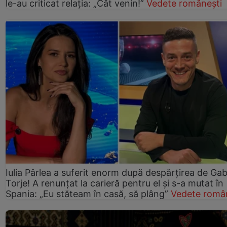
le-au criticat relația: „Cât venin!”
Vedete românești
Iulia Pârlea a suferit enorm după despărțirea de Gab
Torje! A renunțat la carieră pentru el și s-a mutat în
Spania: „Eu stăteam în casă, să plâng”
Vedete româ