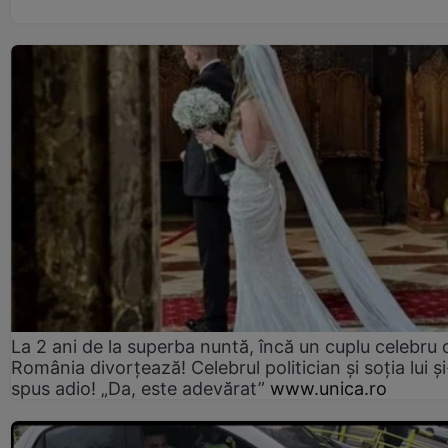
La 2 ani de la superba nuntă, încă un cuplu celebru 
România divorțează! Celebrul politician și soția lui ș
spus adio! „Da, este adevărat”
www.unica.ro