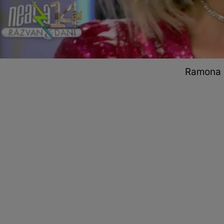
Ramona O