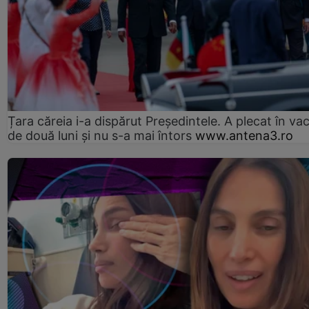
Țara căreia i-a dispărut Președintele. A plecat în va
de două luni și nu s-a mai întors
www.antena3.ro