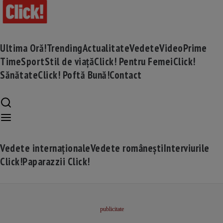
Ultima Oră!
Trending
Actualitate
Vedete
Video
Prime
Time
Sport
Stil de viață
Click! Pentru Femei
Click!
Sănătate
Click! Poftă Bună!
Contact
Vedete internaționale
Vedete românești
Interviurile
Click!
Paparazzii Click!