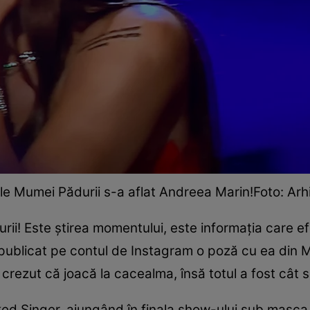
le Mumei Pădurii s-a aflat Andreea Marin!Foto: Arh
i! Este știrea momentului, este informația care ef
ublicat pe contul de Instagram o poză cu ea din M
 crezut că joacă la cacealma, însă totul a fost cât
d Singer, ajungând în finala show-ului sub masca