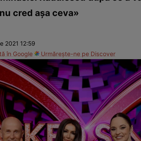
 nu cred așa ceva»
ck!
Paparazzii Click!
e 2021 12:59
ă în Google
Urmărește-ne pe Discover