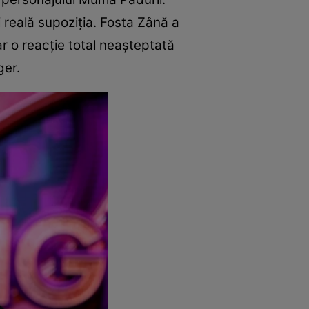
și reală supoziția. Fosta Zână a
r o reacție total neașteptată
ger.