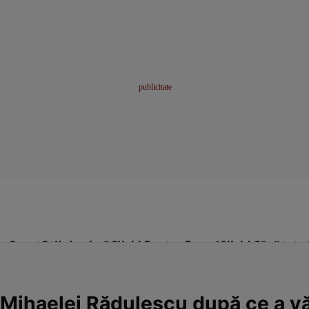
me
Sport
Stil de viață
Click! Pentru Femei
Click! Sănătate
 Mihaelei Rădulescu după ce a 