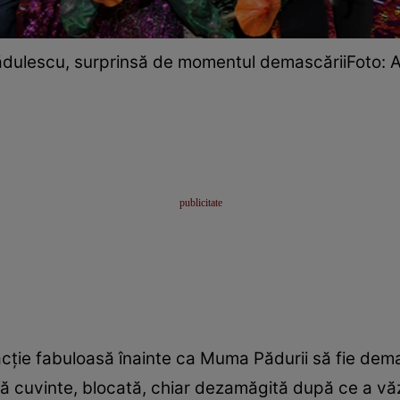
dulescu, surprinsă de momentul demascăriiFoto: A
cție fabuloasă înainte ca Muma Pădurii să fie dem
ră cuvinte, blocată, chiar dezamăgită după ce a vă