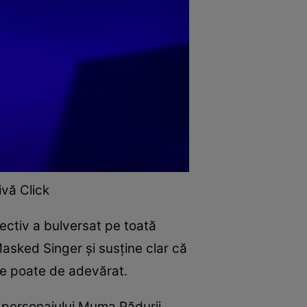
ivă Click
ectiv a bulversat pe toată
asked Singer și susține clar că
 se poate de adevărat.
 personajului Muma Pădurii.