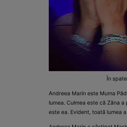
În spate
Andreea Marin este Muma Păduri
lumea. Culmea este că Zâna a p
este ea. Evident, toată lumea a
Andreea Marin a câștigat Maske