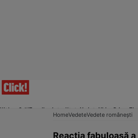
Ultima Oră!
Trending
Actualitate
Vedete
Video
Prime Ti
Home
Vedete
Vedete românești
Reacția fabuloasă a