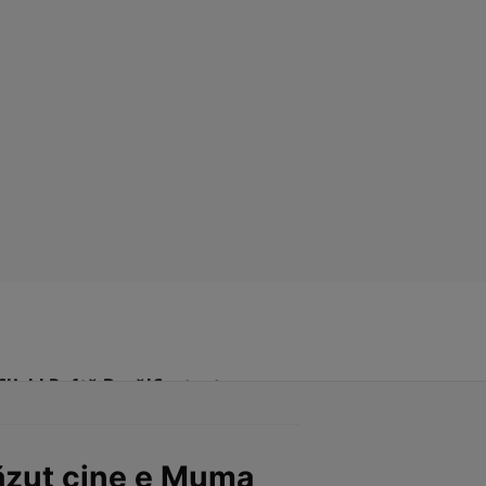
Click! Poftă Bună!
Contact
văzut cine e Muma