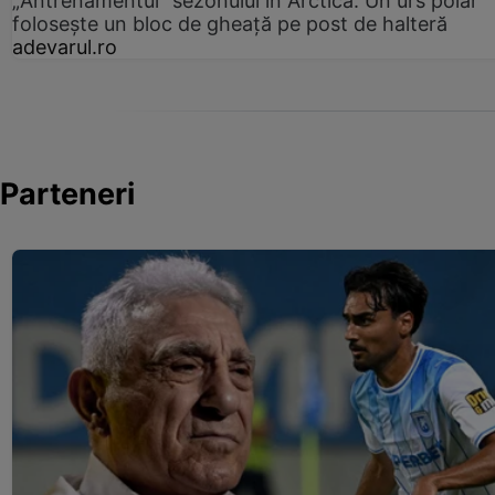
„Antrenamentul” sezonului în Arctica: Un urs polar
folosește un bloc de gheață pe post de halteră
adevarul.ro
Parteneri