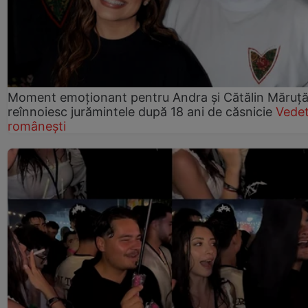
Moment emoționant pentru Andra și Cătălin Măruță!
reînnoiesc jurămintele după 18 ani de căsnicie
Vede
românești