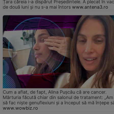
Țara căreia i-a dispărut Președintele. A plecat în va
de două luni și nu s-a mai întors
www.antena3.ro
Cum a aflat, de fapt, Alina Pușcău că are cancer.
Mărturia făcută chiar din salonul de tratament: „Am
să fac niște genuflexiuni și a început să mă înțepe s
www.wowbiz.ro