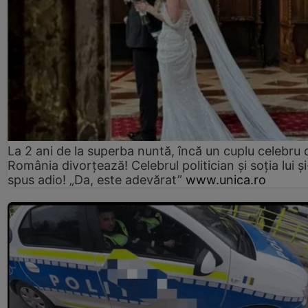
La 2 ani de la superba nuntă, încă un cuplu celebru 
România divorțează! Celebrul politician și soția lui ș
spus adio! „Da, este adevărat”
www.unica.ro