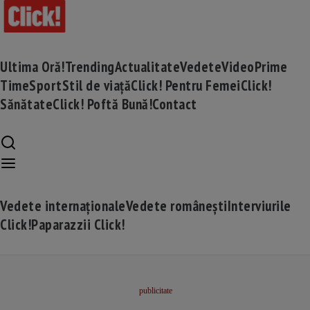
Ultima Oră!
Trending
Actualitate
Vedete
Video
Prime
Time
Sport
Stil de viață
Click! Pentru Femei
Click!
Sănătate
Click! Poftă Bună!
Contact
Vedete internaționale
Vedete românești
Interviurile
Click!
Paparazzii Click!