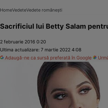
Home
Vedete
Vedete românești
Sacrificiul lui Betty Salam pent
2 februarie 2016 0:20
Ultima actualizare:
7 martie 2022 4:08
Adaugă-ne ca sursă preferată în Google
Urmă