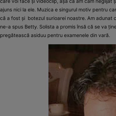
care voi face și videoclip, așa că am cam neglijat ș
ajuns nici la ele. Muzica e singurul motiv pentru 
că a fost și botezul surioarei noastre. Am adunat
ne-a spus Betty. Solista a promis însă că se va ține
pregătească asiduu pentru examenele din vară.