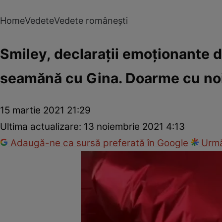
Home
Vedete
Vedete românești
Smiley, declarații emoționante d
seamănă cu Gina. Doarme cu no
15 martie 2021 21:29
Ultima actualizare:
13 noiembrie 2021 4:13
Adaugă-ne ca sursă preferată în Google
Urmă