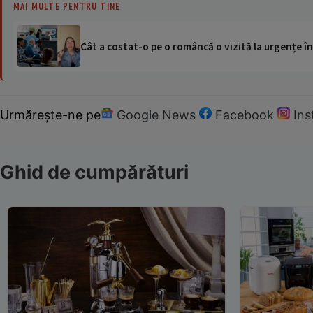
MAI MULTE PENTRU TINE
Cât a costat-o pe o româncă o vizită la urgențe în
Urmărește-ne pe
Google News
Facebook
In
Ghid de cumpărături