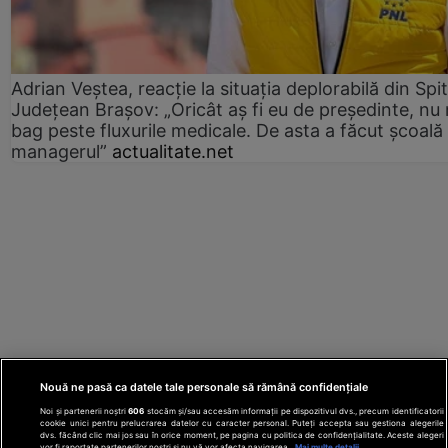
Adrian Veștea, reacție la situația deplorabilă din Spit
Județean Brașov: „Oricât aș fi eu de președinte, nu
bag peste fluxurile medicale. De asta a făcut școală
managerul”
actualitate.net
Nouă ne pasă ca datele tale personale să rămână confidențiale
Noi și partenerii noștri
606
stocăm și/sau accesăm informații pe dispozitivul dvs., precum identificatorii
cookie unici pentru prelucrarea datelor cu caracter personal. Puteți accepta sau gestiona alegerile
dvs. făcând clic mai jos sau în orice moment, pe pagina cu politica de confidențialitate. Aceste alegeri
vor fi raportate partenerilor noștri și nu vă vor afecta navigarea.
Mai multe detalii