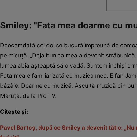
Smiley: "Fata mea doarme cu mu
Deocamdată cei doi se bucură împreună de comoara lo
pe micuță. „Deja bunica mea a devenit străbunică.
lumea abia așteaptă să o vadă. Suntem închiși erm
Fata mea e familiarizată cu muzica mea. E fan Jam
bâzâie. Doarme cu muzică. Ascultă muzică din burtică
Măruță, de la Pro TV.
Citește și:
Pavel Bartoş, după ce Smiley a devenit tătic: „Nu 