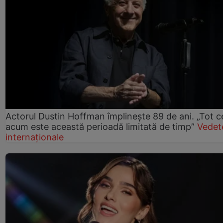
Actorul Dustin Hoffman împlinește 89 de ani. „Tot 
acum este această perioadă limitată de timp”
Vedet
internaționale