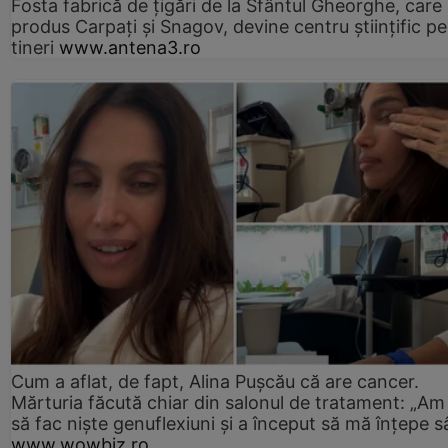
Fosta fabrică de țigări de la Sfântul Gheorghe, care
produs Carpați și Snagov, devine centru științific p
tineri
www.antena3.ro
Cum a aflat, de fapt, Alina Pușcău că are cancer.
Mărturia făcută chiar din salonul de tratament: „Am
să fac niște genuflexiuni și a început să mă înțepe s
www.wowbiz.ro