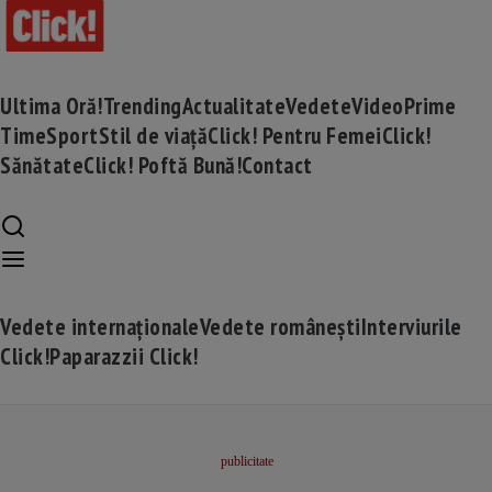
Ultima Oră!
Trending
Actualitate
Vedete
Video
Prime
Time
Sport
Stil de viață
Click! Pentru Femei
Click!
Sănătate
Click! Poftă Bună!
Contact
Vedete internaționale
Vedete românești
Interviurile
Click!
Paparazzii Click!