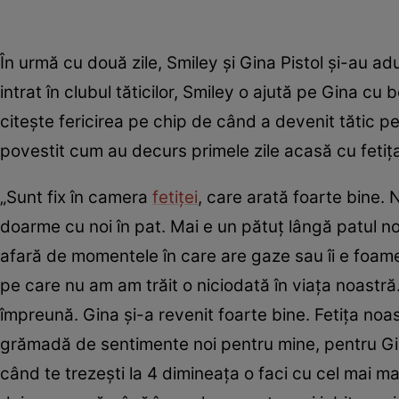
În urmă cu două zile, Smiley și Gina Pistol și-au a
intrat în clubul tăticilor, Smiley o ajută pe Gina c
citește fericirea pe chip de când a devenit tătic pe
povestit cum au decurs primele zile acasă cu fetița
„Sunt fix în camera
fetiței
, care arată foarte bine
doarme cu noi în pat. Mai e un pătuț lângă patul nos
afară de momentele în care are gaze sau îi e foam
pe care nu am am trăit o niciodată în viața noastr
împreună. Gina și-a revenit foarte bine. Fetița noa
grămadă de sentimente noi pentru mine, pentru Gi
când te trezești la 4 dimineața o faci cu cel mai ma